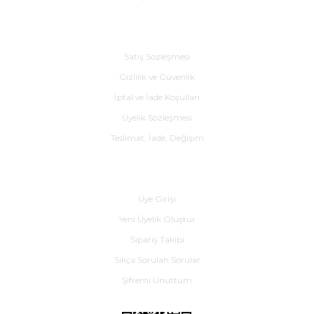
Alışveriş
Satış Sözleşmesi
Gizlilik ve Güvenlik
İptal ve İade Koşulları
Üyelik Sözleşmesi
Teslimat, İade, Değişim
Yardım
Üye Girişi
Yeni Üyelik Oluştur
Sipariş Takibi
Sıkça Sorulan Sorular
Şifremi Unuttum