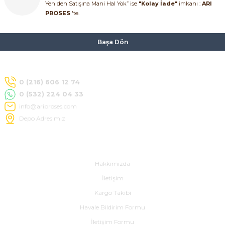
Yeniden Satışına Mani Hal Yok” ise
"Kolay İade"
imkanı :
ARI
PROSES
'te.
Başa Dön
0 (216) 606 12 74
0 (532) 224 04 33
info@ariproses.com
Depo Adresimiz
Hakkımızda
Hakkımızda
İletişim
Kargo Takibi
Havale Bildirim Formu
İletişim Formu