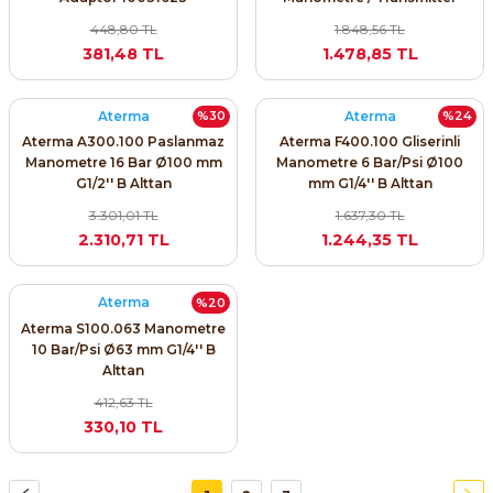
Soğutucusu
448,80 TL
1.848,56 TL
381,48 TL
1.478,85 TL
Aterma
Aterma
%30
%24
Aterma A300.100 Paslanmaz
Aterma F400.100 Gliserinli
Manometre 16 Bar Ø100 mm
Manometre 6 Bar/Psi Ø100
G1/2'' B Alttan
mm G1/4'' B Alttan
3.301,01 TL
1.637,30 TL
2.310,71 TL
1.244,35 TL
Aterma
%20
Aterma S100.063 Manometre
10 Bar/Psi Ø63 mm G1/4'' B
Alttan
412,63 TL
330,10 TL