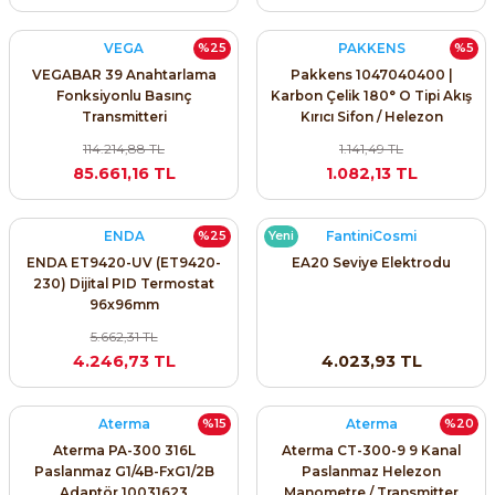
VEGA
PAKKENS
%25
%5
VEGABAR 39 Anahtarlama
Pakkens 1047040400 |
Fonksiyonlu Basınç
Karbon Çelik 180° O Tipi Akış
Transmitteri
Kırıcı Sifon / Helezon
114.214,88 TL
1.141,49 TL
e Pako Şalterler
85.661,16 TL
1.082,13 TL
ENDA
FantiniCosmi
%25
Yeni
ENDA ET9420-UV (ET9420-
EA20 Seviye Elektrodu
230) Dijital PID Termostat
96x96mm
5.662,31 TL
4.246,73 TL
4.023,93 TL
Aterma
Aterma
%15
%20
Aterma PA-300 316L
Aterma CT-300-9 9 Kanal
Paslanmaz G1/4B-FxG1/2B
Paslanmaz Helezon
Adaptör 10031623
Manometre / Transmitter