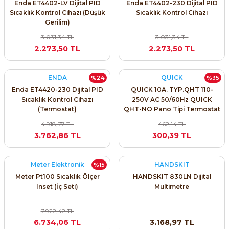
Enda ET4402-LV Dijital PID
Enda ET4402-230 Dijital PID
SIMATIC SAFETY
Sıcaklık Kontrol Cihazı (Düşük
Sıcaklık Kontrol Cihazı
Gerilim)
Kaynakları - UPS
SIMATIC TIA PORTAL HMI Yazılımları
3.031,34 TL
3.031,34 TL
2.273,50 TL
2.273,50 TL
re Kesiciler
SIMATIC Yazılım Paketleri
ENDA
QUICK
%24
%35
SIMOTION Hareket Kontrol Üniteleri
Enda ET4420-230 Dijital PID
QUICK 10A. TYP.QHT 110-
Sıcaklık Kontrol Cihazı
250V AC 50/60Hz QUICK
alterleri
SIRIUS SAFETY
(Termostat)
QHT-NO Pano Tipi Termostat
– NO Kontaklı Sıcaklık
4.918,77 TL
462,14 TL
er Şalterleri
Kontrolü
WinCC Unified Runtime Yazılımları
3.762,86 TL
300,39 TL
Meter Elektronik
HANDSKIT
%15
ler
Meter Pt100 Sıcaklık Ölçer
HANDSKIT 830LN Dijital
Inset (İç Seti)
Multimetre
ı
7.922,42 TL
6.734,06 TL
3.168,97 TL
umuşak Yol Vericiler