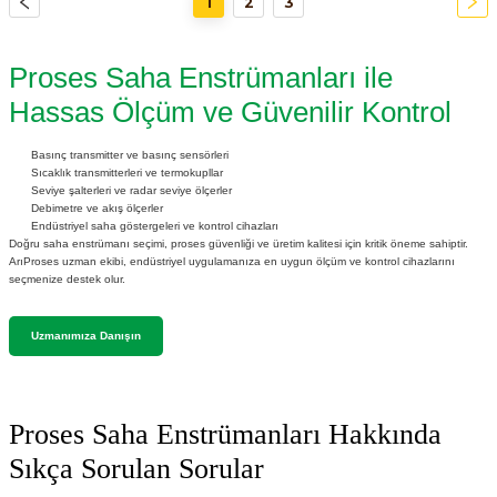
1
2
3
Proses Saha Enstrümanları ile
Hassas Ölçüm ve Güvenilir Kontrol
Basınç transmitter ve basınç sensörleri
Sıcaklık transmitterleri ve termokupllar
Seviye şalterleri ve radar seviye ölçerler
Debimetre ve akış ölçerler
Endüstriyel saha göstergeleri ve kontrol cihazları
Doğru saha enstrümanı seçimi, proses güvenliği ve üretim kalitesi için kritik öneme sahiptir.
ArıProses uzman ekibi, endüstriyel uygulamanıza en uygun ölçüm ve kontrol cihazlarını
seçmenize destek olur.
Uzmanımıza Danışın
Proses Saha Enstrümanları Hakkında
Sıkça Sorulan Sorular