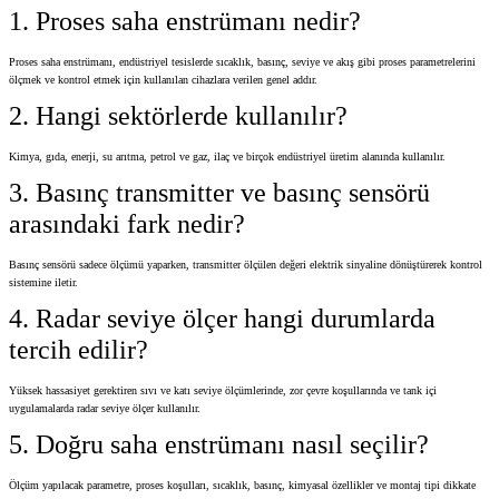
1. Proses saha enstrümanı nedir?
Proses saha enstrümanı, endüstriyel tesislerde sıcaklık, basınç, seviye ve akış gibi proses parametrelerini
ölçmek ve kontrol etmek için kullanılan cihazlara verilen genel addır.
2. Hangi sektörlerde kullanılır?
Kimya, gıda, enerji, su arıtma, petrol ve gaz, ilaç ve birçok endüstriyel üretim alanında kullanılır.
3. Basınç transmitter ve basınç sensörü
arasındaki fark nedir?
Basınç sensörü sadece ölçümü yaparken, transmitter ölçülen değeri elektrik sinyaline dönüştürerek kontrol
sistemine iletir.
4. Radar seviye ölçer hangi durumlarda
tercih edilir?
Yüksek hassasiyet gerektiren sıvı ve katı seviye ölçümlerinde, zor çevre koşullarında ve tank içi
uygulamalarda radar seviye ölçer kullanılır.
5. Doğru saha enstrümanı nasıl seçilir?
Ölçüm yapılacak parametre, proses koşulları, sıcaklık, basınç, kimyasal özellikler ve montaj tipi dikkate