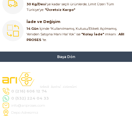
30 Kg/Desi
'ye kadar seçili ürünlerde, Limit Üzeri Tüm
SIMATIC SAFETY
Türkiye'ye:
"Ücretsiz Kargo"
Kaynakları - UPS
SIMATIC TIA PORTAL HMI Yazılımları
İade ve Değişim
14 Gün
İçinde “Kullanılmamış, Kutusu/Etiketi Açılmamış,
re Kesiciler
SIMATIC Yazılım Paketleri
Yeniden Satışına Mani Hal Yok” ise
"Kolay İade"
imkanı :
ARI
PROSES
'te.
SIMOTION Hareket Kontrol Üniteleri
Başa Dön
alterleri
SIRIUS SAFETY
er Şalterleri
WinCC Unified Runtime Yazılımları
0 (216) 606 12 74
0 (532) 224 04 33
ler
info@ariproses.com
Depo Adresimiz
ı
Hakkımızda
umuşak Yol Vericiler