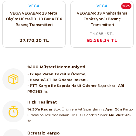
VEGA
VEGA
%25
ri ve Transmitterleri
ACS580
SIMATIC Endüstriyel Panel PC'ler
Sinamics S120 Modüler Sürücü Sistemi
VEGA VEGABAR 29 Metal
VEGABAR 39 Anahtarlama
Ölçüm Hücreli 0...10 Bar ATEX
Fonksiyonlu Basınç
ACS880
SIMATIC ET200 Dağıtılmış Giriş-Çkış
Basınç Transmitteri
Transmitteri
e Ölçüm Cihazları
Sinamics S210 Servo Sürücü Sistemi
114.088,45 TL
 Seviye
SIMATIC ET200SP Open Controller
27.170,20 TL
85.566,34 TL
ji Sayaçları
Sinamics V20 Hız Kontrol Cihazları
ye
SIMATIC ExProof Panel PC'ler ve Thin C
ve Prizler
Sinamics V90 Servo Sürücü Sistemi
SIMATIC HMI Operatör Paneller
%100 Müşteri Memnuniyeti
eri
- 12 Aya Varan Taksitle Ödeme,
- Havale/EFT ile Ödeme İmkanı,
SIMATIC S7-1200
- PTT Kargo ile Kapıda Nakit Ödeme
Seçenekleri:
ARI
 (Power Supply)
PROSES
'te.
SIMATIC S7-1500
Hızlı Teslimat
14:30'a Kadar
Stok Ürünlere Ait Siparişleriniz
Aynı Gün
Kargo
SIMATIC S7-300
Firmasına Teslimat imkanı ile Hızlı Gönderi Sevki:
ARI PROSES
 Taşıma Sistemleri - Spiral , Boru ,
'te.
SIMATIC S7-400
Ücretsiz Kargo
ma Rölesi, Cihazları ve Anahtarları