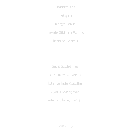
Hakkımızda
İletişim
Kargo Takibi
Havale Bildirim Formu
İletişim Formu
e Pako Şalterler
Alışveriş
Satış Sözleşmesi
Gizlilik ve Güvenlik
İptal ve İade Koşulları
Üyelik Sözleşmesi
Teslimat, İade, Değişim
Yardım
Üye Girişi