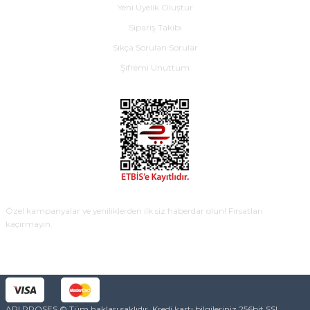
Yeni Üyelik Oluştur
Sipariş Takibi
Sıkça Sorulan Sorular
Şifremi Unuttum
E-BÜLTEN
Özel kampanyalar ve yeniliklerden ilk siz haberdar olun! Fırsatları
kaçırmayın.
KAYDOL
ARI PROSES © Tüm hakları saklıdır. Kredi kartı bilgileriniz 256bit SSL