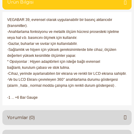
Ürün Bilgisi
SIMATIC SAFETY
Kaynakları - UPS
SIMATIC TIA PORTAL HMI Yazılımları
VEGABAR 39, evrensel olarak uygulanabilir bir basınç aktarıcıdır
(transmitter).
re Kesiciler
-Anahtarlama fonksiyonu ve metalik ölçüm hücresi prosesteki işletme
SIMATIC Yazılım Paketleri
veya hat
v.b.
basıncını ölçmek için kullanılır.
-Gazlar, buharlar ve sıvılar için kullanılabilir.
SIMOTION Hareket Kontrol Üniteleri
-Sağlamlık ve hijyen için yüksek gereksinimlerde bile cihaz, ölçülen
değerleri yüksek
kesinlikte ölçümler yapar.
alterleri
* Opsiyonlar : Hijyen adaptörleri için isteğe bağlı evrensel
SIRIUS SAFETY
bağlantı,
kurulum çabası ve stok tutma.
er Şalterleri
-Cihaz, yerinde ayarlanabilen bir ekrana ve renkli bir LCD ekrana sahiptir.
WinCC Unified Runtime Yazılımları
-Ve bu LCD Ekranı çevreleyen 360° anahtarlama durumu göstergesi
(alarm , hata , normal modda çalışma için renkli durum göstergesi) .
-1 ... +6 Bar Gauge
ler
Yorumlar (0)
ı
umuşak Yol Vericiler