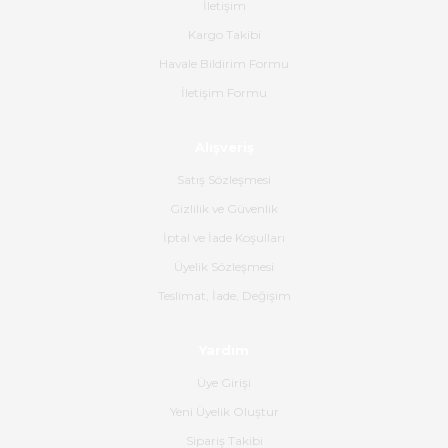
İletişim
yapılmıştı ürün siparişinden
bana ulaşımına kadar ilgi ve
Kargo Takibi
alakaları üst düzeydi itina ile
tavsiye ederim
Havale Bildirim Formu
İletişim Formu
Ahmet Çağın | 20/06/2026
Alışveriş
Ürün sorunsuz ulaştı havalı
poşetlerle gönderim yapıyorlar.
Satış Sözleşmesi
Ürünün kodu XDR-240e-24 yeni
ürün geliyor.
Gizlilik ve Güvenlik
İptal ve İade Koşulları
B... K... | 16/06/2026
Üyelik Sözleşmesi
Gerçekten harika ve etkileyici
Teslimat, İade, Değişim
olmuş, tam istediğim gibi. Ayrıca
satış personeline de güzel ve
Yardım
nazik ilgisi için teşekkür ederim.
Üye Girişi
Dima Kulalac | 18/05/2026
Yeni Üyelik Oluştur
Hızlı bir şekilde elimize ulaştı
Sipariş Takibi