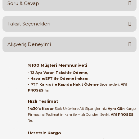
Soru & Cevap
Bu ürüne ilk yorumu siz yapın!
Taksit Seçenekleri
Yorum Yaz
Ürün hakkında henüz soru sorulmamış.
e Pako Şalterler
Alışveriş Deneyimi
Soru Sor
Orijinal kutusuyla ertesi gün
%100 Müşteri Memnuniyeti
ulaştı elimize. Teşekkürler.
- 12 Aya Varan Taksitle Ödeme,
- Havale/EFT ile Ödeme İmkanı,
B... A... | 27/06/2026
- PTT Kargo ile Kapıda Nakit Ödeme
Seçenekleri:
ARI
PROSES
'te.
Satıcı ilgili ve çok yardım severdi
bundan mehmet bey ilgi ve
Hızlı Teslimat
alakası için teşekkür ederim
14:30'a Kadar
Stok Ürünlere Ait Siparişleriniz
Aynı Gün
Kargo
Firmasına Teslimat imkanı ile Hızlı Gönderi Sevki:
ARI PROSES
muhammed demirci |
'te.
22/06/2026
Ücretsiz Kargo