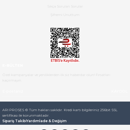
güzel paketlenmişti
Sıkça Sorulan Sorular
B... K... | 16/05/2026
Şifremi Unuttum
Ürün iki gün içinde elime
ulaştı.Ürünün paketlenmesi
gayet başarılı hasarsız bir şekilde
teslim aldım. Bu konudaki
hassasiyetleri ve Ürünün kalitesi
için teşekkür ederim
E-BÜLTEN
C... K... | 16/05/2026
Özel kampanyalar ve yeniliklerden ilk siz haberdar olun! Fırsatları
kaçırmayın.
Deneyimini Paylaş
Diğer yorumları göster
KAYDOL
ARI PROSES © Tüm hakları saklıdır. Kredi kartı bilgileriniz 256bit SSL
sertifikası ile korunmaktadır.
Sipariş Takibi
Yardım
İade & Değişim