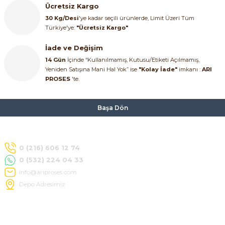
Ücretsiz Kargo
30 Kg/Desi
'ye kadar seçili ürünlerde, Limit Üzeri Tüm
Türkiye'ye:
"Ücretsiz Kargo"
İade ve Değişim
14 Gün
İçinde “Kullanılmamış, Kutusu/Etiketi Açılmamış,
Yeniden Satışına Mani Hal Yok” ise
"Kolay İade"
imkanı :
ARI
PROSES
'te.
Başa Dön
0 (216) 606 12 74
0 (532) 224 04 33
info@ariproses.com
Depo Adresimiz
Hakkımızda