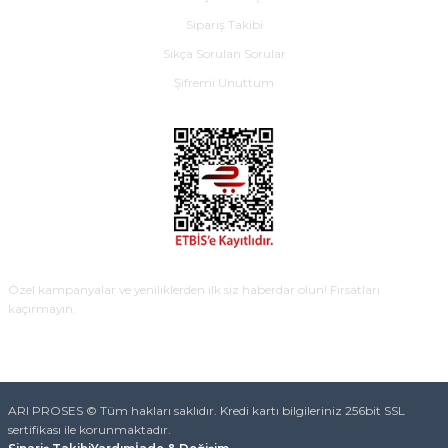
Sipariş Takibi
Sıkça Sorulan Sorular
Şifremi Unuttum
E-BÜLTEN
Özel kampanyalar ve yeniliklerden ilk siz haberdar olun! Fırsatları
kaçırmayın.
KAYDOL
ARI PROSES © Tüm hakları saklıdır. Kredi kartı bilgileriniz 256bit SSL
sertifikası ile korunmaktadır.