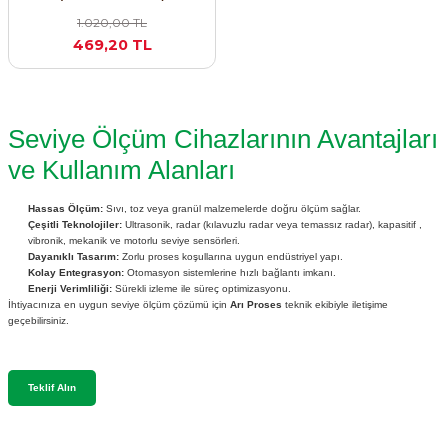
SIMATIC SAFETY
1.020,00 TL
re Kesiciler
469,20 TL
SIMATIC TIA PORTAL HMI Yazılımları
SIMATIC Yazılım Paketleri
alterleri
Seviye Ölçüm Cihazlarının Avantajları
ve Kullanım Alanları
SIMOTION Hareket Kontrol Üniteleri
er Şalterleri
Hassas Ölçüm:
Sıvı, toz veya granül malzemelerde doğru ölçüm sağlar.
SIRIUS SAFETY
Çeşitli Teknolojiler:
Ultrasonik, radar (kılavuzlu radar veya temassız radar), kapasitif ,
vibronik, mekanik ve motorlu seviye sensörleri.
Dayanıklı Tasarım:
Zorlu proses koşullarına uygun endüstriyel yapı.
WinCC Unified Runtime Yazılımları
Kolay Entegrasyon:
Otomasyon sistemlerine hızlı bağlantı imkanı.
ler
Enerji Verimliliği:
Sürekli izleme ile süreç optimizasyonu.
İhtiyacınıza en uygun seviye ölçüm çözümü için
Arı Proses
teknik ekibiyle iletişime
geçebilirsiniz.
ı
umuşak Yol Vericiler
Teklif Alın