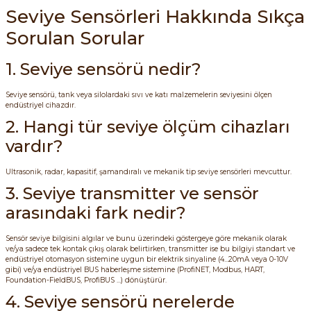
Seviye Sensörleri Hakkında Sıkça
Sorulan Sorular
e Pako Şalterler
1. Seviye sensörü nedir?
Seviye sensörü, tank veya silolardaki sıvı ve katı malzemelerin seviyesini ölçen
endüstriyel cihazdır.
2. Hangi tür seviye ölçüm cihazları
vardır?
Ultrasonik, radar, kapasitif, şamandıralı ve mekanik tip seviye sensörleri mevcuttur.
3. Seviye transmitter ve sensör
arasındaki fark nedir?
Sensör seviye bilgisini algılar ve bunu üzerindeki göstergeye göre mekanik olarak
ve/ya sadece tek kontak çıkış olarak belirtirken, transmitter ise bu bilgiyi standart ve
endüstriyel otomasyon sistemine uygun bir elektrik sinyaline (4...20mA veya 0-10V
gibi) ve/ya endüstriyel BUS haberleşme sistemine (ProfiNET, Modbus, HART,
Foundation-FieldBUS, ProfiBUS ...) dönüştürür.
4. Seviye sensörü nerelerde