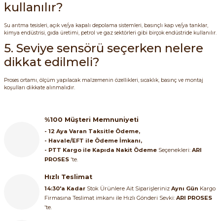
kullanılır?
Su arıtma tesisleri, açık ve/ya kapalı depolama sistemleri, basınçlı kap ve/ya tanklar,
kimya endüstrisi, gıda üretimi, petrol ve gaz sektörleri gibi birçok endüstride kullanılır.
5. Seviye sensörü seçerken nelere
dikkat edilmeli?
Proses ortamı, ölçüm yapılacak malzemenin özellikleri, sıcaklık, basınç ve montaj
koşulları dikkate alınmalıdır.
%100 Müşteri Memnuniyeti
- 12 Aya Varan Taksitle Ödeme,
- Havale/EFT ile Ödeme İmkanı,
- PTT Kargo ile Kapıda Nakit Ödeme
Seçenekleri:
ARI
PROSES
'te.
Hızlı Teslimat
14:30'a Kadar
Stok Ürünlere Ait Siparişleriniz
Aynı Gün
Kargo
Firmasına Teslimat imkanı ile Hızlı Gönderi Sevki:
ARI PROSES
'te.