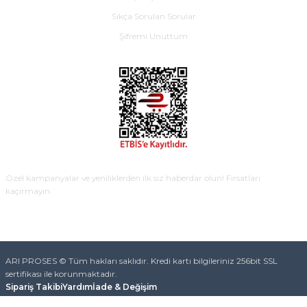
Sıkça Sorulan Sorular
Şifremi Unuttum
E-BÜLTEN
Özel kampanyalar ve yeniliklerden ilk siz haberdar olun! Fırsatları
kaçırmayın.
KAYDOL
ARI PROSES © Tüm hakları saklıdır. Kredi kartı bilgileriniz 256bit SSL
sertifikası ile korunmaktadır.
Sipariş Takibi
Yardım
İade & Değişim