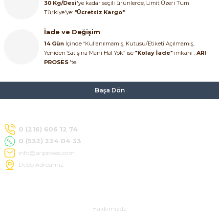
30 Kg/Desi
'ye kadar seçili ürünlerde, Limit Üzeri Tüm
Türkiye'ye:
"Ücretsiz Kargo"
İade ve Değişim
14 Gün
İçinde “Kullanılmamış, Kutusu/Etiketi Açılmamış,
Yeniden Satışına Mani Hal Yok” ise
"Kolay İade"
imkanı :
ARI
PROSES
'te.
Başa Dön
0 (216) 606 12 74
0 (532) 224 04 33
info@ariproses.com
Depo Adresimiz
Hakkımızda
Hakkımızda