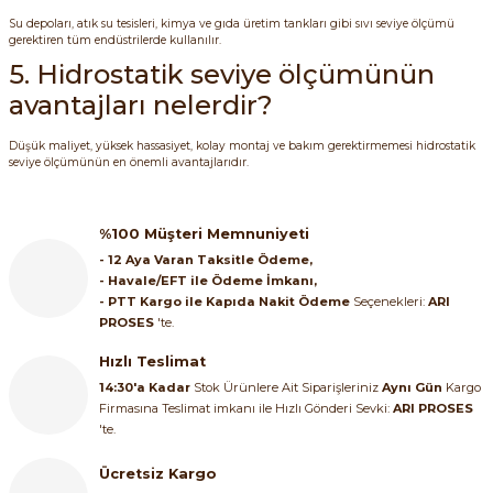
Su depoları, atık su tesisleri, kimya ve gıda üretim tankları gibi sıvı seviye ölçümü
gerektiren tüm endüstrilerde kullanılır.
5. Hidrostatik seviye ölçümünün
avantajları nelerdir?
Düşük maliyet, yüksek hassasiyet, kolay montaj ve bakım gerektirmemesi hidrostatik
seviye ölçümünün en önemli avantajlarıdır.
%100 Müşteri Memnuniyeti
- 12 Aya Varan Taksitle Ödeme,
- Havale/EFT ile Ödeme İmkanı,
- PTT Kargo ile Kapıda Nakit Ödeme
Seçenekleri:
ARI
PROSES
'te.
Hızlı Teslimat
14:30'a Kadar
Stok Ürünlere Ait Siparişleriniz
Aynı Gün
Kargo
Firmasına Teslimat imkanı ile Hızlı Gönderi Sevki:
ARI PROSES
'te.
Ücretsiz Kargo