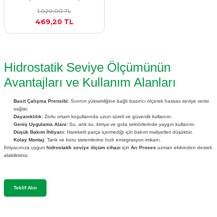
SIMATIC SAFETY
1.020,00 TL
469,20 TL
Kaynakları - UPS
SIMATIC TIA PORTAL HMI Yazılımları
re Kesiciler
SIMATIC Yazılım Paketleri
Hidrostatik Seviye Ölçümünün
Avantajları ve Kullanım Alanları
SIMOTION Hareket Kontrol Üniteleri
alterleri
Basit Çalışma Prensibi:
Sıvının yüksekliğine bağlı basıncı ölçerek hassas seviye verisi
SIRIUS SAFETY
sağlar.
Dayanıklılık:
Zorlu ortam koşullarında uzun süreli ve güvenilir kullanım.
er Şalterleri
Geniş Uygulama Alanı:
Su, atık su, kimya ve gıda sektörlerinde yaygın kullanım.
WinCC Unified Runtime Yazılımları
Düşük Bakım İhtiyacı:
Hareketli parça içermediği için bakım maliyetleri düşüktür.
Kolay Montaj:
Tank ve boru sistemlerine hızlı entegrasyon imkanı.
İhtiyacınıza uygun
hidrostatik seviye ölçüm cihazı
için
Arı Proses
uzman ekibinden destek
alabilirsiniz.
ler
Teklif Alın
ı
umuşak Yol Vericiler