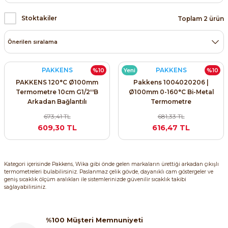
ri ve Transmitterleri
ACS580
SIMATIC Endüstriyel Panel PC'ler
Stoktakiler
Toplam 2 ürün
Sinamics S120 Modüler Sürücü Sistemi
ACS880
SIMATIC ET200 Dağıtılmış Giriş-Çkış
e Ölçüm Cihazları
Sinamics S210 Servo Sürücü Sistemi
 Seviye
SIMATIC ET200SP Open Controller
ji Sayaçları
Sinamics V20 Hız Kontrol Cihazları
PAKKENS
PAKKENS
%10
Yeni
%10
PAKKENS 120°C Ø100mm
Pakkens 1004020206 |
ye
SIMATIC ExProof Panel PC'ler ve Thin C
Termometre 10cm G1/2''B
Ø100mm 0-160°C Bi-Metal
ve Prizler
Sinamics V90 Servo Sürücü Sistemi
Arkadan Bağlantılı
Termometre
1004020205
SIMATIC HMI Operatör Paneller
673,41 TL
681,33 TL
eri
609,30 TL
616,47 TL
SIMATIC S7-1200
 (Power Supply)
SIMATIC S7-1500
Kategori içerisinde Pakkens, Wika gibi önde gelen markaların ürettiği arkadan çıkışlı
termometreleri bulabilirsiniz. Paslanmaz çelik gövde, dayanıklı cam göstergeler ve
geniş sıcaklık ölçüm aralıkları ile sistemlerinizde güvenilir sıcaklık takibi
SIMATIC S7-300
sağlayabilirsiniz.
 Taşıma Sistemleri - Spiral , Boru ,
SIMATIC S7-400
%100 Müşteri Memnuniyeti
ma Rölesi, Cihazları ve Anahtarları