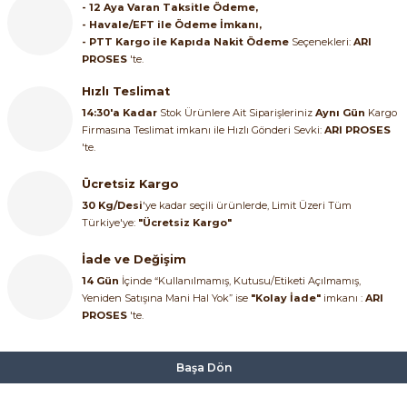
- 12 Aya Varan Taksitle Ödeme,
SIMATIC SAFETY
- Havale/EFT ile Ödeme İmkanı,
- PTT Kargo ile Kapıda Nakit Ödeme
Seçenekleri:
ARI
Kaynakları - UPS
PROSES
'te.
SIMATIC TIA PORTAL HMI Yazılımları
re Kesiciler
Hızlı Teslimat
SIMATIC Yazılım Paketleri
14:30'a Kadar
Stok Ürünlere Ait Siparişleriniz
Aynı Gün
Kargo
Firmasına Teslimat imkanı ile Hızlı Gönderi Sevki:
ARI PROSES
'te.
SIMOTION Hareket Kontrol Üniteleri
alterleri
Ücretsiz Kargo
SIRIUS SAFETY
30 Kg/Desi
'ye kadar seçili ürünlerde, Limit Üzeri Tüm
er Şalterleri
Türkiye'ye:
"Ücretsiz Kargo"
WinCC Unified Runtime Yazılımları
İade ve Değişim
14 Gün
İçinde “Kullanılmamış, Kutusu/Etiketi Açılmamış,
Yeniden Satışına Mani Hal Yok” ise
"Kolay İade"
imkanı :
ARI
ler
PROSES
'te.
ı
Başa Dön
umuşak Yol Vericiler