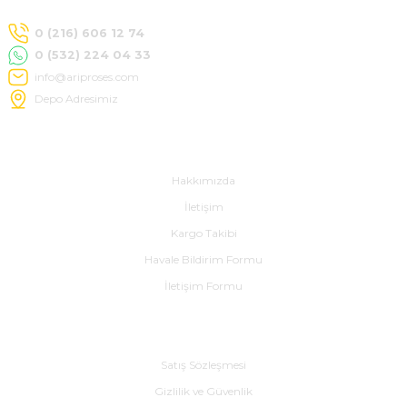
0 (216) 606 12 74
0 (532) 224 04 33
info@ariproses.com
Depo Adresimiz
e Pako Şalterler
Hakkımızda
Hakkımızda
İletişim
Kargo Takibi
Havale Bildirim Formu
İletişim Formu
Alışveriş
Satış Sözleşmesi
Gizlilik ve Güvenlik