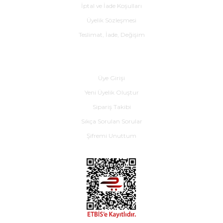
İptal ve İade Koşulları
Üyelik Sözleşmesi
Teslimat, İade, Değişim
Yardım
Üye Girişi
Yeni Üyelik Oluştur
Sipariş Takibi
Sıkça Sorulan Sorular
Şifremi Unuttum
E-BÜLTEN