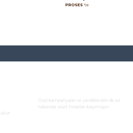
PROSES
'te.
E-BÜLTEN
Özel kampanyalar ve yeniliklerden ilk siz
haberdar olun! Fırsatları kaçırmayın.
uştur
KAYDOL