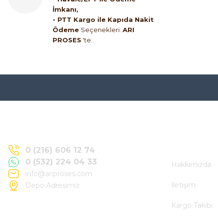
İmkanı,
- PTT Kargo ile Kapıda Nakit
Ödeme
Seçenekleri:
ARI
PROSES
'te.
Hakkımızd
0 (216) 606 12 74
0 (532) 224 04 33
Hakkımızda
info@ariproses.com
İletişim
Depo Adresimiz
Kargo Takibi