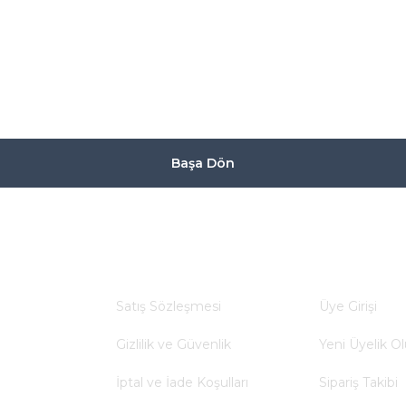
Başa Dön
a
Alışveriş
Yardım
Satış Sözleşmesi
Üye Girişi
Gizlilik ve Güvenlik
Yeni Üyelik Ol
İptal ve İade Koşulları
Sipariş Takibi