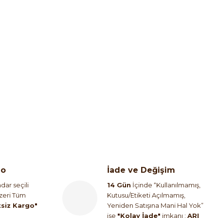
go
İade ve Değişim
dar seçili
14 Gün
İçinde “Kullanılmamış,
Üzeri Tüm
Kutusu/Etiketi Açılmamış,
tsiz Kargo"
Yeniden Satışına Mani Hal Yok”
ise
"Kolay İade"
imkanı :
ARI