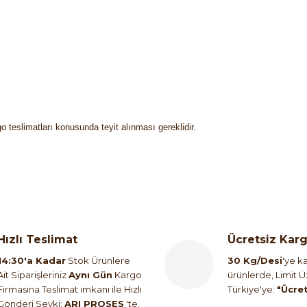
o teslimatları konusunda teyit alınması gereklidir.
Hızlı Teslimat
Ücretsiz Kar
14:30'a Kadar
Stok Ürünlere
30 Kg/Desi
'ye ka
Ait Siparişleriniz
Aynı Gün
Kargo
ürünlerde, Limit 
Firmasına Teslimat imkanı ile Hızlı
Türkiye'ye:
"Ücre
Gönderi Sevki:
ARI PROSES
'te.