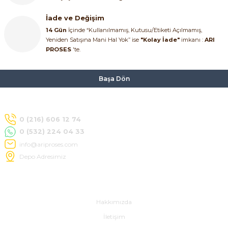
İade ve Değişim
14 Gün
İçinde “Kullanılmamış, Kutusu/Etiketi Açılmamış,
Yeniden Satışına Mani Hal Yok” ise
"Kolay İade"
imkanı :
ARI
PROSES
'te.
Başa Dön
0 (216) 606 12 74
0 (532) 224 04 33
info@ariproses.com
Depo Adresimiz
Hakkımızda
Hakkımızda
İletişim