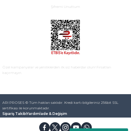
Şifremi Unuttum
E-BÜLTEN
Özel kampanyalar ve yeniliklerden ilk siz haberdar olun! Fırsatları
kaçırmayın.
KAYDOL
ARI PROSES © Tüm hakları saklıdır. Kredi kartı bilgileriniz 256bit SSL
sertifikası ile korunmaktadır.
Sipariş Takibi
Yardım
İade & Değişim