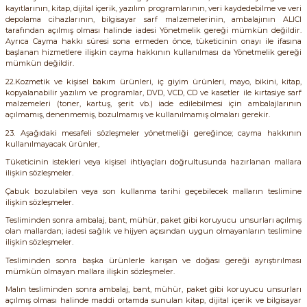
kayıtlarının, kitap, dijital içerik, yazılım programlarının, veri kaydedebilme ve veri
depolama cihazlarının, bilgisayar sarf malzemelerinin, ambalajının ALICI
tarafından açılmış olması halinde iadesi Yönetmelik gereği mümkün değildir.
Ayrıca Cayma hakkı süresi sona ermeden önce, tüketicinin onayı ile ifasına
başlanan hizmetlere ilişkin cayma hakkının kullanılması da Yönetmelik gereği
mümkün değildir.
22.Kozmetik ve kişisel bakım ürünleri, iç giyim ürünleri, mayo, bikini, kitap,
kopyalanabilir yazılım ve programlar, DVD, VCD, CD ve kasetler ile kırtasiye sarf
malzemeleri (toner, kartuş, şerit vb.) iade edilebilmesi için ambalajlarının
açılmamış, denenmemiş, bozulmamış ve kullanılmamış olmaları gerekir.
23. Aşağıdaki mesafeli sözleşmeler yönetmeliği gereğince; cayma hakkının
kullanılmayacak ürünler,
Tüketicinin istekleri veya kişisel ihtiyaçları doğrultusunda hazırlanan mallara
ilişkin sözleşmeler.
Çabuk bozulabilen veya son kullanma tarihi geçebilecek malların teslimine
ilişkin sözleşmeler.
Tesliminden sonra ambalaj, bant, mühür, paket gibi koruyucu unsurları açılmış
olan mallardan; iadesi sağlık ve hijyen açısından uygun olmayanların teslimine
ilişkin sözleşmeler.
Tesliminden sonra başka ürünlerle karışan ve doğası gereği ayrıştırılması
mümkün olmayan mallara ilişkin sözleşmeler.
Malın tesliminden sonra ambalaj, bant, mühür, paket gibi koruyucu unsurları
açılmış olması halinde maddi ortamda sunulan kitap, dijital içerik ve bilgisayar