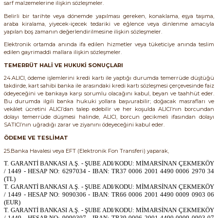
sarf malzemelerine ilişkin sözleşmeler.
Belirli bir tarihte veya dönemde yapılması gereken, konaklama, eşya taşıma,
araba kiralama, yiyecek-içecek tedariki ve eğlence veya dinlenme amacıyla
yapılan boş zamanın değerlendirilmesine ilişkin sözleşmeler.
Elektronik ortamda anında ifa edilen hizmetler veya tüketiciye anında teslim
edilen gayrimaddi mallara ilişkin sözleşmeler.
TEMERRÜT HALİ VE HUKUKİ SONUÇLARI
24.ALICI, ödeme işlemlerini kredi kartı ile yaptığı durumda temerrüde düştüğü
takdirde, kart sahibi banka ile arasındaki kredi kartı sözleşmesi çerçevesinde faiz
ödeyeceğini ve bankaya karşı sorumlu olacağını kabul, beyan ve taahhüt eder.
Bu durumda ilgili banka hukuki yollara başvurabilir; doğacak masrafları ve
vekâlet ücretini ALICI’dan talep edebilir ve her koşulda ALICI’nın borcundan
dolayı temerrüde düşmesi halinde, ALICI, borcun gecikmeli ifasından dolayı
SATICI’nın uğradığı zarar ve ziyanını ödeyeceğini kabul eder.
ÖDEME VE TESLİMAT
25.Banka Havalesi veya EFT (Elektronik Fon Transferi) yaparak,
T. GARANTİ BANKASI A.Ş. - ŞUBE ADI/KODU: MİMARSİNAN ÇEKMEKÖY
/ 1449 - HESAP NO: 6297034 - IBAN: TR37 0006 2001 4490 0006 2970 34
(TL)
T. GARANTİ BANKASI A.Ş. - ŞUBE ADI/KODU: MİMARSİNAN ÇEKMEKÖY
/ 1449 - HESAP NO: 9090306 - IBAN: TR66 0006 2001 4490 0009 0903 06
(EUR)
T. GARANTİ BANKASI A.Ş. - ŞUBE ADI/KODU: MİMARSİNAN ÇEKMEKÖY
/ 1449 - HESAP NO: 9090307 - IBAN: TR39 0006 2001 4490 0009 0903 07