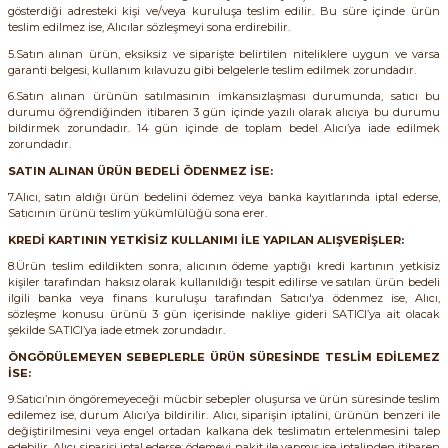
gösterdiği adresteki kişi ve/veya kuruluşa teslim edilir. Bu süre içinde ürün
ri ve Transmitterleri
ACS580
SIMATIC Endüstriyel Panel PC'ler
teslim edilmez ise, Alıcılar sözleşmeyi sona erdirebilir.
Sinamics S120 Modüler Sürücü Sistemi
5.Satın alınan ürün, eksiksiz ve siparişte belirtilen niteliklere uygun ve varsa
garanti belgesi, kullanım kılavuzu gibi belgelerle teslim edilmek zorundadır.
ACS880
SIMATIC ET200 Dağıtılmış Giriş-Çkış
e Ölçüm Cihazları
Sinamics S210 Servo Sürücü Sistemi
6.Satın alınan ürünün satılmasının imkansızlaşması durumunda, satıcı bu
durumu öğrendiğinden itibaren 3 gün içinde yazılı olarak alıcıya bu durumu
 Seviye
SIMATIC ET200SP Open Controller
bildirmek zorundadır. 14 gün içinde de toplam bedel Alıcı’ya iade edilmek
ji Sayaçları
Sinamics V20 Hız Kontrol Cihazları
zorundadır.
ye
SIMATIC ExProof Panel PC'ler ve Thin C
SATIN ALINAN ÜRÜN BEDELİ ÖDENMEZ İSE:
ve Prizler
Sinamics V90 Servo Sürücü Sistemi
7.Alıcı, satın aldığı ürün bedelini ödemez veya banka kayıtlarında iptal ederse,
Satıcının ürünü teslim yükümlülüğü sona erer.
SIMATIC HMI Operatör Paneller
eri
KREDİ KARTININ YETKİSİZ KULLANIMI İLE YAPILAN ALIŞVERİŞLER:
8.Ürün teslim edildikten sonra, alıcının ödeme yaptığı kredi kartının yetkisiz
SIMATIC S7-1200
kişiler tarafından haksız olarak kullanıldığı tespit edilirse ve satılan ürün bedeli
 (Power Supply)
ilgili banka veya finans kuruluşu tarafından Satıcı'ya ödenmez ise, Alıcı,
sözleşme konusu ürünü 3 gün içerisinde nakliye gideri SATICI’ya ait olacak
SIMATIC S7-1500
şekilde SATICI’ya iade etmek zorundadır.
ÖNGÖRÜLEMEYEN SEBEPLERLE ÜRÜN SÜRESİNDE TESLİM EDİLEMEZ
SIMATIC S7-300
İSE:
 Taşıma Sistemleri - Spiral , Boru ,
9.Satıcı’nın öngöremeyeceği mücbir sebepler oluşursa ve ürün süresinde teslim
SIMATIC S7-400
edilemez ise, durum Alıcı’ya bildirilir. Alıcı, siparişin iptalini, ürünün benzeri ile
değiştirilmesini veya engel ortadan kalkana dek teslimatın ertelenmesini talep
ma Rölesi, Cihazları ve Anahtarları
edebilir. Alıcı siparişi iptal ederse; ödemeyi nakit ile yapmış ise iptalinden itibaren