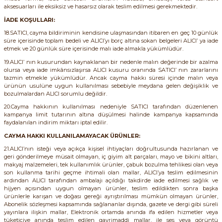
aksesuarları ile eksiksiz ve hasarsız olarak teslim edilmesi gerekmektedir.
İADE KOŞULLARI:
18.SATICI, cayma bildiriminin kendisine ulaşmasından itibaren en geç 10 günlük
süre içerisinde toplam bedeli ve ALICI’yı borç altına sokan belgeleri ALICI’ ya iade
etmek ve 20 günlük süre içerisinde malı iade almakla yükümlüdür.
19.ALICI’ nın kusurundan kaynaklanan bir nedenle malın değerinde bir azalma
olursa veya iade imkânsızlaşırsa ALICI kusuru oranında SATICI’ nın zararlarını
tazmin etmekle yükümlüdür. Ancak cayma hakkı süresi içinde malın veya
ürünün usulüne uygun kullanılması sebebiyle meydana gelen değişiklik ve
bozulmalardan ALICI sorumlu değildir.
20.Cayma hakkının kullanılması nedeniyle SATICI tarafından düzenlenen
kampanya limit tutarının altına düşülmesi halinde kampanya kapsamında
faydalanılan indirim miktarı iptal edilir.
CAYMA HAKKI KULLANILAMAYACAK ÜRÜNLER:
21.ALICI’nın isteği veya açıkça kişisel ihtiyaçları doğrultusunda hazırlanan ve
geri gönderilmeye müsait olmayan, iç giyim alt parçaları, mayo ve bikini altları,
makyaj malzemeleri, tek kullanımlık ürünler, çabuk bozulma tehlikesi olan veya
son kullanma tarihi geçme ihtimali olan mallar, ALICI’ya teslim edilmesinin
ardından ALICI tarafından ambalajı açıldığı takdirde iade edilmesi sağlık ve
hijyen açısından uygun olmayan ürünler, teslim edildikten sonra başka
ürünlerle karışan ve doğası gereği ayrıştırılması mümkün olmayan ürünler,
Abonelik sözleşmesi kapsamında sağlananlar dışında, gazete ve dergi gibi süreli
yayınlara ilişkin mallar, Elektronik ortamda anında ifa edilen hizmetler veya
tüketiciye anında teslim edilen gayrimaddi mallar, ile ses veya görüntü