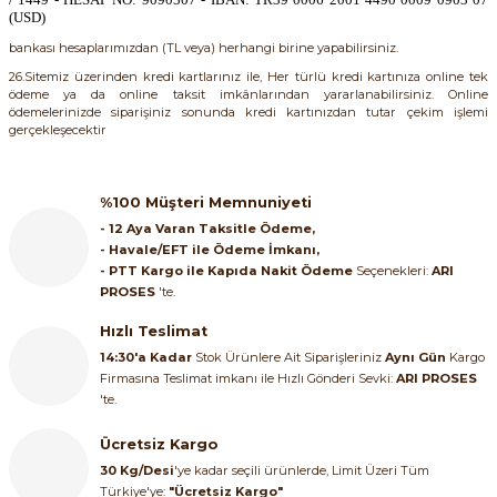
(USD)
bankası hesaplarımızdan (TL veya) herhangi birine yapabilirsiniz.
26.Sitemiz üzerinden kredi kartlarınız ile, Her türlü kredi kartınıza online tek
ödeme ya da online taksit imkânlarından yararlanabilirsiniz. Online
ödemelerinizde siparişiniz sonunda kredi kartınızdan tutar çekim işlemi
gerçekleşecektir
%100 Müşteri Memnuniyeti
- 12 Aya Varan Taksitle Ödeme,
- Havale/EFT ile Ödeme İmkanı,
- PTT Kargo ile Kapıda Nakit Ödeme
Seçenekleri:
ARI
PROSES
'te.
Hızlı Teslimat
14:30'a Kadar
Stok Ürünlere Ait Siparişleriniz
Aynı Gün
Kargo
Firmasına Teslimat imkanı ile Hızlı Gönderi Sevki:
ARI PROSES
'te.
Ücretsiz Kargo
30 Kg/Desi
'ye kadar seçili ürünlerde, Limit Üzeri Tüm
Türkiye'ye:
"Ücretsiz Kargo"