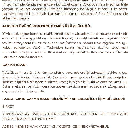
14 gün içinde kendisine nakden bu ücret ödenir. Alıcı, ödemeyi kredi kartı ile
SIMATIC SAFETY
yapmış ise ve iptal ederse, bu iptalden itibaren yine 14 gün içinde ürün bedeli
bankaya iade edilir, ancak bankanın alıcının hesabına 2-3 hafta içerisinde
Kaynakları - UPS
aktarması olasıdır.
SIMATIC TIA PORTAL HMI Yazılımları
ALICININ ÜRÜNÜ KONTROL ETME YÜKÜMLÜLÜĞÜ:
re Kesiciler
SIMATIC Yazılım Paketleri
10.Alıcı, sözleşme konusu mal/hizmeti teslim almadan önce muayene edecek;
ezik, kırık, ambalajı yırtılmış vb. hasarlı ve ayıplı mal/hizmeti kargo şirketinden
teslim almayacaktır. Teslim alınan mal/hizmetin hasarsız ve sağlam olduğu
SIMOTION Hareket Kontrol Üniteleri
kabul edilecektir. ALICI , Teslimden sonra mal/hizmeti özenle korunmak
zorundadır. Cayma hakkı kullanılacaksa mal/hizmet kullanılmamalıdır. Ürünle
alterleri
Fatura da iade edilmelidir.
SIRIUS SAFETY
CAYMA HAKKI:
er Şalterleri
11.ALICI; satın aldığı ürünün kendisine veya gösterdiği adresteki kişi/kuruluşa
WinCC Unified Runtime Yazılımları
teslim tarihinden itibaren 14 (on dört) gün içerisinde, SATICI’ya aşağıdaki
iletişim bilgileri üzerinden bildirmek şartıyla hiçbir hukuki ve cezai sorumluluk
üstlenmeksizin ve hiçbir gerekçe göstermeksizin malı reddederek sözleşmeden
cayma hakkını kullanabilir.
12.SATICININ CAYMA HAKKI BİLDİRİMİ YAPILACAK İLETİŞİM BİLGİLERİ:
ler
ŞİRKET
ı
ADI/UNVANI: ARI PROSES TEKNİK KONTROL SİSTEMLERİ VE OTOMASYON
SANAYİ TİCARET LİMİTED ŞİRKETİ
ADRES: MERKEZ MAH.ATASOY SK.NO:29/13 - ÇEKMEKÖY/İSTANBUL
umuşak Yol Vericiler