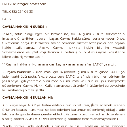
EPOSTA: info@ariproses.com
TEL: 0 532 224 04 33
FAKS:
CAYMA HAKKININ SÜRESİ:
13.Alıcı, satın aldığı eğer bir hizmet ise, bu 14 günlük süre sözleşmenin
imzalandığı tarihten itibaren başlar. Cayma hakkı süresi sona ermeden önce,
e Pako Şalterler
tüketicinin onayı ile hizmetin ifasına başlanan hizmet sözleşmelerinde cayma
hakkı kullanılamaz. Alıcı’ya Cayma hakkına ilişkin bildirim Mesafeli
Sözleşmelerde ve İptal Koşullarında sunulmuş olup, Alıcı Cayma koşullarını
bilerek sipariş vermektedir.
14.Cayma hakkının kullanımından kaynaklanan masraflar SATICI’ ya aittir.
15.Cayma hakkının kullanılması için 14 (ondört) günlük süre içinde SATICI' ya
iadeli taahhütlü posta, faks, e-posta veya SATICI tarafından bildirilen yöntem ile
yazılı veya ilgili yöntemle bildirimde bulunulması ve ürünün işbu sözleşmede
düzenlenen "Cayma Hakkı Kullanılamayacak Ürünler" hükümleri çerçevesinde
kullanılmamış olması şarttır.
CAYMA HAKKININ KULLANIMI:
16.3. kişiye veya ALICI’ ya teslim edilen ürünün faturası, (İade edilmek istenen
ürünün faturası kurumsal ise, iade ederken kurumun düzenlemiş olduğu iade
faturası ile gönderilmesi gerekmektedir. Faturası kurumlar adına düzenlenen
sipariş iadeleri İADE FATURASI kesilmediği takdirde tamamlanamayacaktır.)
17.İade formu, İade edilecek ürünlerin kutusu, ambalajı, varsa standart