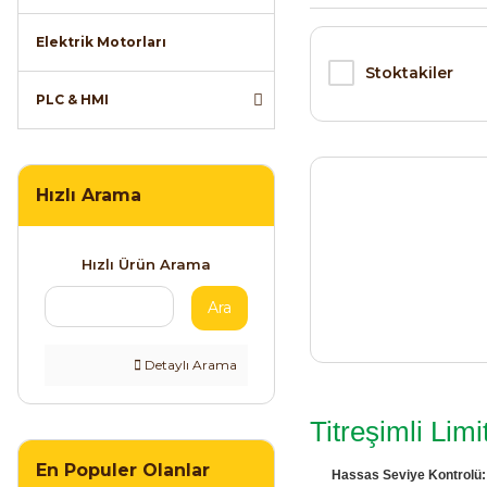
Elektrik Motorları
Stoktakiler
PLC & HMI
Hızlı Arama
Hızlı Ürün Arama
Ara
Detaylı Arama
Titreşimli Lim
En Populer Olanlar
Hassas Seviye Kontrolü: