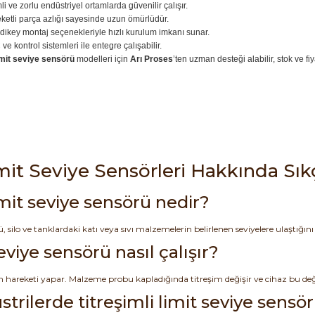
i ve zorlu endüstriyel ortamlarda güvenilir çalışır.
etli parça azlığı sayesinde uzun ömürlüdür.
dikey montaj seçenekleriyle hızlı kurulum imkanı sunar.
e kontrol sistemleri ile entegre çalışabilir.
limit seviye sensörü
modelleri için
Arı Proses
’ten uzman desteği alabilir, stok ve fiya
imit Seviye Sensörleri Hakkında Sık
limit seviye sensörü nedir?
ü, silo ve tanklardaki katı veya sıvı malzemelerin belirlenen seviyelere ulaştığını
seviye sensörü nasıl çalışır?
 hareketi yapar. Malzeme probu kapladığında titreşim değişir ve cihaz bu değiş
trilerde titreşimli limit seviye sensörl