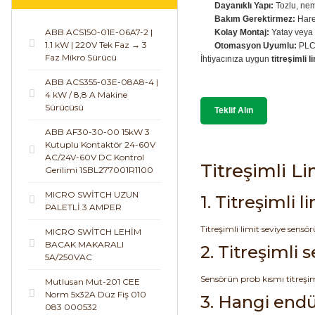
Dayanıklı Yapı:
Tozlu, neml
Bakım Gerektirmez:
Harek
ABB ACS150-01E-06A7-2 |
Kolay Montaj:
Yatay veya 
1.1 kW | 220V Tek Faz → 3
Otomasyon Uyumlu:
PLC v
Faz Mikro Sürücü
İhtiyacınıza uygun
titreşimli 
ABB ACS355-03E-08A8-4 |
4 kW / 8,8 A Makine
Sürücüsü
Teklif Alın
ABB AF30-30-00 15kW 3
Kutuplu Kontaktör 24-60V
AC/24V-60V DC Kontrol
Titreşimli L
Gerilimi 1SBL277001R1100
MICRO SWİTCH UZUN
1. Titreşimli 
PALETLİ 3 AMPER
Titreşimli limit seviye sensör
MICRO SWİTCH LEHİM
BACAK MAKARALI
2. Titreşimli 
5A/250VAC
Sensörün prob kısmı titreşim
Mutlusan Mut-201 CEE
Norm 5x32A Düz Fiş 010
3. Hangi endüs
083 000532