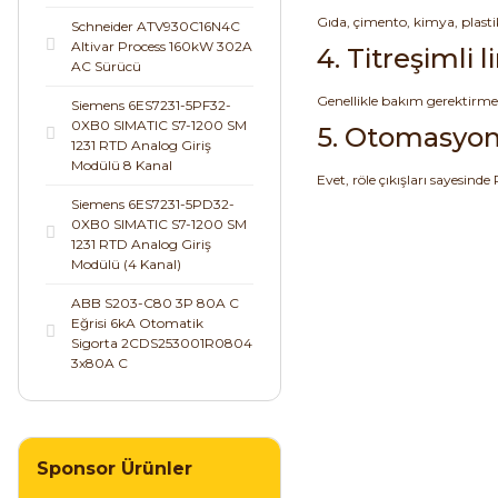
Gıda, çimento, kimya, plastik
Schneider ATV930C16N4C
Altivar Process 160kW 302A
4. Titreşimli 
AC Sürücü
Genellikle bakım gerektirmez,
Siemens 6ES7231-5PF32-
0XB0 SIMATIC S7-1200 SM
5. Otomasyon
1231 RTD Analog Giriş
Modülü 8 Kanal
Evet, röle çıkışları sayesinde
Siemens 6ES7231-5PD32-
0XB0 SIMATIC S7-1200 SM
1231 RTD Analog Giriş
Modülü (4 Kanal)
ABB S203-C80 3P 80A C
Eğrisi 6kA Otomatik
Sigorta 2CDS253001R0804
3x80A C
Sponsor Ürünler