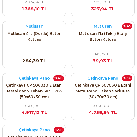
2.974,14 TL
585,60 TL
1.368,10 TL
327,94 TL
Mutlusan
Mutlusan
%45
Mutlusan 4'lü (Dörtlü) Buton
Mutlusan 1'Li (Tekli) Etanj
Kutusu
Buton Kutusu
e Pako Şalterler
145,32 TL
284,39 TL
79,93 TL
Çetinkaya Pano
Çetinkaya Pano
%48
%56
Çetinkaya ÇP 506030 E Etanj
Çetinkaya ÇP 507030 E Etanj
Metal Pano Taban Saclı IP65
Metal Pano Taban Saclı IP65
(50x60x30 cm)
(50x70x30 cm)
9.456,00 TL
10.698,00 TL
4.917,12 TL
4.759,54 TL
Çetinkaya Pano
%58