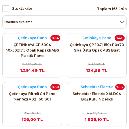
ri ve Transmitterleri
ACS580
SIMATIC Endüstriyel Panel PC'ler
Stoktakiler
Toplam 165 ürün
Sinamics S120 Modüler Sürücü Sistemi
ACS880
SIMATIC ET200 Dağıtılmış Giriş-Çkış
e Ölçüm Cihazları
Sinamics S210 Servo Sürücü Sistemi
 Seviye
SIMATIC ET200SP Open Controller
Çetinkaya Pano
Çetinkaya Pano
%54
%40
ji Sayaçları
Sinamics V20 Hız Kontrol Cihazları
ÇETİNKAYA ÇP 5004
Çetinkaya ÇP 1041 150x110x70
ye
SIMATIC ExProof Panel PC'ler ve Thin C
40x50x17,5 Opak Kapaklı ABS
Sıva Üstü Opak ABS Buat
ve Prizler
Sinamics V90 Servo Sürücü Sistemi
Plastik Pano
SIMATIC HMI Operatör Paneller
2.778,00 TL
207,60 TL
eri
1.291,49 TL
124,56 TL
SIMATIC S7-1200
 (Power Supply)
Çetinkaya Pano
Schneider Electric
%50
%57
SIMATIC S7-1500
Çetinkaya Filtreli Gri Pano
Schneider Electric XALD04
Menfezi V02 160 001
Boş Kutu 4 Delikli
SIMATIC S7-300
 Taşıma Sistemleri - Spiral , Boru ,
252,00 TL
4.432,80 TL
126,00 TL
1.906,10 TL
SIMATIC S7-400
ma Rölesi, Cihazları ve Anahtarları