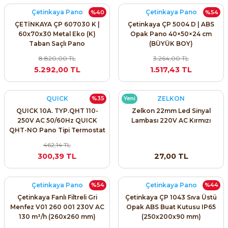
SIMATIC SAFETY
Çetinkaya Pano
Çetinkaya Pano
%40
%54
ÇETİNKAYA ÇP 607030 K |
Çetinkaya ÇP 5004 D | ABS
Kaynakları - UPS
SIMATIC TIA PORTAL HMI Yazılımları
60x70x30 Metal Eko (K)
Opak Pano 40×50×24 cm
Taban Saçlı Pano
(BÜYÜK BOY)
re Kesiciler
8.820,00 TL
3.264,00 TL
SIMATIC Yazılım Paketleri
5.292,00 TL
1.517,43 TL
SIMOTION Hareket Kontrol Üniteleri
QUICK
ZELKON
%35
Yeni
alterleri
SIRIUS SAFETY
QUICK 10A. TYP.QHT 110-
Zelkon 22mm Led Sinyal
250V AC 50/60Hz QUICK
Lambası 220V AC Kırmızı
er Şalterleri
QHT-NO Pano Tipi Termostat
WinCC Unified Runtime Yazılımları
– NO Kontaklı Sıcaklık
462,14 TL
Kontrolü
300,39 TL
27,00 TL
ler
Çetinkaya Pano
Çetinkaya Pano
%54
%44
Çetinkaya Fanlı Filtreli Gri
Çetinkaya ÇP 1043 Sıva Üstü
ı
Menfez V01 260 001 230V AC
Opak ABS Buat Kutusu IP65
130 m³/h (260x260 mm)
(250x200x90 mm)
umuşak Yol Vericiler