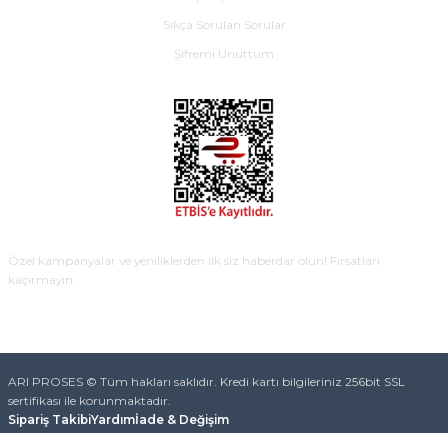
Sıkça Sorulan Sorular
Şifremi Unuttum
E-BÜLTEN
Özel kampanyalar ve yeniliklerden ilk siz haberdar olun! Fırsatları
kaçırmayın.
KAYDOL
ARI PROSES © Tüm hakları saklıdır. Kredi kartı bilgileriniz 256bit SSL
sertifikası ile korunmaktadır.
Sipariş Takibi
Yardım
İade & Değişim