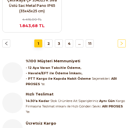
Çetinkaya ÇP 354525 K Sıva
Üstü Sac Metal Pano IP65
(35x45x25 cm)
4.416,00 TL
1.843,68 TL
1
2
3
4
..
11
%100 Müşteri Memnuniyeti
- 12 Aya Varan Taksitle Ödeme,
- Havale/EFT ile Ödeme İmkanı,
- PTT Kargo ile Kapıda Nakit Ödeme
Seçenekleri:
ARI
PROSES
'te.
Hızlı Teslimat
14:30'a Kadar
Stok Ürünlere Ait Siparişleriniz
Aynı Gün
Kargo
Firmasına Teslimat imkanı ile Hızlı Gönderi Sevki:
ARI PROSES
'te.
Ücretsiz Kargo