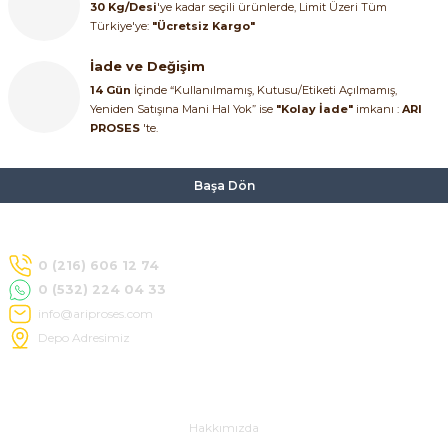
30 Kg/Desi
'ye kadar seçili ürünlerde, Limit Üzeri Tüm
Türkiye'ye:
"Ücretsiz Kargo"
İade ve Değişim
14 Gün
İçinde “Kullanılmamış, Kutusu/Etiketi Açılmamış,
Yeniden Satışına Mani Hal Yok” ise
"Kolay İade"
imkanı :
ARI
PROSES
'te.
Başa Dön
0 (216) 606 12 74
0 (532) 224 04 33
info@ariproses.com
Depo Adresimiz
Hakkımızda
Hakkımızda