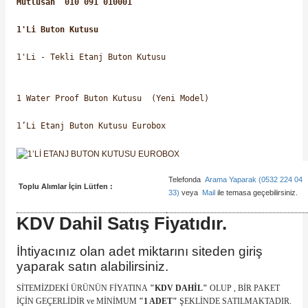
Mutlusan
010 091 010001
SIMATIC SAFETY
1'Li Buton Kutusu
Kaynakları - UPS
SIMATIC TIA PORTAL HMI Yazılımları
1'Li - Tekli Etanj Buton Kutusu
re Kesiciler
SIMATIC Yazılım Paketleri
1 Water Proof Buton Kutusu (Yeni Model)
SIMOTION Hareket Kontrol Üniteleri
1’Li Etanj Buton Kutusu Eurobox
alterleri
SIRIUS SAFETY
er Şalterleri
WinCC Unified Runtime Yazılımları
Telefonda
Arama Yaparak (0532 224 04
Toplu Alımlar İçin Lütfen :
33)
veya
Mail
ile temasa geçebilirsiniz.
KDV Dahil Satış Fiyatıdır.
ler
İhtiyacınız olan adet miktarını siteden giriş
yaparak satın alabilirsiniz.
ı
SİTEMİZDEKİ ÜRÜNÜN FİYATINA
"KDV DAHİL"
OLUP , BİR PAKET
İÇİN GEÇERLİDİR ve MİNİMUM
"1 ADET"
ŞEKLİNDE SATILMAKTADIR.
umuşak Yol Vericiler