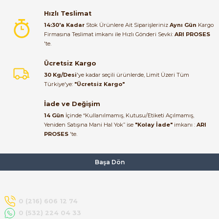
Hızlı Teslimat
Alışveriş süreci de hızlı ve
14:30'a Kadar
Stok Ürünlere Ait Siparişleriniz
Aynı Gün
Kargo
problemsiz geçti.
Firmasına Teslimat imkanı ile Hızlı Gönderi Sevki:
ARI PROSES
'te.
Kemal Toktaş | 20/06/2026
Ücretsiz Kargo
Havale ile odeme yaptim ve
30 Kg/Desi
'ye kadar seçili ürünlerde, Limit Üzeri Tüm
tedirgindim ama saticinin
Türkiye'ye:
"Ücretsiz Kargo"
sonrasindaki iletisim ve
bilgilendirmesinden cok
İade ve Değişim
memnun kaldim. Kesinlikle
14 Gün
İçinde “Kullanılmamış, Kutusu/Etiketi Açılmamış,
tavsiye ederim.
Yeniden Satışına Mani Hal Yok” ise
"Kolay İade"
imkanı :
ARI
mehidin tahsin | 20/06/2026
PROSES
'te.
Paketleme çok profesyonelce
Başa Dön
yapılmıştı ürün siparişinden
bana ulaşımına kadar ilgi ve
alakaları üst düzeydi itina ile
tavsiye ederim
0 (216) 606 12 74
Ahmet Çağın | 20/06/2026
0 (532) 224 04 33