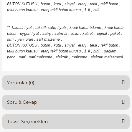
BUTON KUTUSU , buton , kutu , sinyal , etanj , tekli , tekli buton ,
tekli buton kutusu , etanj tekli buton kutusu , 1 'li , birli .
*
* Taksitli fiyat , taksitli satış fiyatı , kredi kartla ödeme , kredi kartla
taksit , uygun fiyat , satış , satın al , ucuz , kaliteli , orjinal , paket ,
sıfır , yeni ürün ,
sarf malzeme ,
BUTON KUTUSU , buton , kutu , sinyal , etanj , tekli , tekli buton ,
tekli buton kutusu , etanj tekli buton kutusu , 1 'li , birli
,
sağlam ,
pano , sarf , sarf malzeme , elektrik , malzeme , elektrik malzemesi
...
Yorumlar (0)
Soru & Cevap
Bu ürüne ilk yorumu siz yapın!
Taksit Seçenekleri
Yorum Yaz
Ürün hakkında henüz soru sorulmamış.