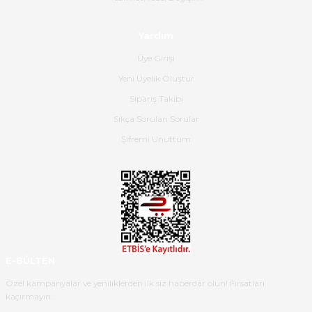
ulaştı.Ürünün paketlenmesi
gayet başarılı hasarsız bir şekilde
teslim aldım. Bu konudaki
Yardım
hassasiyetleri ve Ürünün kalitesi
için teşekkür ederim
Üye Girişi
Yeni Üyelik Oluştur
C... K... | 16/05/2026
Sipariş Takibi
Sıkça Sorulan Sorular
Deneyimini Paylaş
Diğer yorumları göster
Şifremi Unuttum
E-BÜLTEN
Özel kampanyalar ve yeniliklerden ilk siz haberdar olun! Fırsatları
kaçırmayın.