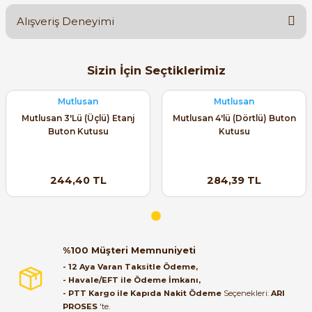
Alışveriş Deneyimi
Soru Sor
Orijinal kutusuyla ertesi gün
Sizin İçin Seçtiklerimiz
ulaştı elimize. Teşekkürler.
B... A... | 27/06/2026
Mutlusan
Mutlusan
Mutlusan 3'Lü (Üçlü) Etanj
Mutlusan 4'lü (Dörtlü) Buton
Buton Kutusu
Kutusu
Satıcı ilgili ve çok yardım severdi
bundan mehmet bey ilgi ve
alakası için teşekkür ederim
244,40 TL
284,39 TL
muhammed demirci |
22/06/2026
Ürün elime eksiksiz ve hasarsız
ulaştı. Paketleme özenliydi,
%100 Müşteri Memnuniyeti
alışveriş sürecinden memnun
- 12 Aya Varan Taksitle Ödeme,
kaldım.
- Havale/EFT ile Ödeme İmkanı,
- PTT Kargo ile Kapıda Nakit Ödeme
Seçenekleri:
ARI
Kemal Toktaş | 20/06/2026
PROSES
'te.