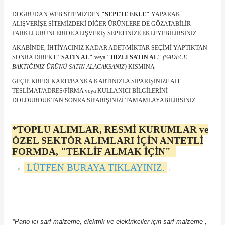
DOĞRUDAN WEB SİTEMİZDEN
"SEPETE EKLE"
YAPARAK
ALIŞVERİŞE SİTEMİZDEKİ DİĞER ÜRÜNLERE DE GÖZATABİLİR
FARKLI ÜRÜNLERİDE ALIŞVERİŞ SEPETİNİZE EKLEYEBİLİRSİNİZ.
AKABİNDE, İHTİYACINIZ KADAR ADET/MİKTAR SEÇİMİ YAPTIKTAN
SONRA DİREKT
"SATIN AL"
veya
"HIZLI SATIN AL"
(SADECE
BAKTIĞINIZ ÜRÜNÜ SATIN ALACAKSANIZ)
KISMINA
e Pako Şalterler
GEÇİP KREDİ KARTI/BANKA KARTINIZLA SİPARİŞİNİZE AİT
TESLİMAT/ADRES/FİRMA veya KULLANICI BİLGİLERİNİ
DOLDURDUKTAN SONRA SİPARİŞİNİZİ TAMAMLAYABİLİRSİNİZ.
*TOPLU ALIMLAR, RESMİ KURUMLAR ve
ÖZEL SEKTÖR ALIMLARI İÇİN ANTETLİ
FORMDA, "TEKLİF ALMAK İÇİN"
→
LÜTFEN BURAYA TIKLAYINIZ.
←
*Pano içi sarf malzeme, elektrik ve elektrikçiler için sarf malzeme ,