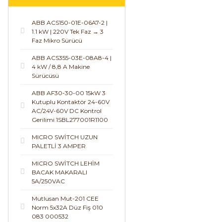
ABB ACS150-01E-06A7-2 |
1.1 kW | 220V Tek Faz → 3
Faz Mikro Sürücü
ABB ACS355-03E-08A8-4 |
4 kW / 8,8 A Makine
Sürücüsü
ABB AF30-30-00 15kW 3
Kutuplu Kontaktör 24-60V
AC/24V-60V DC Kontrol
Gerilimi 1SBL277001R1100
MICRO SWİTCH UZUN
PALETLİ 3 AMPER
MICRO SWİTCH LEHİM
BACAK MAKARALI
5A/250VAC
Mutlusan Mut-201 CEE
Norm 5x32A Düz Fiş 010
083 000532