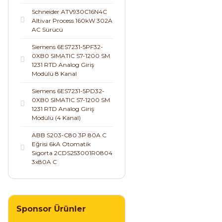
Schneider ATV930C16N4C
Altivar Process 160kW 302A
AC Sürücü
Siemens 6ES7231-5PF32-
0XB0 SIMATIC S7-1200 SM
1231 RTD Analog Giriş
Modülü 8 Kanal
Siemens 6ES7231-5PD32-
0XB0 SIMATIC S7-1200 SM
1231 RTD Analog Giriş
Modülü (4 Kanal)
ABB S203-C80 3P 80A C
Eğrisi 6kA Otomatik
Sigorta 2CDS253001R0804
3x80A C
Sponsor Ürünler