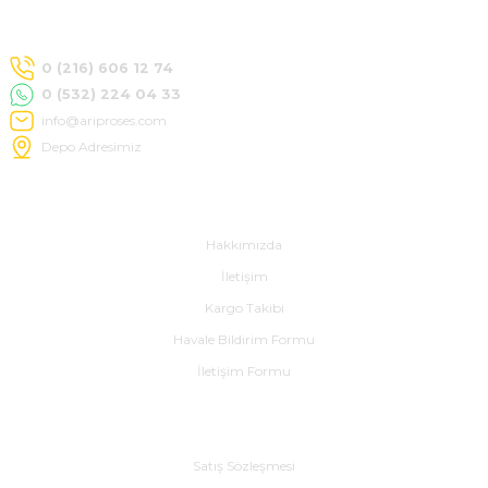
SIMATIC SAFETY
Kaynakları - UPS
0 (216) 606 12 74
SIMATIC TIA PORTAL HMI Yazılımları
0 (532) 224 04 33
re Kesiciler
info@ariproses.com
SIMATIC Yazılım Paketleri
Depo Adresimiz
SIMOTION Hareket Kontrol Üniteleri
Hakkımızda
alterleri
SIRIUS SAFETY
Hakkımızda
er Şalterleri
İletişim
WinCC Unified Runtime Yazılımları
Kargo Takibi
Havale Bildirim Formu
İletişim Formu
ler
ı
Alışveriş
Satış Sözleşmesi
umuşak Yol Vericiler