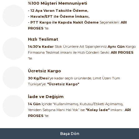
%100 Müşteri Memnuniyeti
ri ve Transmitterleri
ACS580
SIMATIC Endüstriyel Panel PC'ler
- 12 Aya Varan Taksitle Ödeme,
Sinamics S120 Modüler Sürücü Sistemi
- Havale/EFT ile Ödeme İmkanı,
- PTT Kargo ile Kapıda Nakit Ödeme
Seçenekleri:
ARI
ACS880
SIMATIC ET200 Dağıtılmış Giriş-Çkış
e Ölçüm Cihazları
Sinamics S210 Servo Sürücü Sistemi
PROSES
'te.
 Seviye
SIMATIC ET200SP Open Controller
Hızlı Teslimat
ji Sayaçları
Sinamics V20 Hız Kontrol Cihazları
14:30'a Kadar
Stok Ürünlere Ait Siparişleriniz
Aynı Gün
Kargo
Firmasına Teslimat imkanı ile Hızlı Gönderi Sevki:
ARI PROSES
ye
SIMATIC ExProof Panel PC'ler ve Thin C
ve Prizler
Sinamics V90 Servo Sürücü Sistemi
'te.
SIMATIC HMI Operatör Paneller
Ücretsiz Kargo
eri
30 Kg/Desi
'ye kadar seçili ürünlerde, Limit Üzeri Tüm
SIMATIC S7-1200
Türkiye'ye:
"Ücretsiz Kargo"
 (Power Supply)
İade ve Değişim
SIMATIC S7-1500
14 Gün
İçinde “Kullanılmamış, Kutusu/Etiketi Açılmamış,
Yeniden Satışına Mani Hal Yok” ise
"Kolay İade"
imkanı :
ARI
SIMATIC S7-300
PROSES
'te.
 Taşıma Sistemleri - Spiral , Boru ,
SIMATIC S7-400
Başa Dön
ma Rölesi, Cihazları ve Anahtarları