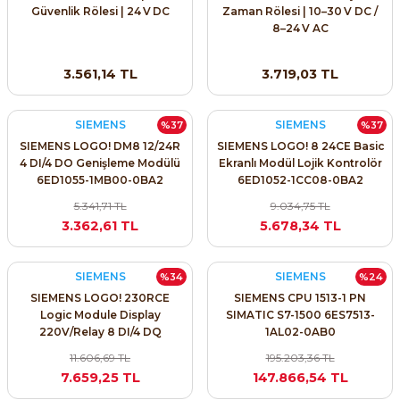
Güvenlik Rölesi | 24 V DC
Zaman Rölesi | 10–30 V DC /
SIMATIC SAFETY
8–24 V AC
Kaynakları - UPS
SIMATIC TIA PORTAL HMI Yazılımları
3.561,14 TL
3.719,03 TL
re Kesiciler
SIMATIC Yazılım Paketleri
SIEMENS
SIEMENS
%37
%37
SIMOTION Hareket Kontrol Üniteleri
SIEMENS LOGO! DM8 12/24R
SIEMENS LOGO! 8 24CE Basic
4 DI/4 DO Genişleme Modülü
Ekranlı Modül Lojik Kontrolör
alterleri
6ED1055-1MB00-0BA2
6ED1052-1CC08-0BA2
SIRIUS SAFETY
5.341,71 TL
9.034,75 TL
er Şalterleri
3.362,61 TL
5.678,34 TL
WinCC Unified Runtime Yazılımları
SIEMENS
SIEMENS
%34
%24
SIEMENS LOGO! 230RCE
SIEMENS CPU 1513-1 PN
ler
Logic Module Display
SIMATIC S7-1500 6ES7513-
220V/Relay 8 DI/4 DQ
1AL02-0AB0
6ED1052-1FB08-0BA1
ı
11.606,69 TL
195.203,36 TL
7.659,25 TL
147.866,54 TL
umuşak Yol Vericiler