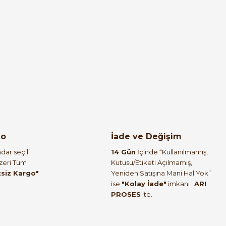
%35
ic Panel PN 7'' Profinet
go
İade ve Değişim
L
dar seçili
14 Gün
İçinde “Kullanılmamış,
 TL
Üzeri Tüm
Kutusu/Etiketi Açılmamış,
tsiz Kargo"
Yeniden Satışına Mani Hal Yok”
ise
"Kolay İade"
imkanı :
ARI
%38
PROSES
'te.
-1200 SM 1222 16DO