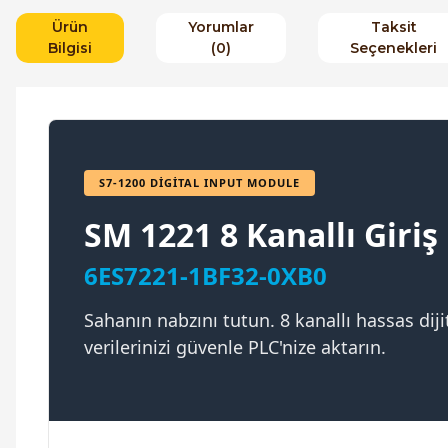
Ürün
Yorumlar
Taksit
Bilgisi
(0)
Seçenekleri
S7-1200 DIGITAL INPUT MODULE
SM 1221 8 Kanallı Giriş
6ES7221-1BF32-0XB0
Sahanın nabzını tutun. 8 kanallı hassas dijit
verilerinizi güvenle PLC'nize aktarın.