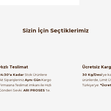
orulmamış.
 yapın!
Sizin İçin Seçtiklerimiz
SIEMENS
%18
nel ATEX Zone 2
6AV2123-2GB03-0AX0 HMI KTP700 Bas
Hızlı Teslimat
Ücretsiz Kar
36.007,11 T
14:30'a Kadar
Stok Ürünlere
30 Kg/Desi
'ye ka
23.401,02
Ait Siparişleriniz
Aynı Gün
Kargo
ürünlerde, Limit 
Firmasına Teslimat imkanı ile Hızlı
Türkiye'ye:
"Ücre
Gönderi Sevki:
ARI PROSES
'te.
SIEMENS
%39
 10DO 2AI
SIEMENS 6ES7222-1BH32-0XB0 SIMATIC S7