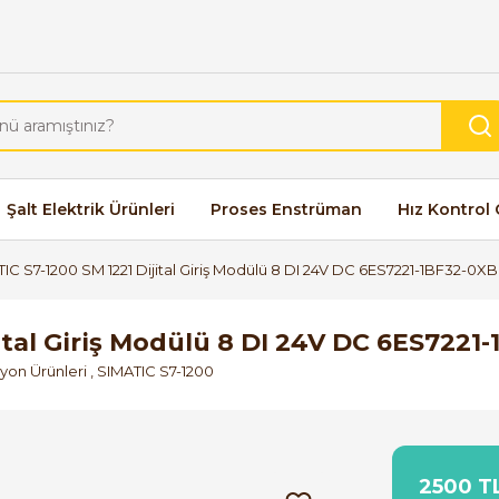
Şalt Elektrik Ürünleri
Proses Enstrüman
Hız Kontrol 
C S7-1200 SM 1221 Dijital Giriş Modülü 8 DI 24V DC 6ES7221-1BF32-0X
ital Giriş Modülü 8 DI 24V DC 6ES7221
on Ürünleri
,
SIMATIC S7-1200
2500 TL