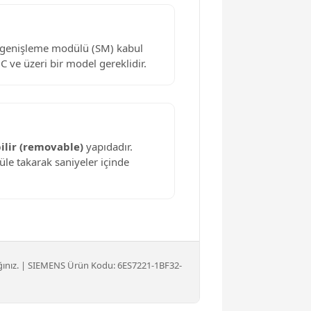
a genişleme modülü (SM) kabul
ve üzeri bir model gereklidir.
bilir (removable)
yapıdadır.
e takarak saniyeler içinde
ınız. | SIEMENS Ürün Kodu: 6ES7221-1BF32-