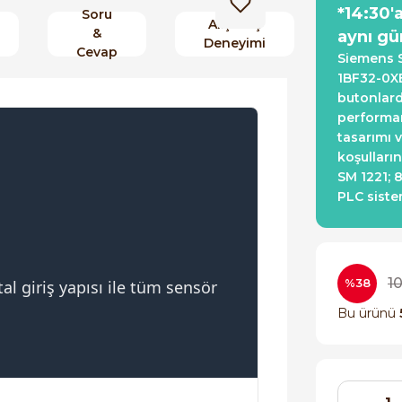
*14:30'
Soru
Alışveriş
&
aynı gü
Deneyimi
Cevap
Siemens S
1BF32-0XB
butonlard
performans
tasarımı v
koşulların
SM 1221; 8
PLC siste
1
%38
al giriş yapısı ile tüm sensör
Bu ürünü