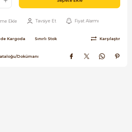
Sepete Ekle
Tavsiye Et
Fiyat Alarmı
nde Kargoda
Sınırlı Stok
Karşılaştır
Kataloğu/Dokümanı