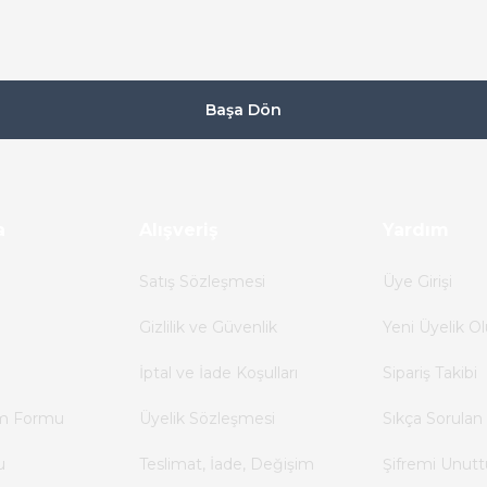
16.486,77 TL
10.180,58 TL
SIEMENS
Başa Dön
38
0.5A
SIEMENS 6ES7221-1BH32-0XB0 | SM 1221 16 DI 24
16.486,77 TL
a
Alışveriş
10.221,80 TL
Yardım
Satış Sözleşmesi
Üye Girişi
Gizlilik ve Güvenlik
Yeni Üyelik Ol
İptal ve İade Koşulları
Sipariş Takibi
im Formu
Üyelik Sözleşmesi
Sıkça Sorulan 
u
Teslimat, İade, Değişim
Şifremi Unut