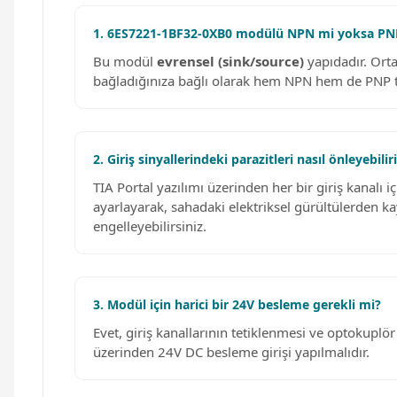
1. 6ES7221-1BF32-0XB0 modülü NPN mi yoksa PNP s
Bu modül
evrensel (sink/source)
yapıdadır. Orta
bağladığınıza bağlı olarak hem NPN hem de PNP tip
2. Giriş sinyallerindeki parazitleri nasıl önleyebili
TIA Portal yazılımı üzerinden her bir giriş kanalı i
ayarlayarak, sahadaki elektriksel gürültülerden ka
engelleyebilirsiniz.
3. Modül için harici bir 24V besleme gerekli mi?
Evet, giriş kanallarının tetiklenmesi ve optokuplö
üzerinden 24V DC besleme girişi yapılmalıdır.