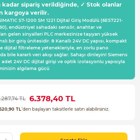
a kadar sipariş verildiğinde, ✓ Stok olanlar
n kargoya verilir.
IMATIC S7-1200 SM 1221 Dijital Giriş Modülü (6ES7221-
0), endüstriyel sahadaki sensör, anahtar ve
an gelen sinyalleri PLC merkezinize taşıyan yüksek
lı bir giriş ünitesidir. 8 Kanallı 24V DC yapısı, kompakt
e dijital filtreleme yetenekleriyle, en zorlu pano
da bile kararlı veri akışı sağlar. Sahayı dinleyin! Siemens
 adet 24V DC dijital girişi ve optik izolasyonlu yapısıyla
minizin algılama gücü
6.378,40 TL
0.287,74 TL
520,90 TL
’den başlayan taksitlerle satın alabilirsiniz.