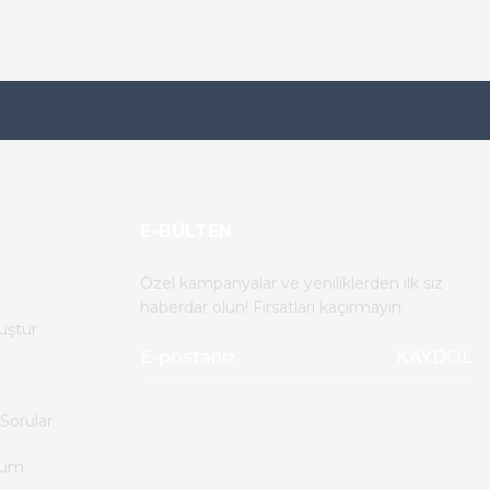
%38
VDC Giriş Modülü
E-BÜLTEN
Özel kampanyalar ve yeniliklerden ilk siz
haberdar olun! Fırsatları kaçırmayın.
uştur
KAYDOL
Sorular
tum