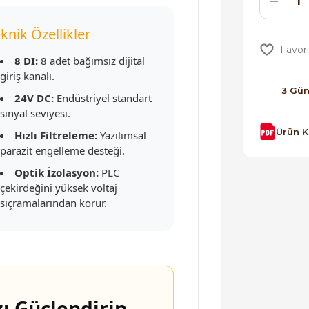
knik Özellikler
8 DI:
8 adet bağımsız dijital
giriş kanalı.
3 Gü
24V DC:
Endüstriyel standart
sinyal seviyesi.
Ürün 
Hızlı Filtreleme:
Yazılımsal
parazit engelleme desteği.
Optik İzolasyon:
PLC
çekirdeğini yüksek voltaj
sıçramalarından korur.
ı Güçlendirin.