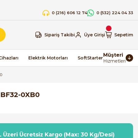
0 (216) 606 12 74
0 (532) 224 04 33
Sipariş Takibi
Üye Girişi
Sepetim
Müşteri
Cihazları
Elektrik Motorları
SoftStarter
Hizmetleri
B0
-1BF32-0XB0
 Üzeri Ücretsiz Kargo (Max: 30 Kg/Desi)