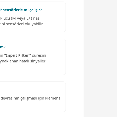
ensörlerle mi çalışır?
k ucu (M veya L+) nasıl
i sensörleri okuyabilir.
rim?
çin
"Input Filter"
süresini
ynaklanan hatalı sinyalleri
r devresinin çalışması için klemens