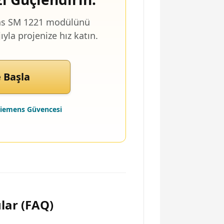
mens SM 1221 modülünü
yla projenize hız katın.
 Başla
 Siemens Güvencesi
lar (FAQ)