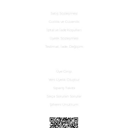
Alışveriş
Satış Sözleşmesi
Gizlilik ve Güvenlik
İptal ve İade Koşulları
Üyelik Sözleşmesi
Teslimat, İade, Değişim
Yardım
Üye Girişi
Yeni Üyelik Oluştur
Sipariş Takibi
Sıkça Sorulan Sorular
Şifremi Unuttum