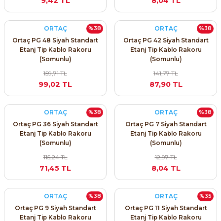
9,42 TL
8,04 TL
SIMATIC SAFETY
Kaynakları - UPS
ORTAÇ
ORTAÇ
%38
%38
SIMATIC TIA PORTAL HMI Yazılımları
Ortaç PG 48 Siyah Standart
Ortaç PG 42 Siyah Standart
re Kesiciler
Etanj Tip Kablo Rakoru
Etanj Tip Kablo Rakoru
SIMATIC Yazılım Paketleri
(Somunlu)
(Somunlu)
159,71 TL
141,77 TL
SIMOTION Hareket Kontrol Üniteleri
99,02 TL
87,90 TL
alterleri
SIRIUS SAFETY
ORTAÇ
ORTAÇ
%38
%38
er Şalterleri
Ortaç PG 36 Siyah Standart
Ortaç PG 7 Siyah Standart
WinCC Unified Runtime Yazılımları
Etanj Tip Kablo Rakoru
Etanj Tip Kablo Rakoru
(Somunlu)
(Somunlu)
115,24 TL
12,97 TL
71,45 TL
8,04 TL
ler
ı
ORTAÇ
ORTAÇ
%38
%35
Ortaç PG 9 Siyah Standart
Ortaç PG 11 Siyah Standart
Etanj Tip Kablo Rakoru
Etanj Tip Kablo Rakoru
umuşak Yol Vericiler