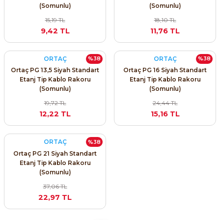
(Somunlu)
(Somunlu)
15,19 TL
18,10 TL
9,42 TL
11,76 TL
ORTAÇ
ORTAÇ
%38
%38
e Pako Şalterler
Ortaç PG 13,5 Siyah Standart
Ortaç PG 16 Siyah Standart
Etanj Tip Kablo Rakoru
Etanj Tip Kablo Rakoru
(Somunlu)
(Somunlu)
19,72 TL
24,44 TL
12,22 TL
15,16 TL
ORTAÇ
%38
Ortaç PG 21 Siyah Standart
Etanj Tip Kablo Rakoru
(Somunlu)
37,06 TL
22,97 TL