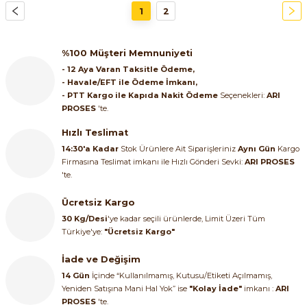
1
2
%100 Müşteri Memnuniyeti
- 12 Aya Varan Taksitle Ödeme,
- Havale/EFT ile Ödeme İmkanı,
- PTT Kargo ile Kapıda Nakit Ödeme
Seçenekleri:
ARI
PROSES
'te.
Hızlı Teslimat
14:30'a Kadar
Stok Ürünlere Ait Siparişleriniz
Aynı Gün
Kargo
Firmasına Teslimat imkanı ile Hızlı Gönderi Sevki:
ARI PROSES
'te.
Ücretsiz Kargo
30 Kg/Desi
'ye kadar seçili ürünlerde, Limit Üzeri Tüm
Türkiye'ye:
"Ücretsiz Kargo"
İade ve Değişim
14 Gün
İçinde “Kullanılmamış, Kutusu/Etiketi Açılmamış,
Yeniden Satışına Mani Hal Yok” ise
"Kolay İade"
imkanı :
ARI
PROSES
'te.