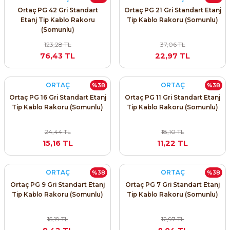
Ortaç PG 42 Gri Standart
Ortaç PG 21 Gri Standart Etanj
ri ve Transmitterleri
ACS580
SIMATIC Endüstriyel Panel PC'ler
Etanj Tip Kablo Rakoru
Tip Kablo Rakoru (Somunlu)
Sinamics S120 Modüler Sürücü Sistemi
(Somunlu)
ACS880
SIMATIC ET200 Dağıtılmış Giriş-Çkış
123,28 TL
37,06 TL
e Ölçüm Cihazları
Sinamics S210 Servo Sürücü Sistemi
76,43 TL
22,97 TL
 Seviye
SIMATIC ET200SP Open Controller
ji Sayaçları
Sinamics V20 Hız Kontrol Cihazları
ORTAÇ
ORTAÇ
%38
%38
ye
SIMATIC ExProof Panel PC'ler ve Thin C
ve Prizler
Sinamics V90 Servo Sürücü Sistemi
Ortaç PG 16 Gri Standart Etanj
Ortaç PG 11 Gri Standart Etanj
Tip Kablo Rakoru (Somunlu)
Tip Kablo Rakoru (Somunlu)
SIMATIC HMI Operatör Paneller
eri
24,44 TL
18,10 TL
SIMATIC S7-1200
15,16 TL
11,22 TL
 (Power Supply)
SIMATIC S7-1500
ORTAÇ
ORTAÇ
%38
%38
Ortaç PG 9 Gri Standart Etanj
Ortaç PG 7 Gri Standart Etanj
SIMATIC S7-300
Tip Kablo Rakoru (Somunlu)
Tip Kablo Rakoru (Somunlu)
 Taşıma Sistemleri - Spiral , Boru ,
SIMATIC S7-400
15,19 TL
12,97 TL
ma Rölesi, Cihazları ve Anahtarları