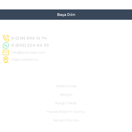
Başa Dön
0 (216) 606 12 74
0 (532) 224 04 33
info@ariproses.com
Depo Adresimiz
Hakkımızda
Hakkımızda
İletişim
Kargo Takibi
Havale Bildirim Formu
İletişim Formu