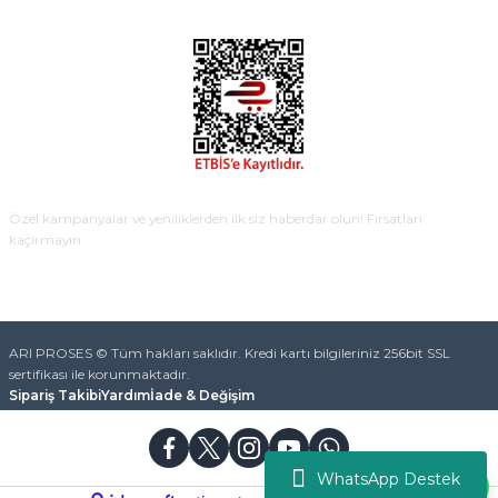
E-BÜLTEN
Özel kampanyalar ve yeniliklerden ilk siz haberdar olun! Fırsatları
kaçırmayın.
KAYDOL
ARI PROSES © Tüm hakları saklıdır. Kredi kartı bilgileriniz 256bit SSL
sertifikası ile korunmaktadır.
Sipariş Takibi
Yardım
İade & Değişim
WhatsApp Destek