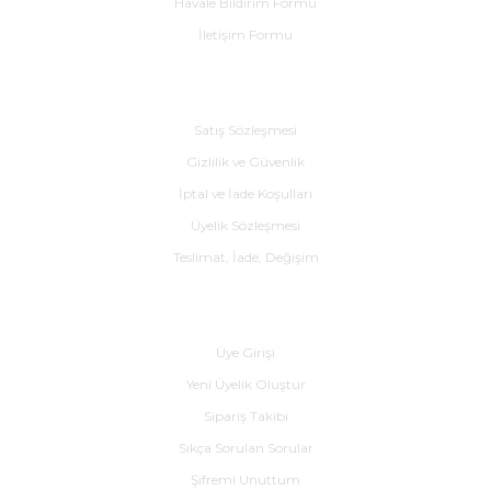
Havale Bildirim Formu
İletişim Formu
Alışveriş
Satış Sözleşmesi
Gizlilik ve Güvenlik
İptal ve İade Koşulları
Üyelik Sözleşmesi
Teslimat, İade, Değişim
Yardım
Üye Girişi
Yeni Üyelik Oluştur
Sipariş Takibi
Sıkça Sorulan Sorular
Şifremi Unuttum