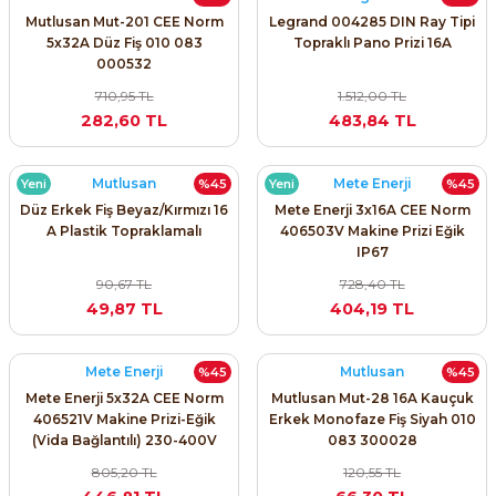
Mutlusan Mut-201 CEE Norm
Legrand 004285 DIN Ray Tipi
ri ve Transmitterleri
ACS580
SIMATIC Endüstriyel Panel PC'ler
5x32A Düz Fiş 010 083
Topraklı Pano Prizi 16A
Sinamics S120 Modüler Sürücü Sistemi
000532
ACS880
SIMATIC ET200 Dağıtılmış Giriş-Çkış
710,95 TL
1.512,00 TL
e Ölçüm Cihazları
Sinamics S210 Servo Sürücü Sistemi
282,60 TL
483,84 TL
 Seviye
SIMATIC ET200SP Open Controller
ji Sayaçları
Sinamics V20 Hız Kontrol Cihazları
Mutlusan
Mete Enerji
Yeni
%45
Yeni
%45
ye
SIMATIC ExProof Panel PC'ler ve Thin C
ve Prizler
Sinamics V90 Servo Sürücü Sistemi
Düz Erkek Fiş Beyaz/Kırmızı 16
Mete Enerji 3x16A CEE Norm
A Plastik Topraklamalı
406503V Makine Prizi Eğik
SIMATIC HMI Operatör Paneller
IP67
eri
90,67 TL
728,40 TL
SIMATIC S7-1200
49,87 TL
404,19 TL
 (Power Supply)
SIMATIC S7-1500
Mete Enerji
Mutlusan
%45
%45
Mete Enerji 5x32A CEE Norm
Mutlusan Mut-28 16A Kauçuk
SIMATIC S7-300
406521V Makine Prizi-Eğik
Erkek Monofaze Fiş Siyah 010
 Taşıma Sistemleri - Spiral , Boru ,
(Vida Bağlantılı) 230-400V
083 300028
SIMATIC S7-400
805,20 TL
120,55 TL
ma Rölesi, Cihazları ve Anahtarları