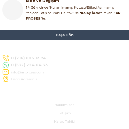
İade ve Değişim
14 Gün
İçinde “Kullanılmamış, Kutusu/Etiketi Açılmamış,
Yeniden Satışına Mani Hal Yok” ise
"Kolay İade"
imkanı :
ARI
PROSES
'te.
Başa Dön
0 (216) 606 12 74
0 (532) 224 04 33
info@ariproses.com
Depo Adresimiz
Hakkımızda
Hakkımızda
İletişim
Kargo Takibi