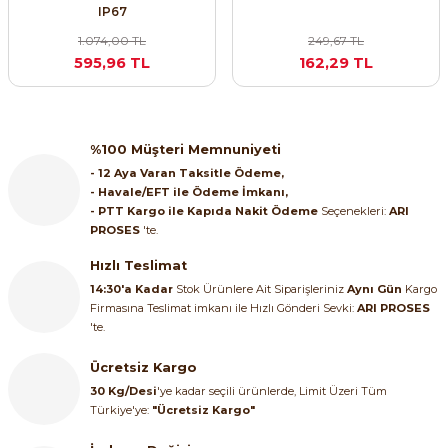
IP67
1.074,00 TL
249,67 TL
595,96 TL
162,29 TL
e Pako Şalterler
%100 Müşteri Memnuniyeti
- 12 Aya Varan Taksitle Ödeme,
- Havale/EFT ile Ödeme İmkanı,
- PTT Kargo ile Kapıda Nakit Ödeme
Seçenekleri:
ARI
PROSES
'te.
Hızlı Teslimat
14:30'a Kadar
Stok Ürünlere Ait Siparişleriniz
Aynı Gün
Kargo
Firmasına Teslimat imkanı ile Hızlı Gönderi Sevki:
ARI PROSES
'te.
Ücretsiz Kargo
30 Kg/Desi
'ye kadar seçili ürünlerde, Limit Üzeri Tüm
Türkiye'ye:
"Ücretsiz Kargo"