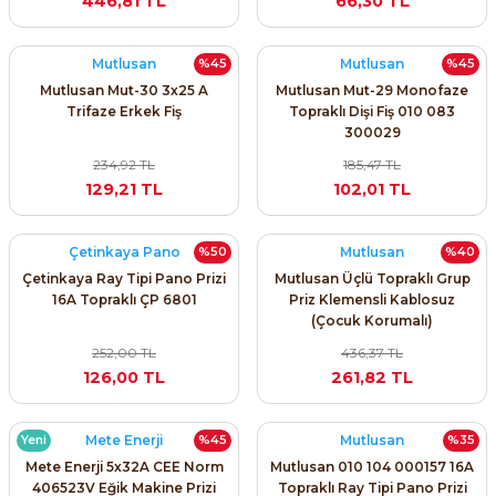
446,81 TL
66,30 TL
SIMATIC SAFETY
Kaynakları - UPS
Mutlusan
Mutlusan
%45
%45
SIMATIC TIA PORTAL HMI Yazılımları
Mutlusan Mut-30 3x25 A
Mutlusan Mut-29 Monofaze
re Kesiciler
Trifaze Erkek Fiş
Topraklı Dişi Fiş 010 083
SIMATIC Yazılım Paketleri
300029
234,92 TL
185,47 TL
SIMOTION Hareket Kontrol Üniteleri
129,21 TL
102,01 TL
alterleri
SIRIUS SAFETY
Çetinkaya Pano
Mutlusan
%50
%40
er Şalterleri
Çetinkaya Ray Tipi Pano Prizi
Mutlusan Üçlü Topraklı Grup
WinCC Unified Runtime Yazılımları
16A Topraklı ÇP 6801
Priz Klemensli Kablosuz
(Çocuk Korumalı)
252,00 TL
436,37 TL
126,00 TL
261,82 TL
ler
ı
Mete Enerji
Mutlusan
Yeni
%45
%35
Mete Enerji 5x32A CEE Norm
Mutlusan 010 104 000157 16A
406523V Eğik Makine Prizi
Topraklı Ray Tipi Pano Prizi
umuşak Yol Vericiler