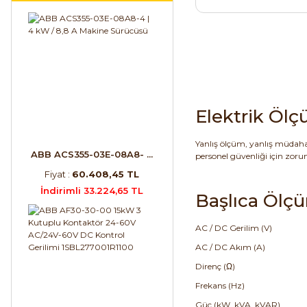
Elektrik Öl
Yanlış ölçüm, yanlış müdaha
ABB ACS355-03E-08A8- ...
personel güvenliği için zoru
Fiyat :
60.408,45 TL
İndirimli 33.224,65 TL
Başlıca Ölç
AC / DC Gerilim (V)
AC / DC Akım (A)
Direnç (Ω)
Frekans (Hz)
Güç (kW, kVA, kVAR)