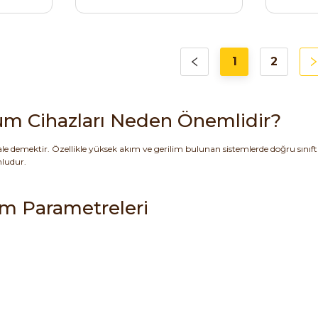
1
2
çüm Cihazları Neden Önemlidir?
le demektir. Özellikle yüksek akım ve gerilim bulunan sistemlerde doğru sı
nludur.
üm Parametreleri