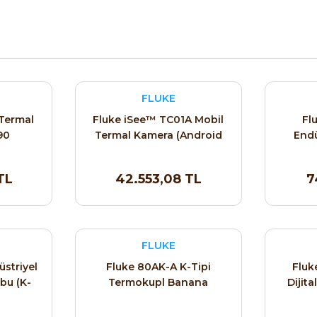
FLUKE
Termal
Fluke iSee™ TC01A Mobil
Fl
90
Termal Kamera (Android
Endü
USB-C)
Ko
TL
42.553,08 TL
7
FLUKE
striyel
Fluke 80AK-A K-Tipi
Fluk
bu (K-
Termokupl Banana
Dijit
Adaptörü