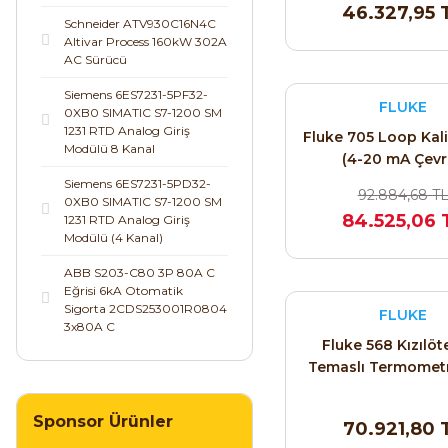
46.327,95 
Schneider ATV930C16N4C
Altivar Process 160kW 302A
AC Sürücü
Siemens 6ES7231-5PF32-
FLUKE
0XB0 SIMATIC S7-1200 SM
1231 RTD Analog Giriş
Fluke 705 Loop Kal
Modülü 8 Kanal
(4-20 mA Çev
Kalibratörü)
Siemens 6ES7231-5PD32-
92.884,68 T
0XB0 SIMATIC S7-1200 SM
84.525,06 
1231 RTD Analog Giriş
Modülü (4 Kanal)
ABB S203-C80 3P 80A C
Eğrisi 6kA Otomatik
Sigorta 2CDS253001R0804
FLUKE
3x80A C
Fluke 568 Kızılöt
Temaslı Termometr
K-Tipi)
Sponsor Ürünler
70.921,80 