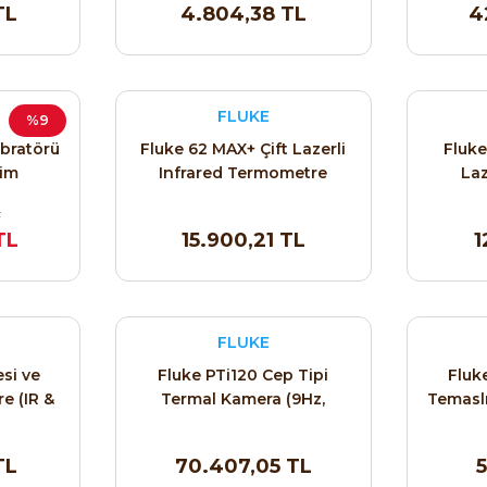
TL
4.804,38 TL
4
FLUKE
%9
ibratörü
Fluke 62 MAX+ Çift Lazerli
Fluke
rim
Infrared Termometre
La
L
TL
15.900,21 TL
1
FLUKE
esi ve
Fluke PTi120 Cep Tipi
Fluke
e (IR &
Termal Kamera (9Hz,
Temaslı
400°C)
TL
70.407,05 TL
5