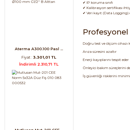
✔ IP koruma sınıfı
✔ Kalibrasyon sertifikası ihti
✔ Veri kayıt (Data Logging) ö
Profesyonel 
Doğru test ve ölçüm cihazı 
Aterma A300.100 Pasl ...
Arıza süresini azaltır
Fiyat :
3.301,01 TL
Enerji kayıplarını tespit eder
İndirimli 2.310,71 TL
Önleyici bakım süreçlerini de
İş güvenliği risklerini minim
Mutlusan Mut-201 CEE ...