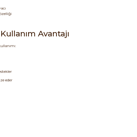
yacı
zelliği
Kullanım Avantajı
kullanımı:
stekler
ize eder