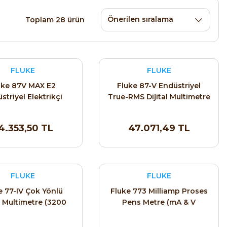
Toplam 28 ürün
FLUKE
FLUKE
uke 87V MAX E2
Fluke 87-V Endüstriyel
striyel Elektrikçi
True-RMS Dijital Multimetre
mbo Seti (IP67)
4.353,50 TL
47.071,49 TL
FLUKE
FLUKE
e 77-IV Çok Yönlü
Fluke 773 Milliamp Proses
al Multimetre (3200
Pens Metre (mA & V
Sayım)
Kaynak/Ölçüm)