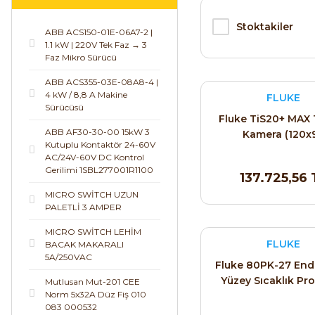
Stoktakiler
ABB ACS150-01E-06A7-2 |
1.1 kW | 220V Tek Faz → 3
Faz Mikro Sürücü
ABB ACS355-03E-08A8-4 |
4 kW / 8,8 A Makine
FLUKE
Sürücüsü
Fluke TiS20+ MAX 
ABB AF30-30-00 15kW 3
Kamera (120x
Kutuplu Kontaktör 24-60V
Çözünürlük)
AC/24V-60V DC Kontrol
Gerilimi 1SBL277001R1100
137.725,56 
MICRO SWİTCH UZUN
PALETLİ 3 AMPER
MICRO SWİTCH LEHİM
FLUKE
BACAK MAKARALI
5A/250VAC
Fluke 80PK-27 Endü
Yüzey Sıcaklık Pro
Mutlusan Mut-201 CEE
Norm 5x32A Düz Fiş 010
Tipi)
083 000532