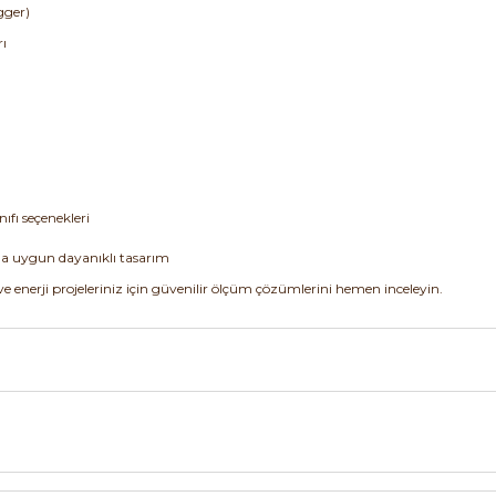
gger)
ı
ıfı seçenekleri
na uygun dayanıklı tasarım
 enerji projeleriniz için güvenilir ölçüm çözümlerini hemen inceleyin.