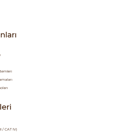
nları
ı
stemleri
lamaları
ları
leri
I / CAT IV)