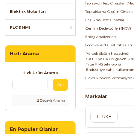
İzolasyon Test Cihazları (Me
Topraklama Ölçüm Cihazlar
Elektrik Motorları
Faz Sırası Test Cihazları
PLC & HMI
Gerilim Dedektörleri (NCV)
Enerji Analizörleri
Loop ve RCD Test Cihazları
Hızlı Arama
Yüksek ölçüm hassasiyeti
CAT III ve CAT IV güvenlik sın
True RMS teknolojisi
Endüstriyel saha kullanımı
Hızlı Ürün Arama
Elektrik bakım, otomasyon ve
Ara
Markalar
Detaylı Arama
FLUKE
En Populer Olanlar