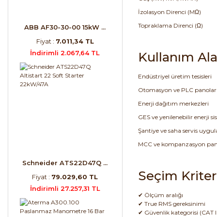
İzolasyon Direnci (MΩ)
Topraklama Direnci (Ω)
ABB AF30-30-00 15kW ...
Fiyat :
7.011,34 TL
İndirimli 2.067,64 TL
Kullanım Ala
Endüstriyel üretim tesisleri
Otomasyon ve PLC panolar
Enerji dağıtım merkezleri
GES ve yenilenebilir enerji si
Şantiye ve saha servis uygu
MCC ve kompanzasyon pano
Schneider ATS22D47Q ...
Seçim Kriter
Fiyat :
79.029,60 TL
İndirimli 27.257,31 TL
✔ Ölçüm aralığı
✔ True RMS gereksinimi
✔ Güvenlik kategorisi (CAT II