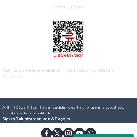
Şifremi Unuttum
E-BÜLTEN
Özel kampanyalar ve yeniliklerden ilk siz haberdar olun! Fırsatları
kaçırmayın.
KAYDOL
ARI PROSES © Tüm hakları saklıdır. Kredi kartı bilgileriniz 256bit SSL
sertifikası ile korunmaktadır.
Sipariş Takibi
Yardım
İade & Değişim