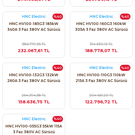
SIMATIC SAFETY
Kaynakları - UPS
HNC Electric
HNC Electric
%40
%40
SIMATIC TIA PORTAL HMI Yazılımları
HNC HV100-185G3 185kW
HNC HV100-160G3 160kW
re Kesiciler
340A 3 Faz 380V AC Sürücü
305A 3 Faz 380V AC Sürücü
SIMATIC Yazılım Paketleri
386.779,35 TL
314.630,12 TL
SIMOTION Hareket Kontrol Üniteleri
232.067,61 TL
188.778,07 TL
alterleri
SIRIUS SAFETY
HNC Electric
HNC Electric
%40
%40
er Şalterleri
HNC HV100-132G3 132kW
HNC HV100-110G3 110kW
WinCC Unified Runtime Yazılımları
260A 3 Faz 380V AC Sürücü
215A 3 Faz 380V AC Sürücü
264.394,58 TL
204.661,20 TL
158.636,75 TL
122.796,72 TL
ler
ı
HNC Electric
%40
HNC HV100-055G3 55kW 115A
3 Faz 380V AC Sürücü
umuşak Yol Vericiler