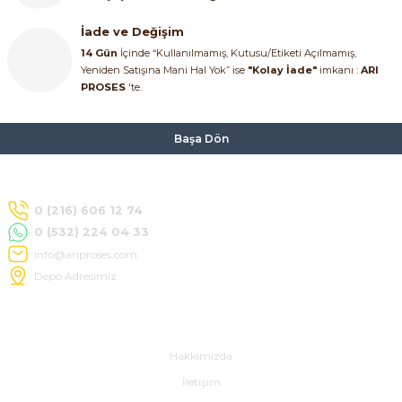
İade ve Değişim
14 Gün
İçinde “Kullanılmamış, Kutusu/Etiketi Açılmamış,
Yeniden Satışına Mani Hal Yok” ise
"Kolay İade"
imkanı :
ARI
PROSES
'te.
Başa Dön
0 (216) 606 12 74
0 (532) 224 04 33
info@ariproses.com
Depo Adresimiz
Hakkımızda
Hakkımızda
İletişim