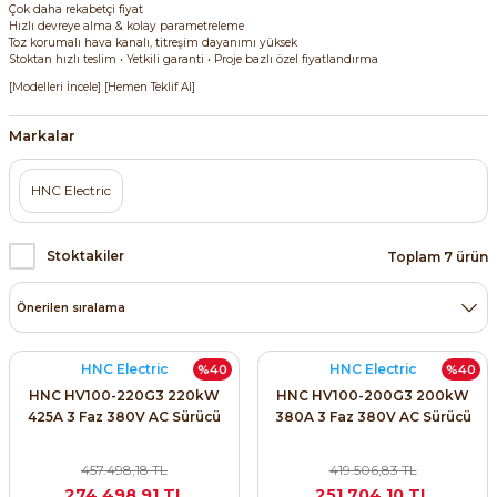
Çok daha rekabetçi fiyat
ri ve Transmitterleri
ACS580
SIMATIC Endüstriyel Panel PC'ler
Hızlı devreye alma & kolay parametreleme
Sinamics S120 Modüler Sürücü Sistemi
Toz korumalı hava kanalı, titreşim dayanımı yüksek
Stoktan hızlı teslim • Yetkili garanti • Proje bazlı özel fiyatlandırma
ACS880
SIMATIC ET200 Dağıtılmış Giriş-Çkış
[Modelleri İncele] [Hemen Teklif Al]
e Ölçüm Cihazları
Sinamics S210 Servo Sürücü Sistemi
 Seviye
SIMATIC ET200SP Open Controller
Markalar
ji Sayaçları
Sinamics V20 Hız Kontrol Cihazları
ye
SIMATIC ExProof Panel PC'ler ve Thin C
HNC Electric
ve Prizler
Sinamics V90 Servo Sürücü Sistemi
SIMATIC HMI Operatör Paneller
Stoktakiler
Toplam 7 ürün
eri
SIMATIC S7-1200
 (Power Supply)
SIMATIC S7-1500
HNC Electric
HNC Electric
%40
%40
HNC HV100-220G3 220kW
HNC HV100-200G3 200kW
SIMATIC S7-300
425A 3 Faz 380V AC Sürücü
380A 3 Faz 380V AC Sürücü
 Taşıma Sistemleri - Spiral , Boru ,
SIMATIC S7-400
457.498,18 TL
419.506,83 TL
274.498,91 TL
251.704,10 TL
ma Rölesi, Cihazları ve Anahtarları