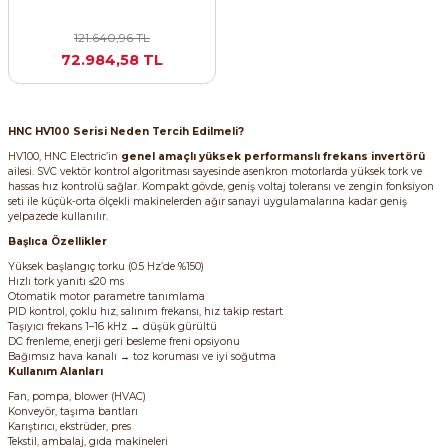
121.640,96 TL
72.984,58 TL
HNC HV100 Serisi Neden Tercih Edilmeli?
e Pako Şalterler
HV100, HNC Electric’in
genel amaçlı yüksek performanslı frekans invertörü
ailesi. SVC vektör kontrol algoritması sayesinde asenkron motorlarda yüksek tork ve
hassas hız kontrolü sağlar. Kompakt gövde, geniş voltaj toleransı ve zengin fonksiyon
seti ile küçük-orta ölçekli makinelerden ağır sanayi uygulamalarına kadar geniş
yelpazede kullanılır.
Başlıca Özellikler
Yüksek başlangıç torku (0.5 Hz’de %150)
Hızlı tork yanıtı ≤20 ms
Otomatik motor parametre tanımlama
PID kontrol, çoklu hız, salınım frekansı, hız takip restart
Taşıyıcı frekans 1–16 kHz → düşük gürültü
DC frenleme, enerji geri besleme freni opsiyonu
Bağımsız hava kanalı → toz koruması ve iyi soğutma
Kullanım Alanları
Fan, pompa, blower (HVAC)
Konveyör, taşıma bantları
Karıştırıcı, ekstrüder, pres
Tekstil, ambalaj, gıda makineleri