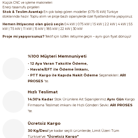
Küçük CNC ve işleme makineleri
Enerji tasarrufu projeleri
Stok & Teslim Avantajı
En çok talep gören modeller (0.75–15 kW) Türkiye
stoklarında hazır. Toplu alım ve proje bazlı siparişlerde özel fiyatlandırma yapıyoruz.
Hemen ihtiyacınız olan gücü seçin
0.4 kW | 0.75 kW | 1.5 kW | 2.2 kW | 4 kW | 5.5
kW | 7.5 kW | 11 kW | 15 kW | 18.5 kW | 22 kW | 30 kW
Proje mi yapıyorsunuz?
Teklif için lütfen iletişime geçin – aynı gün fiyat dönüşü!
%100 Müşteri Memnuniyeti
- 12 Aya Varan Taksitle Ödeme,
- Havale/EFT ile Ödeme İmkanı,
- PTT Kargo ile Kapıda Nakit Ödeme
Seçenekleri:
ARI
PROSES
'te.
Hızlı Teslimat
14:30'a Kadar
Stok Ürünlere Ait Siparişleriniz
Aynı Gün
Kargo
Firmasına Teslimat imkanı ile Hızlı Gönderi Sevki:
ARI PROSES
'te.
Ücretsiz Kargo
30 Kg/Desi
'ye kadar seçili ürünlerde, Limit Üzeri Tüm
Türkiye'ye:
"Ücretsiz Kargo"