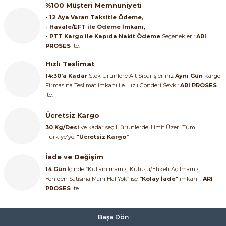
%100 Müşteri Memnuniyeti
ri ve Transmitterleri
ACS580
SIMATIC Endüstriyel Panel PC'ler
- 12 Aya Varan Taksitle Ödeme,
Sinamics S120 Modüler Sürücü Sistemi
- Havale/EFT ile Ödeme İmkanı,
- PTT Kargo ile Kapıda Nakit Ödeme
Seçenekleri:
ARI
ACS880
SIMATIC ET200 Dağıtılmış Giriş-Çkış
e Ölçüm Cihazları
Sinamics S210 Servo Sürücü Sistemi
PROSES
'te.
 Seviye
SIMATIC ET200SP Open Controller
Hızlı Teslimat
ji Sayaçları
Sinamics V20 Hız Kontrol Cihazları
14:30'a Kadar
Stok Ürünlere Ait Siparişleriniz
Aynı Gün
Kargo
Firmasına Teslimat imkanı ile Hızlı Gönderi Sevki:
ARI PROSES
ye
SIMATIC ExProof Panel PC'ler ve Thin C
ve Prizler
Sinamics V90 Servo Sürücü Sistemi
'te.
SIMATIC HMI Operatör Paneller
Ücretsiz Kargo
eri
30 Kg/Desi
'ye kadar seçili ürünlerde, Limit Üzeri Tüm
SIMATIC S7-1200
Türkiye'ye:
"Ücretsiz Kargo"
 (Power Supply)
İade ve Değişim
SIMATIC S7-1500
14 Gün
İçinde “Kullanılmamış, Kutusu/Etiketi Açılmamış,
Yeniden Satışına Mani Hal Yok” ise
"Kolay İade"
imkanı :
ARI
SIMATIC S7-300
PROSES
'te.
 Taşıma Sistemleri - Spiral , Boru ,
SIMATIC S7-400
Başa Dön
ma Rölesi, Cihazları ve Anahtarları