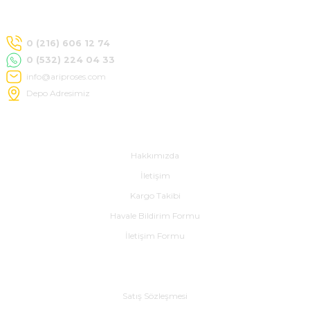
SIMATIC SAFETY
Kaynakları - UPS
0 (216) 606 12 74
SIMATIC TIA PORTAL HMI Yazılımları
0 (532) 224 04 33
re Kesiciler
info@ariproses.com
SIMATIC Yazılım Paketleri
Depo Adresimiz
SIMOTION Hareket Kontrol Üniteleri
Hakkımızda
alterleri
SIRIUS SAFETY
Hakkımızda
er Şalterleri
İletişim
WinCC Unified Runtime Yazılımları
Kargo Takibi
Havale Bildirim Formu
İletişim Formu
ler
ı
Alışveriş
Satış Sözleşmesi
umuşak Yol Vericiler