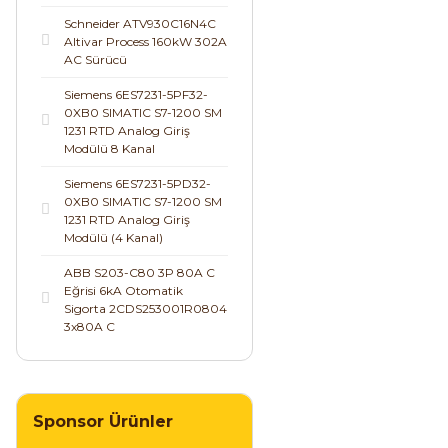
Schneider ATV930C16N4C
Altivar Process 160kW 302A
AC Sürücü
Siemens 6ES7231-5PF32-
0XB0 SIMATIC S7-1200 SM
1231 RTD Analog Giriş
Modülü 8 Kanal
Siemens 6ES7231-5PD32-
0XB0 SIMATIC S7-1200 SM
1231 RTD Analog Giriş
Modülü (4 Kanal)
ABB S203-C80 3P 80A C
Eğrisi 6kA Otomatik
Sigorta 2CDS253001R0804
3x80A C
Sponsor Ürünler