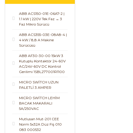
ABB ACS150-01E-06A7-2 |
1.1 kW | 220V Tek Faz → 3
Faz Mikro Sürücü
ABB ACS355-03E-08A8-4 |
4 kW / 8,8 A Makine
Sürücüsü
ABB AF30-30-00 15kW 3
Kutuplu Kontaktör 24-60V
AC/24V-60V DC Kontrol
Gerilimi 1SBL277001R1100
MICRO SWİTCH UZUN
PALETLİ 3 AMPER
MICRO SWİTCH LEHİM
BACAK MAKARALI
5A/250VAC
Mutlusan Mut-201 CEE
Norm 5x32A Düz Fiş 010
083 000532