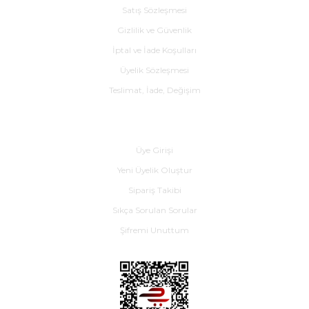
Satış Sözleşmesi
Gizlilik ve Güvenlik
İptal ve İade Koşulları
Üyelik Sözleşmesi
Teslimat, İade, Değişim
Yardım
Üye Girişi
Yeni Üyelik Oluştur
Sipariş Takibi
Sıkça Sorulan Sorular
Şifremi Unuttum