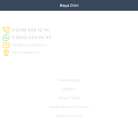
Başa Dön
0 (216) 606 12 74
0 (532) 224 04 33
info@ariproses.com
Depo Adresimiz
Hakkımızda
Hakkımızda
İletişim
Kargo Takibi
Havale Bildirim Formu
İletişim Formu
Alışveriş