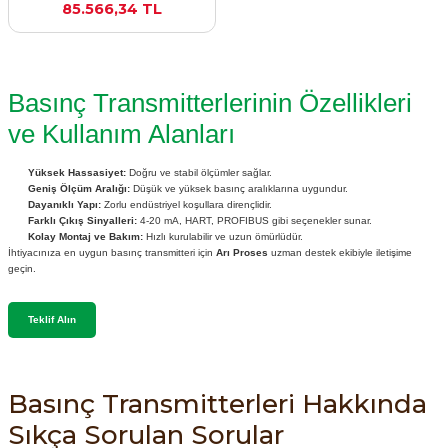
85.566,34 TL
SIMATIC SAFETY
Kaynakları - UPS
SIMATIC TIA PORTAL HMI Yazılımları
Basınç Transmitterlerinin Özellikleri
re Kesiciler
SIMATIC Yazılım Paketleri
ve Kullanım Alanları
SIMOTION Hareket Kontrol Üniteleri
Yüksek Hassasiyet:
Doğru ve stabil ölçümler sağlar.
Geniş Ölçüm Aralığı:
Düşük ve yüksek basınç aralıklarına uygundur.
alterleri
Dayanıklı Yapı:
Zorlu endüstriyel koşullara dirençlidir.
SIRIUS SAFETY
Farklı Çıkış Sinyalleri:
4-20 mA, HART, PROFIBUS gibi seçenekler sunar.
Kolay Montaj ve Bakım:
Hızlı kurulabilir ve uzun ömürlüdür.
er Şalterleri
İhtiyacınıza en uygun basınç transmitteri için
Arı Proses
uzman destek ekibiyle iletişime
WinCC Unified Runtime Yazılımları
geçin.
Teklif Alın
ler
ı
Basınç Transmitterleri Hakkında
Sıkça Sorulan Sorular
umuşak Yol Vericiler