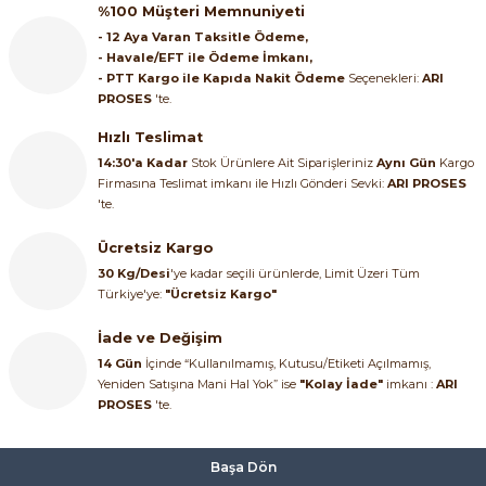
%100 Müşteri Memnuniyeti
ri ve Transmitterleri
ACS580
SIMATIC Endüstriyel Panel PC'ler
- 12 Aya Varan Taksitle Ödeme,
Sinamics S120 Modüler Sürücü Sistemi
- Havale/EFT ile Ödeme İmkanı,
- PTT Kargo ile Kapıda Nakit Ödeme
Seçenekleri:
ARI
ACS880
SIMATIC ET200 Dağıtılmış Giriş-Çkış
e Ölçüm Cihazları
Sinamics S210 Servo Sürücü Sistemi
PROSES
'te.
 Seviye
SIMATIC ET200SP Open Controller
Hızlı Teslimat
ji Sayaçları
Sinamics V20 Hız Kontrol Cihazları
14:30'a Kadar
Stok Ürünlere Ait Siparişleriniz
Aynı Gün
Kargo
Firmasına Teslimat imkanı ile Hızlı Gönderi Sevki:
ARI PROSES
ye
SIMATIC ExProof Panel PC'ler ve Thin C
ve Prizler
Sinamics V90 Servo Sürücü Sistemi
'te.
SIMATIC HMI Operatör Paneller
Ücretsiz Kargo
eri
30 Kg/Desi
'ye kadar seçili ürünlerde, Limit Üzeri Tüm
SIMATIC S7-1200
Türkiye'ye:
"Ücretsiz Kargo"
 (Power Supply)
İade ve Değişim
SIMATIC S7-1500
14 Gün
İçinde “Kullanılmamış, Kutusu/Etiketi Açılmamış,
Yeniden Satışına Mani Hal Yok” ise
"Kolay İade"
imkanı :
ARI
SIMATIC S7-300
PROSES
'te.
 Taşıma Sistemleri - Spiral , Boru ,
SIMATIC S7-400
Başa Dön
ma Rölesi, Cihazları ve Anahtarları