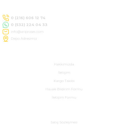
SIMATIC SAFETY
Kaynakları - UPS
0 (216) 606 12 74
SIMATIC TIA PORTAL HMI Yazılımları
0 (532) 224 04 33
re Kesiciler
info@ariproses.com
SIMATIC Yazılım Paketleri
Depo Adresimiz
SIMOTION Hareket Kontrol Üniteleri
Hakkımızda
alterleri
SIRIUS SAFETY
Hakkımızda
er Şalterleri
İletişim
WinCC Unified Runtime Yazılımları
Kargo Takibi
Havale Bildirim Formu
İletişim Formu
ler
ı
Alışveriş
Satış Sözleşmesi
umuşak Yol Vericiler