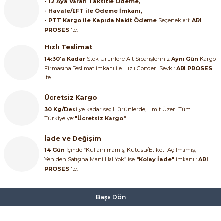
- 12 Aya Varan Taksitle Ödeme,
- Havale/EFT ile Ödeme İmkanı,
- PTT Kargo ile Kapıda Nakit Ödeme
Seçenekleri:
ARI
PROSES
'te.
Hızlı Teslimat
14:30'a Kadar
Stok Ürünlere Ait Siparişleriniz
Aynı Gün
Kargo
Firmasına Teslimat imkanı ile Hızlı Gönderi Sevki:
ARI PROSES
e Pako Şalterler
'te.
Ücretsiz Kargo
30 Kg/Desi
'ye kadar seçili ürünlerde, Limit Üzeri Tüm
Türkiye'ye:
"Ücretsiz Kargo"
İade ve Değişim
14 Gün
İçinde “Kullanılmamış, Kutusu/Etiketi Açılmamış,
Yeniden Satışına Mani Hal Yok” ise
"Kolay İade"
imkanı :
ARI
PROSES
'te.
Başa Dön