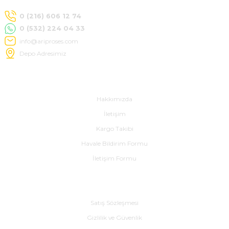
0 (216) 606 12 74
0 (532) 224 04 33
info@ariproses.com
Depo Adresimiz
Hakkımızda
Hakkımızda
İletişim
Kargo Takibi
Havale Bildirim Formu
İletişim Formu
Alışveriş
Satış Sözleşmesi
Gizlilik ve Güvenlik