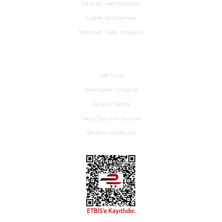
İptal ve İade Koşulları
Üyelik Sözleşmesi
Teslimat, İade, Değişim
Yardım
Üye Girişi
Yeni Üyelik Oluştur
Sipariş Takibi
Sıkça Sorulan Sorular
Şifremi Unuttum
E-BÜLTEN