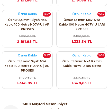
2.191,88 TL
2.191,88 TL
SIMATIC SAFETY
Kaynakları - UPS
Öznur Kablo
Öznur Kablo
%57
%57
SIMATIC TIA PORTAL HMI Yazılımları
Öznur 2,5 mm² Siyah NYA
Öznur 1,5 mm² Mavi NYA
re Kesiciler
Kablo 100 Metre H07V-U | ARI
Kablo 100 Metre H07V-U | ARI
SIMATIC Yazılım Paketleri
PROSES
PROSES
5.038,80 TL
3.100,80 TL
SIMOTION Hareket Kontrol Üniteleri
2.191,88 TL
1.333,34 TL
alterleri
SIRIUS SAFETY
Öznur Kablo
Öznur Kablo
%57
%57
er Şalterleri
Öznur 1,5 mm² Siyah NYA
Öznur 1.5mm² NYA Kırmızı
WinCC Unified Runtime Yazılımları
Kablo 100 Metre H07V-U | ARI
Kablo H07V-U 100 Metre
PROSES
3.100,80 TL
3.100,80 TL
1.348,85 TL
1.348,85 TL
ler
ı
%100 Müşteri Memnuniyeti
umuşak Yol Vericiler