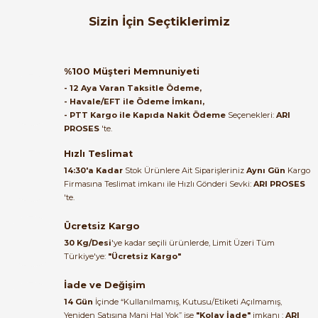
Orijinal kutusuyla ertesi gün
Sizin İçin Seçtiklerimiz
ulaştı elimize. Teşekkürler.
B... A... | 27/06/2026
Öznur Kablo
%57
Öznur 1,5 mm² Mavi NYA Kablo 100 Metre H07V-U | ARI PROSES
%100 Müşteri Memnuniyeti
Satıcı ilgili ve çok yardım severdi
- 12 Aya Varan Taksitle Ödeme,
bundan mehmet bey ilgi ve
- Havale/EFT ile Ödeme İmkanı,
alakası için teşekkür ederim
- PTT Kargo ile Kapıda Nakit Ödeme
Seçenekleri:
ARI
3.100,80 TL
PROSES
'te.
1.333,34 TL
muhammed demirci |
22/06/2026
Hızlı Teslimat
Öznur Kablo
%57
14:30'a Kadar
Stok Ürünlere Ait Siparişleriniz
Aynı Gün
Kargo
Öznur 2,5 mm² Siyah NYA Kablo 100 Metre H07V-U | ARI PROSES
Firmasına Teslimat imkanı ile Hızlı Gönderi Sevki:
ARI PROSES
Ürün elime eksiksiz ve hasarsız
'te.
ulaştı. Paketleme özenliydi,
alışveriş sürecinden memnun
Ücretsiz Kargo
5.038,80 TL
kaldım.
2.191,88 TL
30 Kg/Desi
'ye kadar seçili ürünlerde, Limit Üzeri Tüm
Kemal Toktaş | 20/06/2026
Türkiye'ye:
"Ücretsiz Kargo"
Öznur Kablo
%57
İade ve Değişim
Öznur 2,5 mm² Mavi NYA Kablo 100 Metre H07V-U | ARI PROSES
Alışveriş süreci de hızlı ve
14 Gün
İçinde “Kullanılmamış, Kutusu/Etiketi Açılmamış,
problemsiz geçti.
Yeniden Satışına Mani Hal Yok” ise
"Kolay İade"
imkanı :
ARI