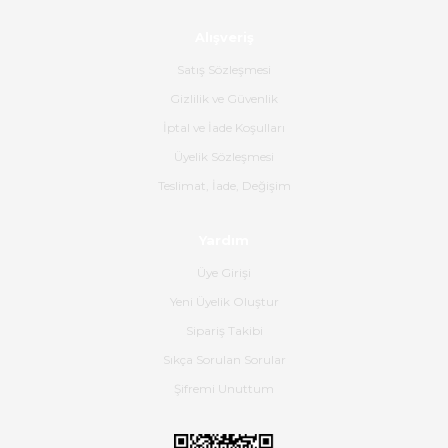
Ürünün kodu XDR-240e-24 yeni
ürün geliyor.
Alışveriş
B... K... | 16/06/2026
Satış Sözleşmesi
Gizlilik ve Güvenlik
Gerçekten harika ve etkileyici
İptal ve İade Koşulları
olmuş, tam istediğim gibi. Ayrıca
satış personeline de güzel ve
Üyelik Sözleşmesi
nazik ilgisi için teşekkür ederim.
Teslimat, İade, Değişim
Dima Kulalac | 18/05/2026
Yardım
Hızlı bir şekilde elimize ulaştı
Üye Girişi
güzel paketlenmişti
Yeni Üyelik Oluştur
B... K... | 16/05/2026
Sipariş Takibi
Sıkça Sorulan Sorular
Ürün iki gün içinde elime
ulaştı.Ürünün paketlenmesi
Şifremi Unuttum
gayet başarılı hasarsız bir şekilde
teslim aldım. Bu konudaki
hassasiyetleri ve Ürünün kalitesi