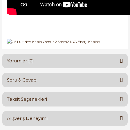
Yorumlar (0)
Soru & Cevap
Bu ürüne ilk yorumu siz yapın!
Taksit Seçenekleri
Yorum Yaz
Ürün hakkında henüz soru sorulmamış.
Alışveriş Deneyimi
Soru Sor