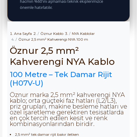
hacmin %60'ını aşmaması teknik ekiplerimizce
önemle hatırlatılır.
Ana Sayfa
Öznur Kablo
NYA Kablolar
Öznur 2,5 mm² Kahverengi NYA 100 m
Öznur 2,5 mm²
Kahverengi NYA Kablo
100 Metre – Tek Damar Rijit
(H07V-U)
Öznur marka 2,5 mm² kahverengi NYA
kablo; orta güçteki faz hatları (L2/L3),
priz grupları, makine besleme hatları ve
özel işaretleme gerektiren tesisatlarda
en çok tercih edilen kesit ve renk
kombinasyonlarından biridir.
2,5 mm² tek damar rijit bakır iletken