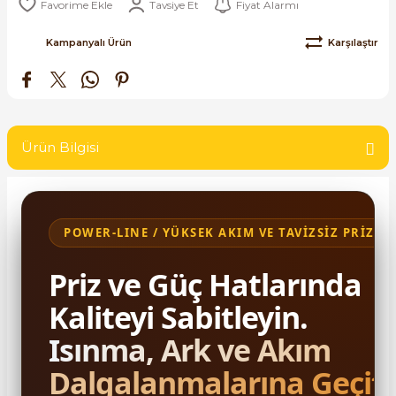
Tavsiye Et
Fiyat Alarmı
SIMATIC SAFETY
Kampanyalı Ürün
Karşılaştır
Kaynakları - UPS
SIMATIC TIA PORTAL HMI Yazılımları
re Kesiciler
SIMATIC Yazılım Paketleri
SIMOTION Hareket Kontrol Üniteleri
Ürün Bilgisi
alterleri
SIRIUS SAFETY
er Şalterleri
WinCC Unified Runtime Yazılımları
POWER-LINE / YÜKSEK AKIM VE TAVİZSİZ PRİZ AL
Priz ve Güç Hatlarında
ler
Kaliteyi Sabitleyin.
Isınma, Ark ve Akım
ı
Dalgalanmalarına Geçit
umuşak Yol Vericiler