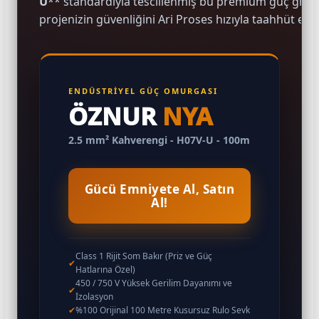
U
** standardıyla tescillenmiş bu premium güç grub
projenizin güvenliğini Ari Proses hızıyla taahhüt ede
ENDÜSTRİYEL GÜÇ OMURGASI
ÖZNUR
NYA
2.5 mm² Kahverengi - H07V-U - 100m
Gücü Emniyete Al, Satın
Al!
Class 1 Rijit Som Bakır (Priz ve Güç
✔
Hatlarına Özel)
450 / 750 V Yüksek Gerilim Dayanımı ve
✔
İzolasyon
✔
%100 Orijinal 100 Metre Kusursuz Rulo Sevk