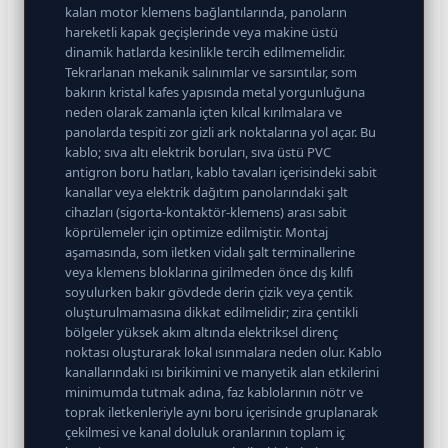
kalan motor klemens bağlantılarında, panoların
hareketli kapak geçişlerinde veya makine üstü
dinamik hatlarda kesinlikle tercih edilmemelidir.
Tekrarlanan mekanik salınımlar ve sarsıntılar, som
bakırın kristal kafes yapısında metal yorgunluğuna
neden olarak zamanla içten kılcal kırılmalara ve
panolarda tespiti zor gizli ark noktalarına yol açar. Bu
kablo; sıva altı elektrik boruları, sıva üstü PVC
antigron boru hatları, kablo tavaları içerisindeki sabit
kanallar veya elektrik dağıtım panolarındaki şalt
cihazları (sigorta-kontaktör-klemens) arası sabit
köprülemeler için optimize edilmiştir. Montaj
aşamasında, som iletken vidalı şalt terminallerine
veya klemens bloklarına girilmeden önce dış kılıfı
soyulurken bakır gövdede derin çizik veya çentik
oluşturulmamasına dikkat edilmelidir; zira çentikli
bölgeler yüksek akım altında elektriksel direnç
noktası oluşturarak lokal ısınmalara neden olur. Kablo
kanallarındaki ısı birikimini ve manyetik alan etkilerini
minimumda tutmak adına, faz kablolarının nötr ve
toprak iletkenleriyle aynı boru içerisinde gruplanarak
çekilmesi ve kanal doluluk oranlarının toplam iç