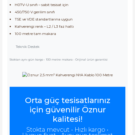
H07V-U sınıfı – sabit tesisat için
450/750 V gerilim sınıfı
TSE ve VDE standartlarına uygun
Kahverengi renk – L2 / L3 faz hattı
100 metre tam makara
Teknik Destek
Stoktan aynı gün kargo • 100 metre makara • Orijinal ürün garantisi
Orta güç tesisatlarınız
için güvenilir Öznur
kalitesi!
Stokta mevcut • Hızlı kargo •