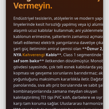
Vermeyin.
Endüstriyel tesislerin, atölyelerin ve modern yapıları
linyelerinde kesit hırsızlığı yapılmış veya içi alümin
alaşımlı ucuz kablolar kullanmak; ani yüklenmelerd
e Pako Şalterler
kablonun erimesine, şalterlerin zamansız açmasına 
telafi edilemez elektrik yangınlarına davetiye çıkarır.
şart güç iletiminin amiral gemisi olan **
Öznur 2,5 
NYA
Kahverengi
Kablo
**, Class 1 segmentinde **
saf som bakır
** iletkenden dövülmüştür. Monoblo
gövdesi sayesinde, çok telli esnek kablolarda yaşana
kopması ve gevşeme sorunlarını barındırmaz; akım
yoğunluğunu maksimum kararlılıkla iletir. Dağıtım
panolarında, sıva altı priz borularında ve sabit şalt
kombinasyonlarında zamana meydan okuyan
kalınlaştırılmış TI1 tipi PVC kılıfı, darbelere ve sıyrıl
karşı tam koruma sağlar. Uluslararası harmonize **