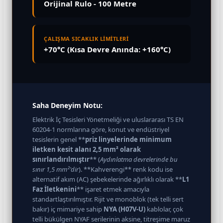
Orijinal Rulo - 100 Metre
ÇALIŞMA SICAKLIK LİMİTLERİ
+70°C (Kısa Devre Anında: +160°C)
Saha Deneyim Notu:
Elektrik İç Tesisleri Yönetmeliği ve uluslararası TS EN
60204-1 normlarına göre, konut ve endüstriyel
tesislerin genel **
priz linyelerinde minimum
iletken kesit alanı 2,5 mm² olarak
sınırlandırılmıştır
** (
Aydınlatma devrelerinde bu
sınır 1,5 mm²'dir
). **Kahverengi** renk kodu ise
alternatif akım (AC) şebekelerinde ağırlıklı olarak **
L1
Faz İletkenini
** işaret etmek amacıyla
standartlaştırılmıştır. Rijit ve monoblok (tek telli sert
bakır) iç mimariye sahip
NYA (H07V-U)
kablolar, çok
telli bükülgen NYAF serilerinin aksine, titreşime maruz