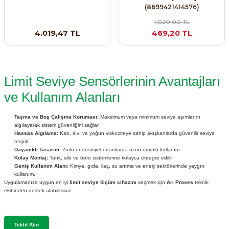
(8699421414576)
SIMATIC SAFETY
1.020,00 TL
Kaynakları - UPS
4.019,47 TL
469,20 TL
SIMATIC TIA PORTAL HMI Yazılımları
re Kesiciler
SIMATIC Yazılım Paketleri
Limit Seviye Sensörlerinin Avantajları
SIMOTION Hareket Kontrol Üniteleri
ve Kullanım Alanları
alterleri
SIRIUS SAFETY
Taşma ve Boş Çalışma Koruması:
Maksimum veya minimum seviye aşımlarını
er Şalterleri
algılayarak sistem güvenliğini sağlar.
WinCC Unified Runtime Yazılımları
Hassas Algılama:
Katı, sıvı ve yoğun viskoziteye sahip akışkanlarda güvenilir seviye
tespiti.
Dayanıklı Tasarım:
Zorlu endüstriyel ortamlarda uzun ömürlü kullanım.
Kolay Montaj:
Tank, silo ve boru sistemlerine kolayca entegre edilir.
Geniş Kullanım Alanı:
Kimya, gıda, ilaç, su arıtma ve enerji sektörlerinde yaygın
ler
kullanım.
Uygulamanıza uygun en iyi
limit seviye ölçüm cihazını
seçmek için
Arı Proses
teknik
ekibinden destek alabilirsiniz.
ı
umuşak Yol Vericiler
Teklif Alın