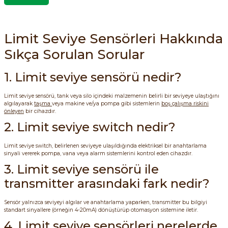
Limit Seviye Sensörleri Hakkında
Sıkça Sorulan Sorular
e Pako Şalterler
1. Limit seviye sensörü nedir?
Limit seviye sensörü, tank veya silo içindeki malzemenin belirli bir seviyeye ulaştığını
algılayarak
taşma
veya makine ve/ya pompa gibi sistemlerin
boş çalışma riskini
önleyen
bir cihazdır.
2. Limit seviye switch nedir?
Limit seviye switch, belirlenen seviyeye ulaşıldığında elektriksel bir anahtarlama
sinyali vererek pompa, vana veya alarm sistemlerini kontrol eden cihazdır.
3. Limit seviye sensörü ile
transmitter arasındaki fark nedir?
Sensör yalnızca seviyeyi algılar ve anahtarlama yaparken, transmitter bu bilgiyi
standart sinyallere (örneğin 4-20mA) dönüştürüp otomasyon sistemine iletir.
4. Limit seviye sensörleri nerelerde