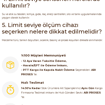
kullanılır?
Su ve atık su tesisleri, kimya, gıda, ilaç, enerji santralleri, silo ve tank uygulamalarında
yaygın olarak kullanılır.
5. Limit seviye ölçüm cihazı
seçerken nelere dikkat edilmelidir?
Malzeme türü, tankın boyutları, sıcaklık, basınç ve proses koşulları dikkate alınmalıdır.
%100 Müşteri Memnuniyeti
- 12 Aya Varan Taksitle Ödeme,
- Havale/EFT ile Ödeme İmkanı,
- PTT Kargo ile Kapıda Nakit Ödeme
Seçenekleri:
ARI
PROSES
'te.
Hızlı Teslimat
14:30'a Kadar
Stok Ürünlere Ait Siparişleriniz
Aynı Gün
Kargo
Firmasına Teslimat imkanı ile Hızlı Gönderi Sevki:
ARI PROSES
'te.