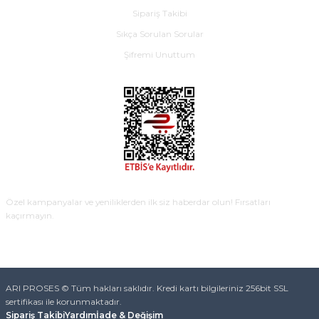
Sipariş Takibi
Sıkça Sorulan Sorular
Şifremi Unuttum
E-BÜLTEN
Özel kampanyalar ve yeniliklerden ilk siz haberdar olun! Fırsatları
kaçırmayın.
KAYDOL
ARI PROSES © Tüm hakları saklıdır. Kredi kartı bilgileriniz 256bit SSL
sertifikası ile korunmaktadır.
Sipariş Takibi
Yardım
İade & Değişim