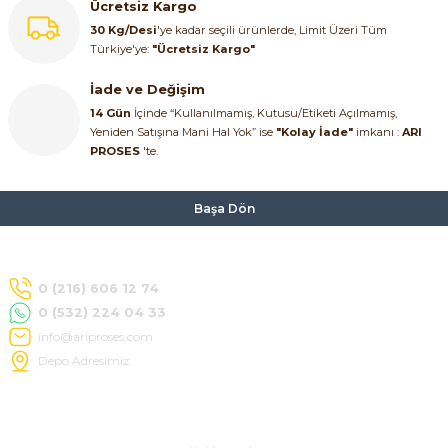
Ücretsiz Kargo
30 Kg/Desi
'ye kadar seçili ürünlerde, Limit Üzeri Tüm
Türkiye'ye:
"Ücretsiz Kargo"
İade ve Değişim
14 Gün
İçinde “Kullanılmamış, Kutusu/Etiketi Açılmamış,
Yeniden Satışına Mani Hal Yok” ise
"Kolay İade"
imkanı :
ARI
PROSES
'te.
Başa Dön
0 (216) 606 12 74
0 (532) 224 04 33
info@ariproses.com
Depo Adresimiz
Hakkımızda