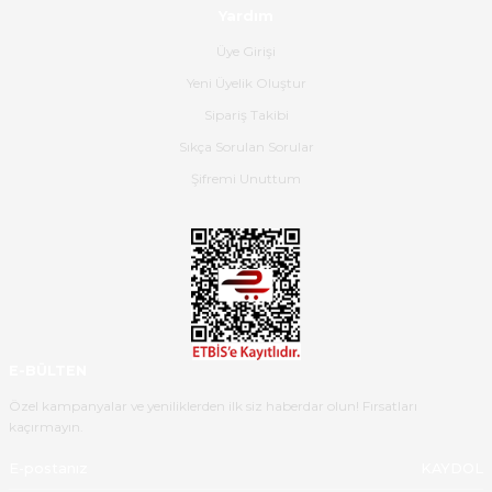
Yardım
nazik ilgisi için teşekkür ederim.
Üye Girişi
Dima Kulalac | 18/05/2026
Yeni Üyelik Oluştur
Hızlı bir şekilde elimize ulaştı
Sipariş Takibi
güzel paketlenmişti
Sıkça Sorulan Sorular
B... K... | 16/05/2026
Şifremi Unuttum
Ürün iki gün içinde elime
ulaştı.Ürünün paketlenmesi
gayet başarılı hasarsız bir şekilde
teslim aldım. Bu konudaki
hassasiyetleri ve Ürünün kalitesi
için teşekkür ederim
E-BÜLTEN
C... K... | 16/05/2026
Özel kampanyalar ve yeniliklerden ilk siz haberdar olun! Fırsatları
kaçırmayın.
Deneyimini Paylaş
Diğer yorumları göster
KAYDOL