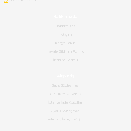
tavsiye ederim.
mehidin tahsin | 20/06/2026
Hakkımızda
Hakkımızda
Paketleme çok profesyonelce
İletişim
yapılmıştı ürün siparişinden
bana ulaşımına kadar ilgi ve
Kargo Takibi
alakaları üst düzeydi itina ile
tavsiye ederim
Havale Bildirim Formu
İletişim Formu
Ahmet Çağın | 20/06/2026
Alışveriş
Ürün sorunsuz ulaştı havalı
poşetlerle gönderim yapıyorlar.
Satış Sözleşmesi
Ürünün kodu XDR-240e-24 yeni
ürün geliyor.
Gizlilik ve Güvenlik
İptal ve İade Koşulları
B... K... | 16/06/2026
Üyelik Sözleşmesi
Gerçekten harika ve etkileyici
Teslimat, İade, Değişim
olmuş, tam istediğim gibi. Ayrıca
satış personeline de güzel ve