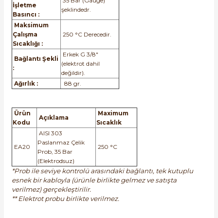
35 Bar (Gauge)
İşletme
şeklindedr.
Basıncı :
Maksimum
Çalışma
250 °C Derecedir.
Sıcaklığı :
Erkek G 3/8″
Bağlantı Şekli
(elektrot dahil
e Pako Şalterler
:
değildir).
Ağırlık :
88 gr.
Ürün
Maximum
Açıklama
Kodu
Sıcaklık
AISI 303
Paslanmaz Çelik
EA20
250 °C
Prob, 35 Bar
(Elektrodsuz)
*Prob ile seviye kontrolü arasındaki bağlantı, tek kutuplu
esnek bir kabloyla (ürünle birlikte gelmez ve satışta
verilmez) gerçekleştirilir.
** Elektrot probu birlikte verilmez.