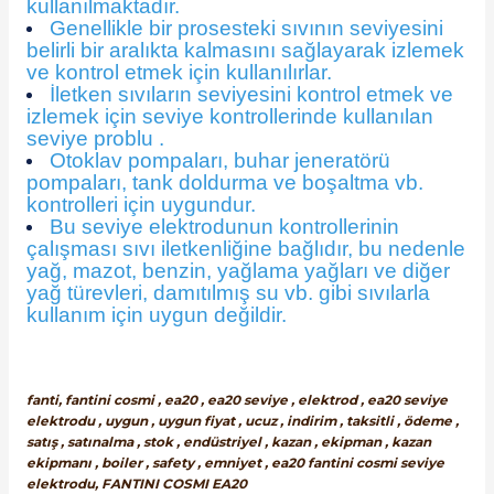
kullanılmaktadır.
Genellikle bir prosesteki sıvının seviyesini
belirli bir aralıkta kalmasını sağlayarak izlemek
ve kontrol etmek için kullanılırlar.
İletken sıvıların seviyesini kontrol etmek ve
izlemek için seviye kontrollerinde kullanılan
seviye problu .
Otoklav pompaları, buhar jeneratörü
pompaları, tank doldurma ve boşaltma vb.
kontrolleri için uygundur.
Bu seviye elektrodunun kontrollerinin
çalışması sıvı iletkenliğine bağlıdır, bu nedenle
yağ, mazot, benzin, yağlama yağları ve diğer
yağ türevleri, damıtılmış su vb. gibi sıvılarla
kullanım için uygun değildir.
fanti, fantini cosmi , ea20 , ea20 seviye , elektrod , ea20 seviye
elektrodu , uygun , uygun fiyat , ucuz , indirim , taksitli , ödeme ,
satış , satınalma , stok , endüstriyel , kazan , ekipman , kazan
ekipmanı , boiler , safety , emniyet , ea20 fantini cosmi seviye
elektrodu, FANTINI COSMI EA20