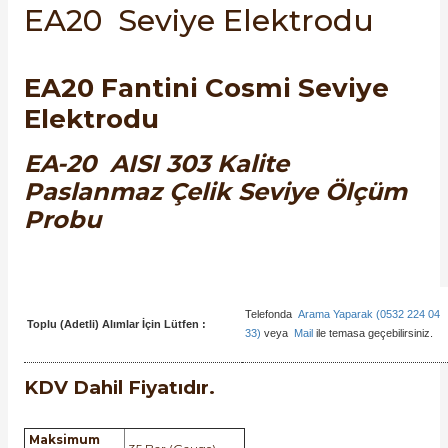
EA20 Seviye Elektrodu
SIMATIC SAFETY
Kaynakları - UPS
SIMATIC TIA PORTAL HMI Yazılımları
EA20 Fantini Cosmi Seviye
re Kesiciler
Elektrodu
SIMATIC Yazılım Paketleri
EA-20 AISI 303 Kalite
SIMOTION Hareket Kontrol Üniteleri
Paslanmaz Çelik Seviye Ölçüm
alterleri
SIRIUS SAFETY
Probu
er Şalterleri
WinCC Unified Runtime Yazılımları
Telefonda
Arama Yaparak (0532 224 04
Toplu (Adetli) Alımlar İçin Lütfen :
33)
veya
Mail
ile temasa geçebilirsiniz.
ler
KDV Dahil Fiyatıdır.
ı
Maksimum
umuşak Yol Vericiler