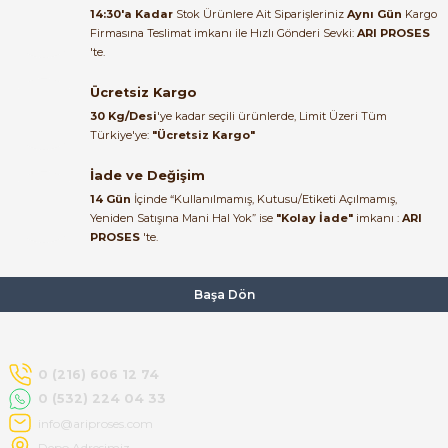
alakası için teşekkür ederim
14:30'a Kadar
Stok Ürünlere Ait Siparişleriniz
Aynı Gün
Kargo
Firmasına Teslimat imkanı ile Hızlı Gönderi Sevki:
ARI PROSES
muhammed demirci |
'te.
22/06/2026
Ücretsiz Kargo
Ürün elime eksiksiz ve hasarsız
30 Kg/Desi
'ye kadar seçili ürünlerde, Limit Üzeri Tüm
ulaştı. Paketleme özenliydi,
Türkiye'ye:
"Ücretsiz Kargo"
alışveriş sürecinden memnun
kaldım.
İade ve Değişim
14 Gün
İçinde “Kullanılmamış, Kutusu/Etiketi Açılmamış,
Kemal Toktaş | 20/06/2026
Yeniden Satışına Mani Hal Yok” ise
"Kolay İade"
imkanı :
ARI
PROSES
'te.
Alışveriş süreci de hızlı ve
problemsiz geçti.
Başa Dön
Kemal Toktaş | 20/06/2026
Havale ile odeme yaptim ve
0 (216) 606 12 74
tedirgindim ama saticinin
0 (532) 224 04 33
sonrasindaki iletisim ve
bilgilendirmesinden cok
info@ariproses.com
memnun kaldim. Kesinlikle
Depo Adresimiz