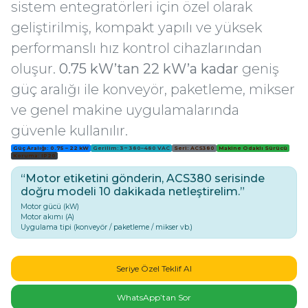
sistem entegratörleri için özel olarak
ri ve Transmitterleri
ACS580
SIMATIC Endüstriyel Panel PC'ler
geliştirilmiş, kompakt yapılı ve yüksek
Sinamics S120 Modüler Sürücü Sistemi
performanslı hız kontrol cihazlarından
ACS880
SIMATIC ET200 Dağıtılmış Giriş-Çkış
e Ölçüm Cihazları
Sinamics S210 Servo Sürücü Sistemi
oluşur.
0.75 kW’tan 22 kW’a kadar
geniş
 Seviye
SIMATIC ET200SP Open Controller
güç aralığı ile konveyör, paketleme, mikser
ji Sayaçları
Sinamics V20 Hız Kontrol Cihazları
ve genel makine uygulamalarında
ye
SIMATIC ExProof Panel PC'ler ve Thin C
güvenle kullanılır.
ve Prizler
Sinamics V90 Servo Sürücü Sistemi
Güç Aralığı: 0.75 – 22 kW
Gerilim: 3~ 380–480 VAC
Seri: ACS380
Makine Odaklı Sürücü
SIMATIC HMI Operatör Paneller
Koruma: IP20
eri
“Motor etiketini gönderin, ACS380 serisinde
SIMATIC S7-1200
doğru modeli 10 dakikada netleştirelim.”
 (Power Supply)
Motor gücü (kW)
Motor akımı (A)
SIMATIC S7-1500
Uygulama tipi (konveyör / paketleme / mikser vb.)
SIMATIC S7-300
 Taşıma Sistemleri - Spiral , Boru ,
Seriye Özel Teklif Al
SIMATIC S7-400
WhatsApp’tan Sor
ma Rölesi, Cihazları ve Anahtarları