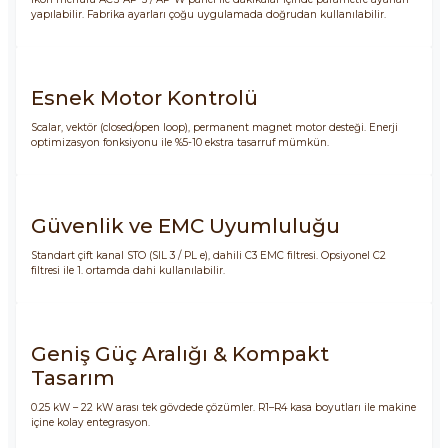
yapılabilir. Fabrika ayarları çoğu uygulamada doğrudan kullanılabilir.
Esnek Motor Kontrolü
Scalar, vektör (closed/open loop), permanent magnet motor desteği. Enerji
optimizasyon fonksiyonu ile %5-10 ekstra tasarruf mümkün.
Güvenlik ve EMC Uyumluluğu
Standart çift kanal STO (SIL 3 / PL e), dahili C3 EMC filtresi. Opsiyonel C2
filtresi ile 1. ortamda dahi kullanılabilir.
Geniş Güç Aralığı & Kompakt
Tasarım
0.25 kW – 22 kW arası tek gövdede çözümler. R1–R4 kasa boyutları ile makine
içine kolay entegrasyon.