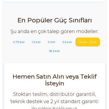
En Popüler Güç Sınıfları
Şu anda en çok talep gören modeller:
0.75 kW
1.5 kW
3 kW
5.5 kW
15 kW – 32 A
18.5 kW
Hemen Satın Alın veya Teklif
İsteyin
Stoktan teslim, distribütör garantili,
teknik destek ve 2 yıl standart garanti
ile sizleri bekliyoruz.