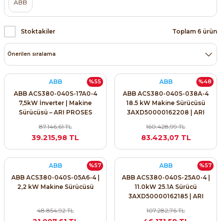
ABB
Stoktakiler
Toplam 6 ürün
ABB
ABB
%55
%48
ABB ACS380-040S-17A0-4
ABB ACS380-040S-038A-4
7,5kW İnverter | Makine
18.5 kW Makine Sürücüsü
Sürücüsü – ARI PROSES
3AXD50000162208 | ARI
PROSES
87.146,61 TL
160.428,99 TL
39.215,98 TL
83.423,07 TL
ABB
ABB
%57
%57
ABB ACS380-040S-05A6-4 |
ABB ACS380-040S-25A0-4 |
2,2 kW Makine Sürücüsü
11.0kW 25.1A Sürücü
3AXD50000162185 | ARI
PROSES
48.854,92 TL
107.282,76 TL