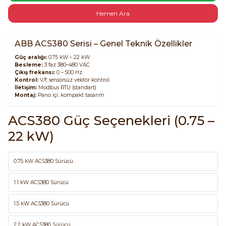
SIMATIC SAFETY
Hemen Ara
Kaynakları - UPS
SIMATIC TIA PORTAL HMI Yazılımları
ABB ACS380 Serisi – Genel Teknik Özellikler
re Kesiciler
SIMATIC Yazılım Paketleri
Güç aralığı:
0.75 kW – 22 kW
Besleme:
3 faz 380–480 VAC
Çıkış frekansı:
0 – 500 Hz
Kontrol:
V/f, sensörsüz vektör kontrol
SIMOTION Hareket Kontrol Üniteleri
İletişim:
Modbus RTU (standart)
Montaj:
Pano içi, kompakt tasarım
alterleri
SIRIUS SAFETY
ACS380 Güç Seçenekleri (0.75 –
er Şalterleri
22 kW)
WinCC Unified Runtime Yazılımları
0.75 kW ACS380 Sürücü
ler
1.1 kW ACS380 Sürücü
ı
1.5 kW ACS380 Sürücü
umuşak Yol Vericiler
2.2 kW ACS380 Sürücü