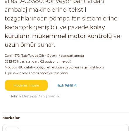
ailesi ACS380; konveyör bantlardan
ambalaj makinelerine, tekstil
tezgahlarından pompa-fan sistemlerine
kadar çok geniş bir yelpazede
kolay
kurulum
,
mükemmel motor kontrolü
ve
uzun ömür
sunar.
Dahili STO (Safe Torque Off) – Güvenlik standartlarında
C3 EMC filtresi standart (C2 opsiyonu mevcut)
Modbus RTU dahili – opsiyonel fieldbus adaptörleri ile genişletilebilir
15 yılı aşkın servis ömrü hedefiyle tasarlandı
Modelleri İncele
Hızlı Teklif Al
Teknik Destek & Danışmanlık
Markalar