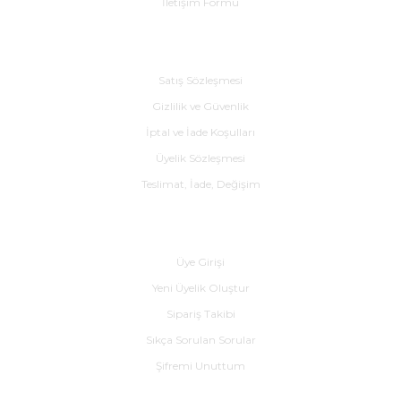
İletişim Formu
Alışveriş
Satış Sözleşmesi
Gizlilik ve Güvenlik
İptal ve İade Koşulları
Üyelik Sözleşmesi
Teslimat, İade, Değişim
Yardım
Üye Girişi
Yeni Üyelik Oluştur
Sipariş Takibi
Sıkça Sorulan Sorular
Şifremi Unuttum