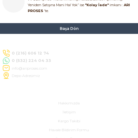
Yeniden Satışına Mani Hal Yok” ise
"Kolay İade"
imkanı :
ARI
PROSES
'te.
Başa Dön
0 (216) 606 12 74
0 (532) 224 04 33
info@ariproses.com
Depo Adresimiz
Hakkımızda
Hakkımızda
İletişim
Kargo Takibi
Havale Bildirim Formu