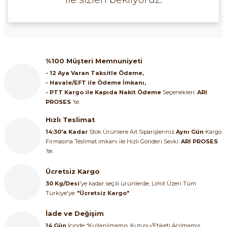
%100 Müşteri Memnuniyeti
- 12 Aya Varan Taksitle Ödeme,
- Havale/EFT ile Ödeme İmkanı,
- PTT Kargo ile Kapıda Nakit Ödeme
Seçenekleri:
ARI
PROSES
'te.
Hızlı Teslimat
14:30'a Kadar
Stok Ürünlere Ait Siparişleriniz
Aynı Gün
Kargo
Firmasına Teslimat imkanı ile Hızlı Gönderi Sevki:
ARI PROSES
'te.
Ücretsiz Kargo
30 Kg/Desi
'ye kadar seçili ürünlerde, Limit Üzeri Tüm
Türkiye'ye:
"Ücretsiz Kargo"
İade ve Değişim
14 Gün
İçinde “Kullanılmamış, Kutusu/Etiketi Açılmamış,