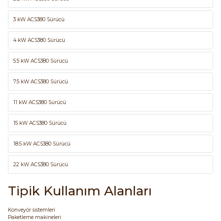
3 kW ACS380 Sürücü
4 kW ACS380 Sürücü
5.5 kW ACS380 Sürücü
e Pako Şalterler
7.5 kW ACS380 Sürücü
11 kW ACS380 Sürücü
15 kW ACS380 Sürücü
18.5 kW ACS380 Sürücü
22 kW ACS380 Sürücü
Tipik Kullanım Alanları
Konveyör sistemleri
Paketleme makineleri