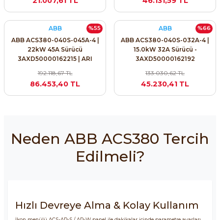
21.007,61 TL
46.131,59 TL
ABB
ABB
%55
%66
ABB ACS380-040S-045A-4 |
ABB ACS380-040S-032A-4 |
22kW 45A Sürücü
15.0kW 32A Sürücü -
3AXD50000162215 | ARI
3AXD50000162192
PROSES
192.118,67 TL
133.030,62 TL
86.453,40 TL
45.230,41 TL
Neden ABB ACS380 Tercih
Edilmeli?
Hızlı Devreye Alma & Kolay Kullanım
İkon menülü ACS-AP-S / AP-W panel ile dakikalar içinde parametre ayarları