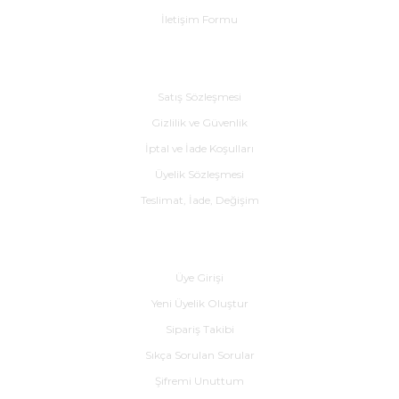
İletişim Formu
Alışveriş
Satış Sözleşmesi
Gizlilik ve Güvenlik
İptal ve İade Koşulları
Üyelik Sözleşmesi
Teslimat, İade, Değişim
Yardım
Üye Girişi
Yeni Üyelik Oluştur
Sipariş Takibi
Sıkça Sorulan Sorular
Şifremi Unuttum