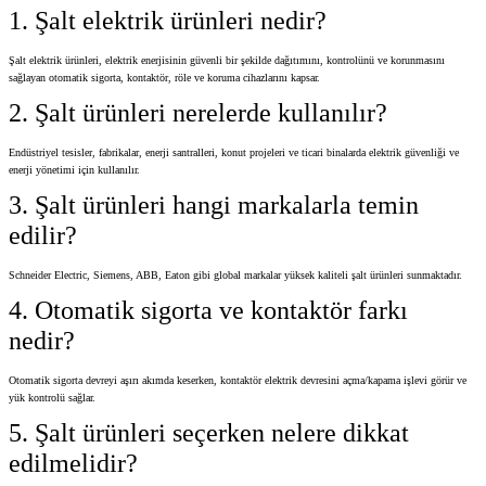
1. Şalt elektrik ürünleri nedir?
Şalt elektrik ürünleri, elektrik enerjisinin güvenli bir şekilde dağıtımını, kontrolünü ve korunmasını
sağlayan otomatik sigorta, kontaktör, röle ve koruma cihazlarını kapsar.
2. Şalt ürünleri nerelerde kullanılır?
Endüstriyel tesisler, fabrikalar, enerji santralleri, konut projeleri ve ticari binalarda elektrik güvenliği ve
enerji yönetimi için kullanılır.
3. Şalt ürünleri hangi markalarla temin
edilir?
Schneider Electric, Siemens, ABB, Eaton gibi global markalar yüksek kaliteli şalt ürünleri sunmaktadır.
4. Otomatik sigorta ve kontaktör farkı
nedir?
Otomatik sigorta devreyi aşırı akımda keserken, kontaktör elektrik devresini açma/kapama işlevi görür ve
yük kontrolü sağlar.
5. Şalt ürünleri seçerken nelere dikkat
edilmelidir?