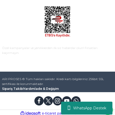
E-BÜLTEN
Özel kampanyalar ve yeniliklerden ilk siz haberdar olun! Fırsatları
kaçırmayın.
KAYDOL
ARI PROSES © Tüm hakları saklıdır. Kredi kartı bilgileriniz 256bit SSL
sertifikası ile korunmaktadır.
Sipariş Takibi
Yardım
İade & Değişim
WhatsApp Destek
ideasoft
ile
e-