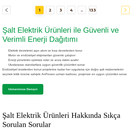
1
2
3
4
..
133
Şalt Elektrik Ürünleri ile Güvenli ve
Verimli Enerji Dağıtımı
Elektrik devrelerini aşırı akım ve kısa devrelerden korur
Motor ve endüstriyel ekipmanları güvenle çalıştırır
Enerji yönetimini optimize eder ve arıza riskini azaltır
Uluslararası standartlara uygun güvenlik çözümleri sunar
Endüstriyel tesislerden konut projelerine kadar her uygulama için doğru şalt malzemelerini
seçmek kritik öneme sahiptir. ArıProses uzman kadrosu, projenize en uygun çözümleri sunar.
Uzmanımıza Danışın
Şalt Elektrik Ürünleri Hakkında Sıkça
Sorulan Sorular