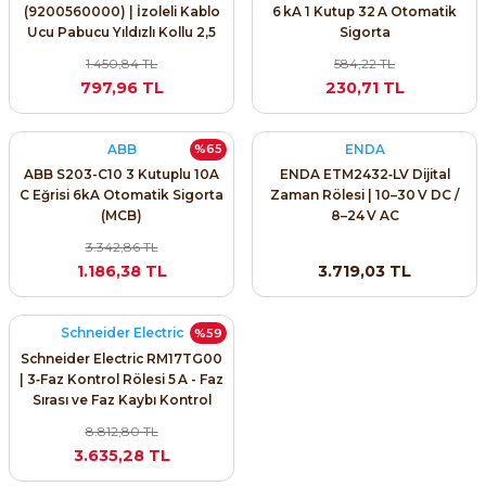
(9200560000) | İzoleli Kablo
6 kA 1 Kutup 32 A Otomatik
Ucu Pabucu Yıldızlı Kollu 2,5
Sigorta
mm² Mavi
1.450,84 TL
584,22 TL
797,96 TL
230,71 TL
ABB
ENDA
%65
ABB S203-C10 3 Kutuplu 10A
ENDA ETM2432‑LV Dijital
C Eğrisi 6kA Otomatik Sigorta
Zaman Rölesi | 10–30 V DC /
(MCB)
8–24 V AC
3.342,86 TL
1.186,38 TL
3.719,03 TL
Schneider Electric
%59
Schneider Electric RM17TG00
| 3‑Faz Kontrol Rölesi 5 A - Faz
Sırası ve Faz Kaybı Kontrol
Rölesi
8.812,80 TL
3.635,28 TL