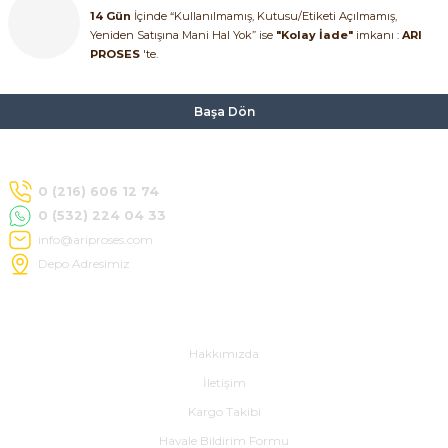
14 Gün
İçinde “Kullanılmamış, Kutusu/Etiketi Açılmamış,
Yeniden Satışına Mani Hal Yok” ise
"Kolay İade"
imkanı :
ARI
PROSES
'te.
Başa Dön
0 (216) 606 12 74
0 (532) 224 04 33
info@ariproses.com
Depo Adresimiz
Hakkımızda
Hakkımızda
İletişim
Kargo Takibi
Havale Bildirim Formu