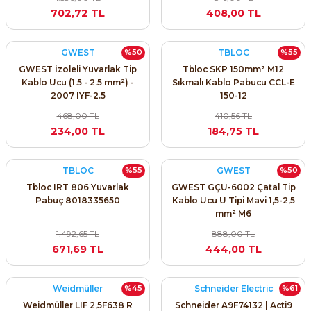
702,72 TL
408,00 TL
GWEST
TBLOC
%50
%55
GWEST İzoleli Yuvarlak Tip
Tbloc SKP 150mm² M12
Kablo Ucu (1.5 - 2.5 mm²) -
Sıkmalı Kablo Pabucu CCL-E
2007 IYF-2.5
150-12
e Pako Şalterler
468,00 TL
410,56 TL
234,00 TL
184,75 TL
TBLOC
GWEST
%55
%50
Tbloc IRT 806 Yuvarlak
GWEST GÇU-6002 Çatal Tip
Pabuç 8018335650
Kablo Ucu U Tipi Mavi 1,5-2,5
mm² M6
1.492,65 TL
888,00 TL
671,69 TL
444,00 TL
Weidmüller
Schneider Electric
%45
%61
Weidmüller LIF 2,5F638 R
Schneider A9F74132 | Acti9