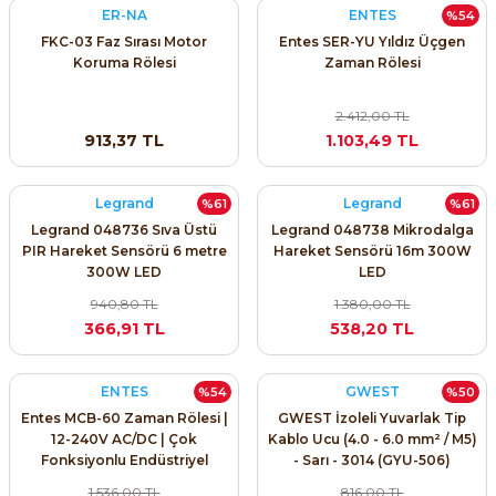
ER-NA
ENTES
%54
SIMATIC SAFETY
FKC-03 Faz Sırası Motor
Entes SER-YU Yıldız Üçgen
Kaynakları - UPS
Koruma Rölesi
Zaman Rölesi
SIMATIC TIA PORTAL HMI Yazılımları
re Kesiciler
2.412,00 TL
SIMATIC Yazılım Paketleri
913,37 TL
1.103,49 TL
SIMOTION Hareket Kontrol Üniteleri
Legrand
Legrand
%61
%61
alterleri
Legrand 048736 Sıva Üstü
Legrand 048738 Mikrodalga
SIRIUS SAFETY
PIR Hareket Sensörü 6 metre
Hareket Sensörü 16m 300W
er Şalterleri
300W LED
LED
WinCC Unified Runtime Yazılımları
940,80 TL
1.380,00 TL
366,91 TL
538,20 TL
ler
ENTES
GWEST
%54
%50
Entes MCB-60 Zaman Rölesi |
GWEST İzoleli Yuvarlak Tip
ı
12-240V AC/DC | Çok
Kablo Ucu (4.0 - 6.0 mm² / M5)
Fonksiyonlu Endüstriyel
- Sarı - 3014 (GYU-506)
Zaman Rölesi
umuşak Yol Vericiler
1.536,00 TL
816,00 TL