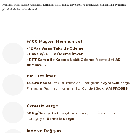
Nominal akım, kesme kapasitesi, kullanım alanı, marka güvencesi ve uluslararası standartlara uygunluk
göz önünde bulundurulmalıdır.
%100 Müşteri Memnuniyeti
- 12 Aya Varan Taksitle Ödeme,
- Havale/EFT ile Ödeme İmkanı,
- PTT Kargo ile Kapıda Nakit Ödeme
Seçenekleri:
ARI
PROSES
'te.
Hızlı Teslimat
14:30'a Kadar
Stok Ürünlere Ait Siparişleriniz
Aynı Gün
Kargo
Firmasına Teslimat imkanı ile Hızlı Gönderi Sevki:
ARI PROSES
'te.
Ücretsiz Kargo
30 Kg/Desi
'ye kadar seçili ürünlerde, Limit Üzeri Tüm
Türkiye'ye:
"Ücretsiz Kargo"
İade ve Değişim