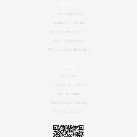
Alışveriş
Ürün sorunsuz ulaştı havalı
poşetlerle gönderim yapıyorlar.
Satış Sözleşmesi
Ürünün kodu XDR-240e-24 yeni
ürün geliyor.
Gizlilik ve Güvenlik
İptal ve İade Koşulları
B... K... | 16/06/2026
Üyelik Sözleşmesi
Gerçekten harika ve etkileyici
Teslimat, İade, Değişim
olmuş, tam istediğim gibi. Ayrıca
satış personeline de güzel ve
Yardım
nazik ilgisi için teşekkür ederim.
Üye Girişi
Dima Kulalac | 18/05/2026
Yeni Üyelik Oluştur
Hızlı bir şekilde elimize ulaştı
Sipariş Takibi
güzel paketlenmişti
Sıkça Sorulan Sorular
B... K... | 16/05/2026
Şifremi Unuttum
Ürün iki gün içinde elime
ulaştı.Ürünün paketlenmesi