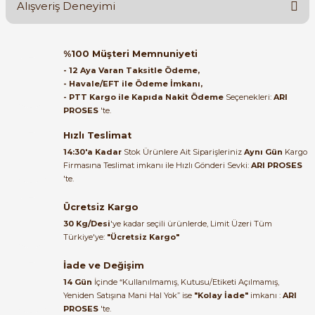
Alışveriş Deneyimi
Soru Sor
Orijinal kutusuyla ertesi gün
%100 Müşteri Memnuniyeti
ulaştı elimize. Teşekkürler.
- 12 Aya Varan Taksitle Ödeme,
- Havale/EFT ile Ödeme İmkanı,
B... A... | 27/06/2026
- PTT Kargo ile Kapıda Nakit Ödeme
Seçenekleri:
ARI
PROSES
'te.
Satıcı ilgili ve çok yardım severdi
bundan mehmet bey ilgi ve
Hızlı Teslimat
alakası için teşekkür ederim
14:30'a Kadar
Stok Ürünlere Ait Siparişleriniz
Aynı Gün
Kargo
Firmasına Teslimat imkanı ile Hızlı Gönderi Sevki:
ARI PROSES
muhammed demirci |
'te.
22/06/2026
Ücretsiz Kargo
Ürün elime eksiksiz ve hasarsız
30 Kg/Desi
'ye kadar seçili ürünlerde, Limit Üzeri Tüm
ulaştı. Paketleme özenliydi,
Türkiye'ye:
"Ücretsiz Kargo"
alışveriş sürecinden memnun
kaldım.
İade ve Değişim
14 Gün
İçinde “Kullanılmamış, Kutusu/Etiketi Açılmamış,
Kemal Toktaş | 20/06/2026
Yeniden Satışına Mani Hal Yok” ise
"Kolay İade"
imkanı :
ARI
PROSES
'te.