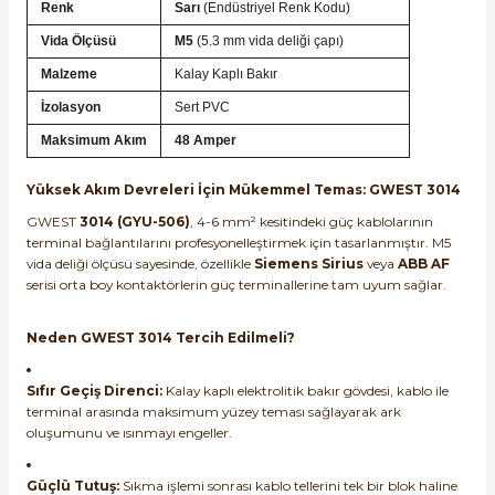
Renk
Sarı
(Endüstriyel Renk Kodu)
Vida Ölçüsü
M5
(5.3 mm vida deliği çapı)
Malzeme
Kalay Kaplı Bakır
İzolasyon
Sert PVC
Maksimum Akım
48 Amper
e Pako Şalterler
Yüksek Akım Devreleri İçin Mükemmel Temas: GWEST 3014
GWEST
3014 (GYU-506)
, 4-6 mm² kesitindeki güç kablolarının
terminal bağlantılarını profesyonelleştirmek için tasarlanmıştır. M5
vida deliği ölçüsü sayesinde, özellikle
Siemens Sirius
veya
ABB AF
serisi orta boy kontaktörlerin güç terminallerine tam uyum sağlar.
Neden GWEST 3014 Tercih Edilmeli?
Sıfır Geçiş Direnci:
Kalay kaplı elektrolitik bakır gövdesi, kablo ile
terminal arasında maksimum yüzey teması sağlayarak ark
oluşumunu ve ısınmayı engeller.
Güçlü Tutuş:
Sıkma işlemi sonrası kablo tellerini tek bir blok haline