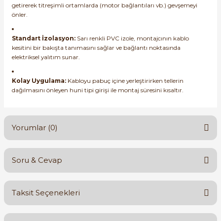
getirerek titreşimli ortamlarda (motor bağlantıları vb.) gevşemeyi
önler.
Standart İzolasyon:
Sarı renkli PVC izole, montajcının kablo
kesitini bir bakışta tanımasını sağlar ve bağlantı noktasında
elektriksel yalıtım sunar.
Kolay Uygulama:
Kabloyu pabuç içine yerleştirirken tellerin
dağılmasını önleyen huni tipi girişi ile montaj süresini kısaltır.
Yorumlar (0)
Soru & Cevap
Bu ürüne ilk yorumu siz yapın!
Taksit Seçenekleri
Yorum Yaz
Ürün hakkında henüz soru sorulmamış.