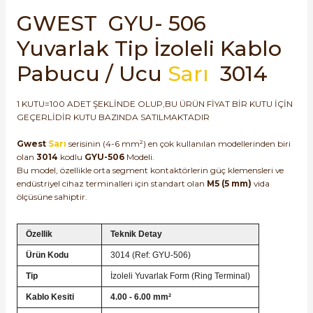
SIMATIC SAFETY
GWEST GYU- 506
Kaynakları - UPS
Yuvarlak Tip İzoleli Kablo
SIMATIC TIA PORTAL HMI Yazılımları
Pabucu / Ucu
Sarı
3014
re Kesiciler
SIMATIC Yazılım Paketleri
1 KUTU=100 ADET ŞEKLİNDE OLUP,BU ÜRÜN FİYAT BİR KUTU İÇİN
SIMOTION Hareket Kontrol Üniteleri
GEÇERLİDİR KUTU BAZINDA SATILMAKTADIR
alterleri
Gwest
Sarı
serisinin (4-6 mm²) en çok kullanılan modellerinden biri
SIRIUS SAFETY
olan
3014
kodlu
GYU-506
Modeli.
Bu model, özellikle orta segment kontaktörlerin güç klemensleri ve
er Şalterleri
WinCC Unified Runtime Yazılımları
endüstriyel cihaz terminalleri için standart olan
M5 (5 mm)
vida
ölçüsüne sahiptir.
Özellik
Teknik Detay
ler
Ürün Kodu
3014 (Ref: GYU-506)
ı
Tip
İzoleli Yuvarlak Form (Ring Terminal)
Kablo Kesiti
4.00 - 6.00 mm²
umuşak Yol Vericiler