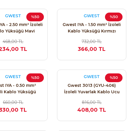
GWEST
GWEST
%50
%50
YA - 2.50 mm² İzoleli
Gwest IYA - 1.50 mm² İzoleli
lo Yüksüğü Mavi
Kablo Yüksüğü Kırmızı
man Normu) 2108
(Alman Normu) 2107
468,00 TL
732,00 TL
234,00 TL
366,00 TL
GWEST
GWEST
%50
%50
t IYA - 0.50 mm²
Gwest 3013 (GYU-406)
eli Kablo Yüksüğü
İzoleli Yuvarlak Kablo Ucu
cu (Alman Normu)
4-6 mm² M4 Sarı
660,00 TL
816,00 TL
2104
330,00 TL
408,00 TL