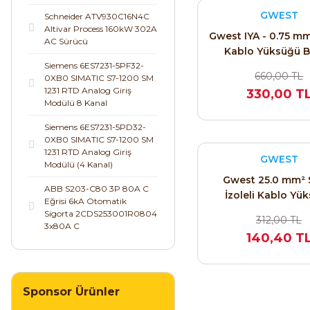
GWEST
Schneider ATV930C16N4C
Altivar Process 160kW 302A
Gwest IYA - 0.75 mm²
AC Sürücü
Kablo Yüksüğü 
Siemens 6ES7231-5PF32-
(Alman Normu) 
660,00 TL
0XB0 SIMATIC S7-1200 SM
1231 RTD Analog Giriş
330,00 T
Modülü 8 Kanal
Siemens 6ES7231-5PD32-
0XB0 SIMATIC S7-1200 SM
1231 RTD Analog Giriş
GWEST
Modülü (4 Kanal)
Gwest 25.0 mm² 
ABB S203-C80 3P 80A C
İzoleli Kablo Yü
Eğrisi 6kA Otomatik
(Fransız Normu) IYF 
Sigorta 2CDS253001R0804
312,00 TL
2012 (50 Ade
3x80A C
140,40 T
Sponsor Ürünler