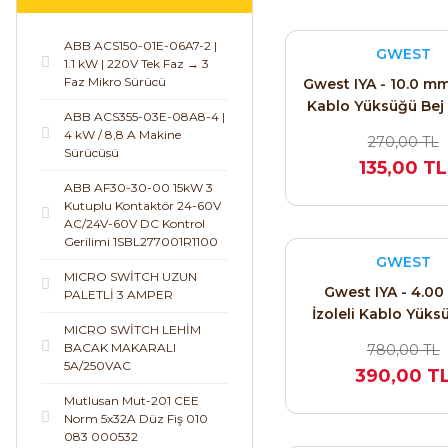
ABB ACS150-01E-06A7-2 |
GWEST
1.1 kW | 220V Tek Faz → 3
Faz Mikro Sürücü
Gwest IYA - 10.0 mm²
Kablo Yüksüğü Bej
ABB ACS355-03E-08A8-4 |
Normu) 2111
4 kW / 8,8 A Makine
270,00 TL
Sürücüsü
135,00 TL
ABB AF30-30-00 15kW 3
Kutuplu Kontaktör 24-60V
AC/24V-60V DC Kontrol
Gerilimi 1SBL277001R1100
GWEST
MICRO SWİTCH UZUN
Gwest IYA - 4.0
PALETLİ 3 AMPER
İzoleli Kablo Yüks
MICRO SWİTCH LEHİM
(Alman Normu) 
BACAK MAKARALI
780,00 TL
5A/250VAC
390,00 T
Mutlusan Mut-201 CEE
Norm 5x32A Düz Fiş 010
083 000532