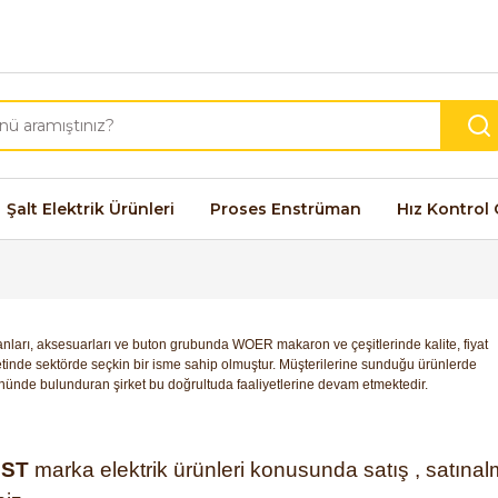
Şalt Elektrik Ürünleri
Proses Enstrüman
Hız Kontrol 
anları, aksesuarları ve buton grubunda WOER makaron ve çeşitlerinde kalite, fiyat
etinde sektörde seçkin bir isme sahip olmuştur. Müşterilerine sunduğu ürünlerde
 önünde bulunduran şirket bu doğrultuda faaliyetlerine devam etmektedir.
EST
marka elektrik ürünleri konusunda satış , satınalma