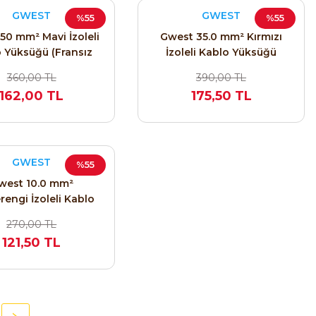
GWEST
GWEST
%55
%55
50 mm² Mavi İzoleli
Gwest 35.0 mm² Kırmızı
 Yüksüğü (Fransız
İzoleli Kablo Yüksüğü
) IYF - 50.0 / 2014
(Fransız Normu) IYF - 35.0 /
360,00 TL
390,00 TL
2013 (50 Adet)
162,00 TL
175,50 TL
GWEST
%55
west 10.0 mm²
rengi İzoleli Kablo
ğü (Fransız Normu)
270,00 TL
0.0 / 2010 (100 Adet)
121,50 TL