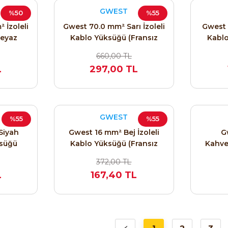
GWEST
%50
%55
 İzoleli
Gwest 70.0 mm² Sarı İzoleli
Gwest 
Beyaz
Kablo Yüksüğü (Fransız
Kablo
2105
Normu) IYF - 70.0 / 2015
Normu
660,00 TL
L
297,00 TL
GWEST
%55
%55
Siyah
Gwest 16 mm² Bej İzoleli
G
ksüğü
Kablo Yüksüğü (Fransız
Kahve
- 25.0 /
Normu) IYF - 16.0 / 2011 (100
Yüksü
372,00 TL
t)
Adet)
IYF - 1
L
167,40 TL