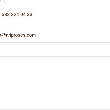
niz.
 532 224 04 33
iproses.com