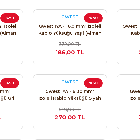
GWEST
%50
%50
 İzoleli
Gwest IYA - 16.0 mm² İzoleli
Gwest I
 (Alman
Kablo Yüksüğü Yeşil (Alman
Kab
Normu) 2112
(Al
372,00 TL
186,00 TL
GWEST
%50
%50
0 mm²
Gwest IYA - 6.00 mm²
Gwes
üğü Gri
İzoleli Kablo Yüksüğü Siyah
İzol
2109
(Alman Normu) 2110
Turun
540,00 TL
L
270,00 TL