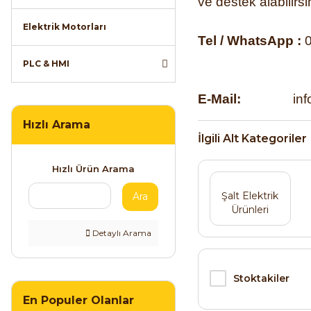
ve destek alabilirsi
Elektrik Motorları
Tel / WhatsApp :
0
PLC & HMI
E-Mail:
info@ar
Hızlı Arama
İlgili Alt Kategoriler
Hızlı Ürün Arama
Şalt Elektrik
Ara
Ürünleri
Detaylı Arama
Stoktakiler
En Populer Olanlar