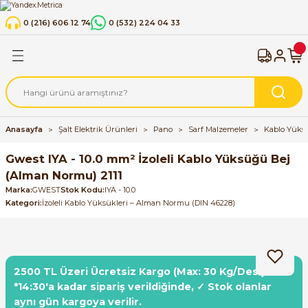
Geri Dön
Geri Dön
Geri Dön
Geri Dön
0 (216) 606 12 74
0 (532) 224 04 33
strümanı
 Cihazları
k Ürünleri
Flowmetre Debimetre
Manometreler
Termometreler
ABB Motor Sürücüleri
Schneider Motor Sürücüler
SIEMENS Motor Sürücüleri
INVT Motor Sürücüleri
HNC Motor Sürücüleri
Shihlin Motor Sürücüleri
Otomatik Sigortalar
Astronomik Zaman Rölesi
Endüstriyel Aydınlatma Ürü
Endüstriyel Ray Klemensler
Güç Kaynakları (Power Supp
KABLO
Pano
Otomasyon Ürünleri
tteri
ücüleri
alar
nleri
Coriolis Mass Flowmeter | Kütlesel Debi
Gliserinli Manometreler
Alttan Bağlantılı Termometreler
ACH580
Schneider Altivar 12 Serisi
Simatic Micro Drive
INVT GD28
HNC Electric HV100 Serisi
Shihlin SL3 Serisi Motor Sürücüleri
B Tipi Otomatik Sigortalar
Zaman Rölesi
Led Trafoları
Sigortalı DIN Ray Klemensler (Fuse Ter
DC-DC Converter / Çevirici
KUMANDA KABLOLARI
El Aletleri
Endüstriyel Sensörler
imetre
r Sürücüleri
esiciler
Elektro Manyetik Debimetre
Kuru Tip Standart Manometreler
Arkadan Çıkışlı Termometreler
ACS355
Schneider ATV320 Serisi
Sinamics G120 Fan, Pompa ve Kompres
INVT GD27
Shihlin SC3 Serisi Motor Sürücüleri
C Tipi Otomatik Sigortalar
Yay Bağlantılı DIN Ray Klemensler (P
PVC İzoleli Çok Damarlı Bakır Kablolar 
Pano İklimlendirme Ürünleri
SIMATIC S7-1200 G2 (Yeni Nesil PLC Seris
Anasayfa
Şalt Elektrik Ürünleri
Pano
Sarf Malzemeler
Kablo Yüksü
Uygulamaları İçin Sürücüler
X Sistem)
H05VV-F, TTR
iye
 Sürücüleri
man Rölesi
Thermal Mass Flowmeter | Termal Kütl
Paslanmaz Manometreler (Komple Pas
ACS380
Schneider ATV930 Serisi
INVT GD200A
Sarf Malzemeler
Endüstriyel ETHERNET Switch
Gwest IYA - 10.0 mm² İzoleli Kablo Yüksüğü Bej
Çözümleri
Sinamics G120 Hız Kontrol Cihazları
Ray Klemensler Vidalı Bağlantılı
PVC İzoleli Kablolar - H05V-K, H07V-K 
(Alman Normu) 2111
(VDE)
ücüleri
ACQ580
Schneider ATV340 Serisi
INVT GD300-21
Sıva Altı Sigorta Kutuları - Panoları
HMI
Marka
GWEST
Stok Kodu
IYA - 10.0
Sinamics G120C Kompakt Hız Kontrol Ci
Kategori
İzoleli Kablo Yüksükleri – Alman Normu (DIN 46228)
PVC İzoleli Kablolar - H07V-U, H07V-R (
(VDE)
ücüleri
ACS150
Schneider ATV610 Serisi
GD10
LOGO! Lojik Modülleri
Sinamics G120X Kompakt Hız Kontrol Ci
Sinyal Kabloları
 Göstergesi / ByPass Level Gauge
ücüleri
e Ölçüm Cihazları
ACS180 Makine Sürücüleri
Schneider ATV630 Serisi
GD350A
SIMATIC Endüstriyel Bilgisayarlar ve Mo
Sinamics G130
2500 TL Üzeri Ücretsiz Kargo (Max: 30 Kg/Desi)
*14:30'a kadar sipariş verildiğinde, ✓ Stok olanlar
Sürücüleri
ji Sayaçları
ACS310
Schneider Altivar 310 Serisi
INVT GD20
SIMATIC Endüstriyel Box PC'ler
aynı gün kargoya verilir.
Sinamics S110 ve S120 Kompakt Sürücü 