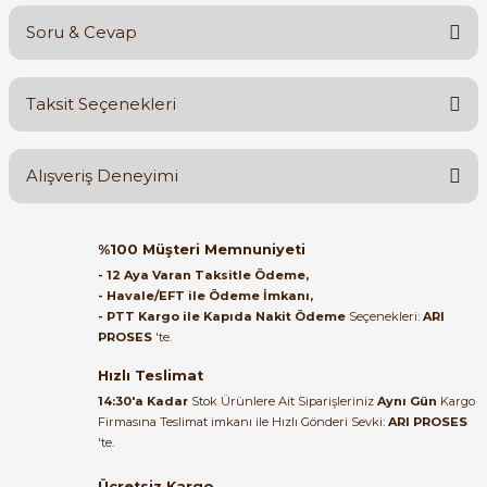
Soru & Cevap
Bu ürüne ilk yorumu siz yapın!
Taksit Seçenekleri
Yorum Yaz
Ürün hakkında henüz soru sorulmamış.
Alışveriş Deneyimi
Soru Sor
Orijinal kutusuyla ertesi gün
%100 Müşteri Memnuniyeti
ulaştı elimize. Teşekkürler.
- 12 Aya Varan Taksitle Ödeme,
- Havale/EFT ile Ödeme İmkanı,
B... A... | 27/06/2026
- PTT Kargo ile Kapıda Nakit Ödeme
Seçenekleri:
ARI
PROSES
'te.
Satıcı ilgili ve çok yardım severdi
bundan mehmet bey ilgi ve
Hızlı Teslimat
alakası için teşekkür ederim
14:30'a Kadar
Stok Ürünlere Ait Siparişleriniz
Aynı Gün
Kargo
Firmasına Teslimat imkanı ile Hızlı Gönderi Sevki:
ARI PROSES
muhammed demirci |
'te.
22/06/2026
Ücretsiz Kargo