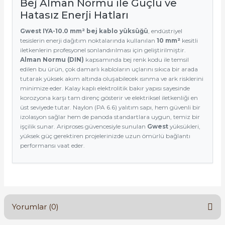
Bej Alman Normu ile Güçlü ve
Hatasız Enerji Hatları
Gwest IYA-10.0 mm² bej kablo yüksüğü
, endüstriyel
tesislerin enerji dağıtım noktalarında kullanılan
10 mm²
kesitli
iletkenlerin profesyonel sonlandırılması için geliştirilmiştir.
Alman Normu (DIN)
kapsamında bej renk kodu ile temsil
edilen bu ürün, çok damarlı kabloların uçlarını sıkıca bir arada
tutarak yüksek akım altında oluşabilecek ısınma ve ark risklerini
minimize eder. Kalay kaplı elektrolitik bakır yapısı sayesinde
korozyona karşı tam direnç gösterir ve elektriksel iletkenliği en
üst seviyede tutar. Naylon (PA 6.6) yalıtım sapı, hem güvenli bir
izolasyon sağlar hem de panoda standartlara uygun, temiz bir
işçilik sunar. Ariproses güvencesiyle sunulan
Gwest
yüksükleri,
yüksek güç gerektiren projelerinizde uzun ömürlü bağlantı
performansı vaat eder.
Yorumlar (0)