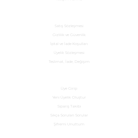
Alışveriş
Satış Sözleşmesi
Gizlilik ve Güvenlik
İptal ve İade Koşulları
Üyelik Sözleşmesi
Teslimat, İade, Değişim
Yardım
Üye Girişi
Yeni Üyelik Oluştur
Sipariş Takibi
Sıkça Sorulan Sorular
Şifremi Unuttum