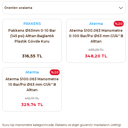
ri ve Transmitterleri
dınlatma Ürünleri
ACS580
SIMATIC Endüstriyel Panel PC'ler
Sinamics S120 Modüler Sürücü Sistemi
ve Prizler
ACS880
SIMATIC ET200 Dağıtılmış Giriş-Çkış
PAKKENS
Aterma
%20
Sinamics S210 Servo Sürücü Sistemi
Pakkens Ø63mm 0-10 Bar
Aterma S100.063 Manometre
 Seviye
y Klemensler
SIMATIC ET200SP Open Controller
(145 psi) Alttan Bağlantılı
0-100 Bar/Psi Ø63 mm G1/4'' B
Sinamics V20 Hız Kontrol Cihazları
Plastik Gövde Kuru
Alttan
Manometre G1/4''B
ye
eri
SIMATIC ExProof Panel PC'ler ve Thin C
435,25 TL
Sinamics V90 Servo Sürücü Sistemi
316,55 TL
348,20 TL
 (Power Supply)
SIMATIC HMI Operatör Paneller
Aterma
%20
SIMATIC S7-1200
Aterma S100.063 Manometre
10 Bar/Psi Ø63 mm G1/4'' B
Alttan
 Taşıma Sistemleri - Spiral , Boru ,
SIMATIC S7-1500
412,17 TL
329,74 TL
SIMATIC S7-300
ma Rölesi, Cihazları ve Anahtarları
SIMATIC S7-400
Kaynakları - UPS
Kuru tip manometre kategorimizde, Pakkens ve diğer güvenilir markaların ürettiği