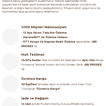
mekanik basınç göstergelerini bulabilirsiniz. Hidrolik sistemlerden HVAC
SIMATIC SAFETY
uygulamalarına kadar çeşitli endüstriyel alanlarda kullanılabilen ürünlerimizle,
re Kesiciler
dayanıklı ve doğru basınç ölçümü sağlayabilirsiniz. İhtiyacınıza en uygun kuru tip
manometreyi seçip güvenle sipariş verebilirsiniz.
SIMATIC TIA PORTAL HMI Yazılımları
%100 Müşteri Memnuniyeti
SIMATIC Yazılım Paketleri
alterleri
- 12 Aya Varan Taksitle Ödeme,
- Havale/EFT ile Ödeme İmkanı,
SIMOTION Hareket Kontrol Üniteleri
- PTT Kargo ile Kapıda Nakit Ödeme
Seçenekleri:
ARI
er Şalterleri
PROSES
'te.
SIRIUS SAFETY
Hızlı Teslimat
14:30'a Kadar
Stok Ürünlere Ait Siparişleriniz
Aynı Gün
Kargo
WinCC Unified Runtime Yazılımları
Firmasına Teslimat imkanı ile Hızlı Gönderi Sevki:
ARI PROSES
ler
'te.
ı
Ücretsiz Kargo
30 Kg/Desi
'ye kadar seçili ürünlerde, Limit Üzeri Tüm
Türkiye'ye:
"Ücretsiz Kargo"
umuşak Yol Vericiler
İade ve Değişim
14 Gün
İçinde “Kullanılmamış, Kutusu/Etiketi Açılmamış,