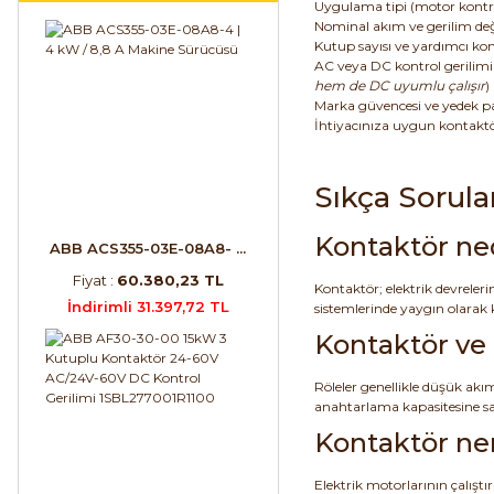
Uygulama tipi (motor kontrol
Nominal akım ve gerilim değe
Kutup sayısı ve yardımcı kont
AC veya DC kontrol gerilimi t
hem de DC uyumlu çalışır
)
Marka güvencesi ve yedek parça
İhtiyacınıza uygun kontaktör
Sıkça Sorula
Kontaktör ne
ABB ACS355-03E-08A8- ...
Fiyat :
60.380,23 TL
Kontaktör; elektrik devrele
İndirimli 31.397,72 TL
sistemlerinde yaygın olarak k
Kontaktör ve 
Röleler genellikle düşük akı
anahtarlama kapasitesine sa
Kontaktör ner
Elektrik motorlarının çalışt