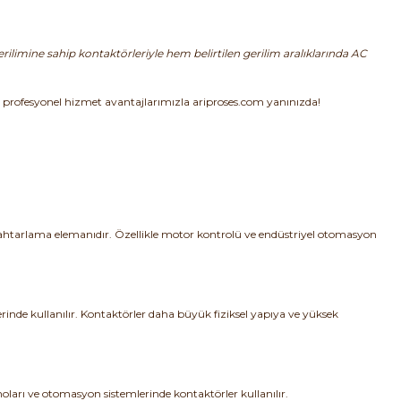
limine sahip kontaktörleriyle hem belirtilen gerilim aralıklarında AC
ve profesyonel hizmet avantajlarımızla ariproses.com yanınızda!
nahtarlama elemanıdır. Özellikle motor kontrolü ve endüstriyel otomasyon
rinde kullanılır. Kontaktörler daha büyük fiziksel yapıya ve yüksek
oları ve otomasyon sistemlerinde kontaktörler kullanılır.