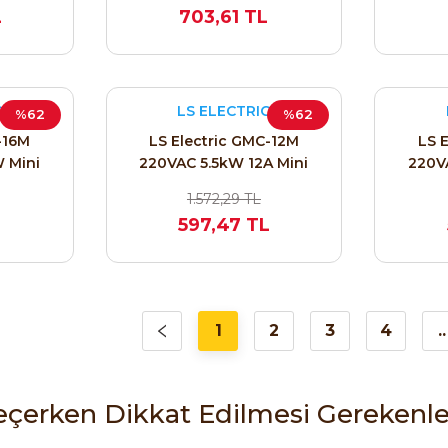
L
703,61 TL
C
LS ELECTRIC
%62
%62
-16M
LS Electric GMC-12M
LS 
 Mini
220VAC 5.5kW 12A Mini
220V
B-1NK)
Kontaktör (1NC / 1B-1NK)
Kontak
1.572,29 TL
12690197
597,47 TL
1
2
3
4
..
eçerken Dikkat Edilmesi Gerekenle