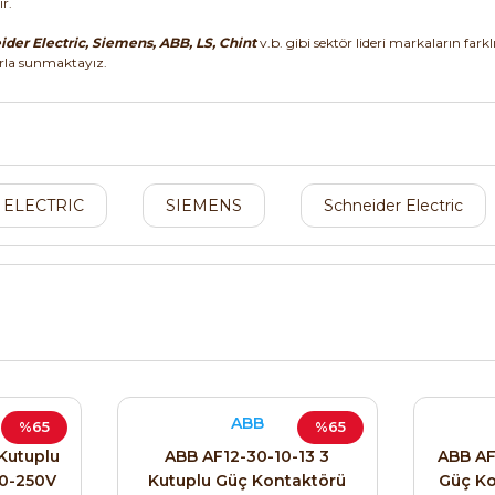
ır.
der Electric, Siemens, ABB, LS, Chint
v.b. gibi sektör lideri markaların fark
arla sunmaktayız.
 ELECTRIC
SIEMENS
Schneider Electric
ABB
%65
%65
Kutuplu
ABB AF12-30-10-13 3
ABB AF
00-250V
Kutuplu Güç Kontaktörü
Güç Ko