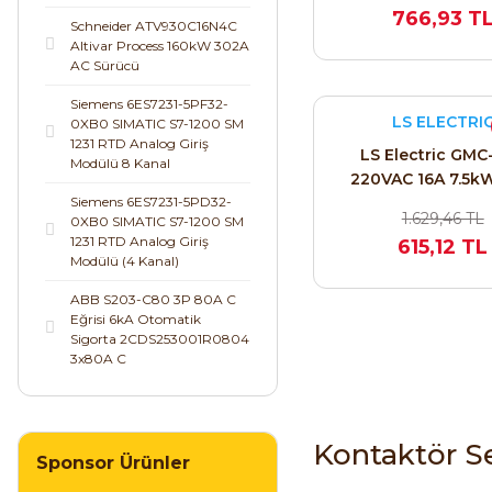
766,93 T
Schneider ATV930C16N4C
Altivar Process 160kW 302A
AC Sürücü
Siemens 6ES7231-5PF32-
LS ELECTRI
0XB0 SIMATIC S7-1200 SM
1231 RTD Analog Giriş
LS Electric GMC
Modülü 8 Kanal
220VAC 16A 7.5kW
Siemens 6ES7231-5PD32-
Kontaktör (1NC / 1
1.629,46 TL
0XB0 SIMATIC S7-1200 SM
12690297
1231 RTD Analog Giriş
615,12 TL
Modülü (4 Kanal)
ABB S203-C80 3P 80A C
Eğrisi 6kA Otomatik
Sigorta 2CDS253001R0804
3x80A C
Kontaktör S
Sponsor Ürünler