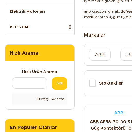
işletmelerin güvenliğini artır
Elektrik Motorları
ariproses.com olarak;
Schnei
modellerini en uygun fiyatl
PLC & HMI
Markalar
Hızlı Arama
ABB
LS
Hızlı Ürün Arama
Stoktakiler
Ara
Detaylı Arama
ABB
ABB AF38-30-00 3 
En Populer Olanlar
Güç Kontaktörü 1