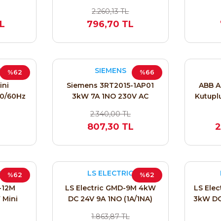
1R1300)
100-250V AC/DC
AC/DC
2.260,13 TL
(1SBL157001R1310)
TL
796,70 TL
C
SIEMENS
%62
%66
ini
Siemens 3RT2015-1AP01
ABB A
50/60Hz
3kW 7A 1NO 230V AC
Kutupl
Kontaktör
AC/24
2.340,00 TL
Gerili
L
807,30 TL
2
C
LS ELECTRIC
%62
%62
-12M
LS Electric GMD-9M 4kW
LS Elec
 Mini
DC 24V 9A 1NO (1A/1NA)
3kW DC
1A-1NA)
12700143
1NC (1B
1.863,87 TL