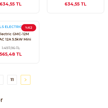
634,55 TL
634,55 TL
LS ELECTRIC
%62
Electric GMC-12M
AC 12A 5.5kW Mini
tör (1NO / 1A-1NA)
1.497,96 TL
12690176
565,48 TL
11
r