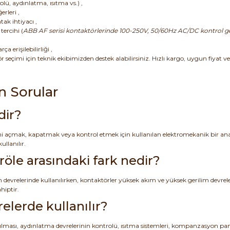
ü, aydınlatma, ısıtma vs.) ,
rleri ,
ak ihtiyacı ,
ercihi (
ABB AF serisi kontaktörlerinde 100-250V, 50/60Hz AC/DC kontrol geri
 erişilebilirliği ,
 seçimi için teknik ekibimizden destek alabilirsiniz. Hızlı kargo, uygun fiyat 
n Sorular
dir?
rini açmak, kapatmak veya kontrol etmek için kullanılan elektromekanik bir a
ullanılır.
röle arasındaki fark nedir?
m devrelerinde kullanılırken, kontaktörler yüksek akım ve yüksek gerilim devrele
hiptir.
elerde kullanılır?
ırılması, aydınlatma devrelerinin kontrolü, ısıtma sistemleri, kompanzasyon pan