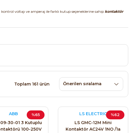
lı kontrol voltajı ve amperaj ile farklı kutup seçeneklerine sahip
kontaktör
Toplam 161 ürün
ABB
LS ELECTRIC
%65
%62
09-30-01 3 Kutuplu
LS GMC-12M Mini
ntaktörü 100-250V
Kontaktör AC24V 1NO /1a