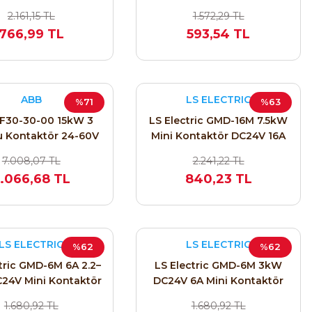
 (1SBL137001R1301)
2.161,15 TL
1.572,29 TL
766,99 TL
593,54 TL
ABB
LS ELECTRIC
%71
%63
F30-30-00 15kW 3
LS Electric GMD-16M 7.5kW
u Kontaktör 24-60V
Mini Kontaktör DC24V 16A
V-60V DC Kontrol
(1NO / 1A-1NA) 12700371
7.008,07 TL
2.241,22 TL
mi 1SBL277001R1100
.066,68 TL
840,23 TL
LS ELECTRIC
LS ELECTRIC
%62
%62
tric GMD-6M 6A 2.2–
LS Electric GMD-6M 3kW
24V Mini Kontaktör
DC24V 6A Mini Kontaktör
/1NB) 12700059 | ARI
(1NO / 1A-1NA) 12700031
1.680,92 TL
1.680,92 TL
PROSES