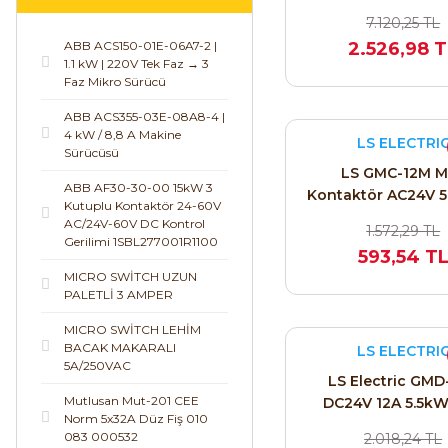
AC/DC (1SBL29700
7.120,25 TL
ABB ACS150-01E-06A7-2 |
2.526,98 
1.1 kW | 220V Tek Faz → 3
Faz Mikro Sürücü
ABB ACS355-03E-08A8-4 |
4 kW / 8,8 A Makine
LS ELECTRI
Sürücüsü
LS GMC-12M M
ABB AF30-30-00 15kW 3
Kontaktör AC24V 
Kutuplu Kontaktör 24-60V
1NC (1b)
AC/24V-60V DC Kontrol
1.572,29 TL
Gerilimi 1SBL277001R1100
593,54 T
MICRO SWİTCH UZUN
PALETLİ 3 AMPER
MICRO SWİTCH LEHİM
BACAK MAKARALI
LS ELECTRI
5A/250VAC
LS Electric GMD
Mutlusan Mut-201 CEE
DC24V 12A 5.5kW
Norm 5x32A Düz Fiş 010
Kontaktör (1NO / 
083 000532
2.018,24 TL
12700258