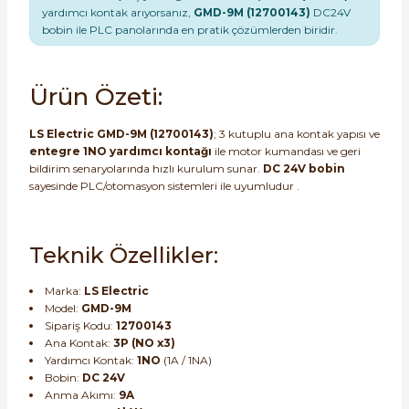
yardımcı kontak arıyorsanız,
GMD-9M (12700143)
DC24V
bobin ile PLC panolarında en pratik çözümlerden biridir.
e Pako Şalterler
Ürün Özeti:
LS Electric GMD-9M (12700143)
; 3 kutuplu ana kontak yapısı ve
entegre 1NO yardımcı kontağı
ile motor kumandası ve geri
bildirim senaryolarında hızlı kurulum sunar.
DC 24V bobin
sayesinde PLC/otomasyon sistemleri ile uyumludur .
Teknik Özellikler:
Marka:
LS Electric
Model:
GMD-9M
Sipariş Kodu:
12700143
Ana Kontak:
3P (NO x3)
Yardımcı Kontak:
1NO
(1A / 1NA)
Bobin:
DC 24V
Anma Akımı:
9A