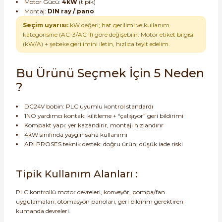
Motor Gücü:
4kW
(tipik)
Montaj:
DIN ray / pano
Seçim uyarısı:
kW değeri; hat gerilimi ve kullanım
kategorisine (AC-3/AC-1) göre değişebilir. Motor etiket bilgisi
(kW/A) + şebeke gerilimini iletin, hızlıca teyit edelim.
Bu Ürünü Seçmek İçin 5 Neden
?
DC24V bobin: PLC uyumlu kontrol standardı
1NO yardımcı kontak: kilitleme + “çalışıyor” geri bildirimi
Kompakt yapı: yer kazandırır, montajı hızlandırır
4kW sınıfında yaygın saha kullanımı
ARI PROSES teknik destek: doğru ürün, düşük iade riski
Tipik Kullanım Alanları :
PLC kontrollü motor devreleri, konveyör, pompa/fan
uygulamaları, otomasyon panoları, geri bildirim gerektiren
kumanda devreleri.