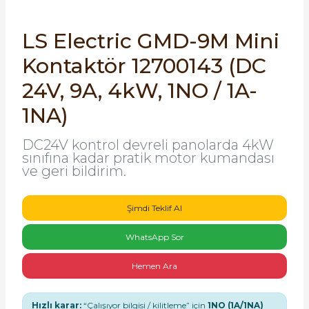
SIMATIC SAFETY
re Kesiciler
LS Electric GMD-9M Mini
SIMATIC TIA PORTAL HMI Yazılımları
Kontaktör 12700143 (DC
SIMATIC Yazılım Paketleri
24V, 9A, 4kW, 1NO / 1A-
alterleri
1NA)
SIMOTION Hareket Kontrol Üniteleri
er Şalterleri
DC24V kontrol devreli panolarda 4kW
SIRIUS SAFETY
sınıfına kadar pratik motor kumandası
ve geri bildirim.
WinCC Unified Runtime Yazılımları
ler
Şimdi Teklif Al
ı
WhatsApp Sor
umuşak Yol Vericiler
Hemen Ara
Hızlı karar:
“Çalışıyor bilgisi / kilitleme” için
1NO (1A/1NA)