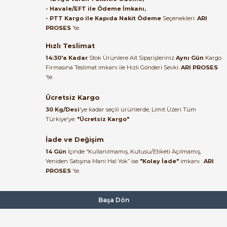
bundan mehmet bey ilgi ve
- Havale/EFT ile Ödeme İmkanı,
alakası için teşekkür ederim
- PTT Kargo ile Kapıda Nakit Ödeme
Seçenekleri:
ARI
1.682,15 TL
PROSES
'te.
635,01 TL
muhammed demirci |
22/06/2026
Hızlı Teslimat
LS ELECTRIC
14:30'a Kadar
Stok Ürünlere Ait Siparişleriniz
Aynı Gün
Kargo
LS Electric GMD-6M 6A 2.2–3kW DC24V Mini Kontaktör 1NC (1B/1NB)
Firmasına Teslimat imkanı ile Hızlı Gönderi Sevki:
ARI PROSES
Ürün elime eksiksiz ve hasarsız
'te.
ulaştı. Paketleme özenliydi,
alışveriş sürecinden memnun
Ücretsiz Kargo
1.682,15 TL
kaldım.
635,01 TL
30 Kg/Desi
'ye kadar seçili ürünlerde, Limit Üzeri Tüm
Kemal Toktaş | 20/06/2026
Türkiye'ye:
"Ücretsiz Kargo"
İade ve Değişim
Alışveriş süreci de hızlı ve
14 Gün
İçinde “Kullanılmamış, Kutusu/Etiketi Açılmamış,
problemsiz geçti.
Yeniden Satışına Mani Hal Yok” ise
"Kolay İade"
imkanı :
ARI
PROSES
'te.
Kemal Toktaş | 20/06/2026
Havale ile odeme yaptim ve
Başa Dön
tedirgindim ama saticinin
sonrasindaki iletisim ve