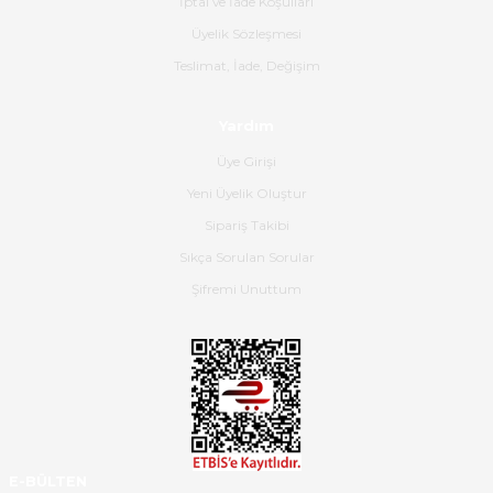
İptal ve İade Koşulları
olmuş, tam istediğim gibi. Ayrıca
satış personeline de güzel ve
Üyelik Sözleşmesi
nazik ilgisi için teşekkür ederim.
Teslimat, İade, Değişim
Dima Kulalac | 18/05/2026
Yardım
Hızlı bir şekilde elimize ulaştı
Üye Girişi
güzel paketlenmişti
Yeni Üyelik Oluştur
B... K... | 16/05/2026
Sipariş Takibi
Sıkça Sorulan Sorular
Ürün iki gün içinde elime
ulaştı.Ürünün paketlenmesi
Şifremi Unuttum
gayet başarılı hasarsız bir şekilde
teslim aldım. Bu konudaki
hassasiyetleri ve Ürünün kalitesi
için teşekkür ederim
C... K... | 16/05/2026
Deneyimini Paylaş
Diğer yorumları göster
E-BÜLTEN