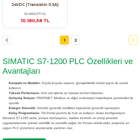
24VDC (Transistör 0.5A)
16.486,77 TL
10.180,58 TL
1
2
SIMATIC S7-1200 PLC Özellikleri ve
Avantajları
Kompakt ve Modüler:
Küçük boyutlu tasarım, genişletilebilir modül yapısı ile esnek
kullanım.
Yüksek Performans:
Hızlı veri işleme ve hassas kontrol imkanları.
Gelişmiş İletişim:
PROFINET, Modbus ve diğer endüstriyel haberleşme protokolleri ile
uyumlu.
Entegre Güvenlik:
Gömülü güvenlik özellikleri sayesinde güvenilir operasyon.
Kolay Programlama:
TIA Portal yazılımı ile hızlı ve kullanıcı dostu konfigürasyon.
Siemens S7-1200 serisi, proses otomasyonu, makine kontrolü ve enerji yönetimi
uygulamalarında yüksek verimlilik ve esneklik sağlar. Arı Proses teknik ekibi, projenize en
uygun PLC çözümünü seçmenizde yardımcı olur.