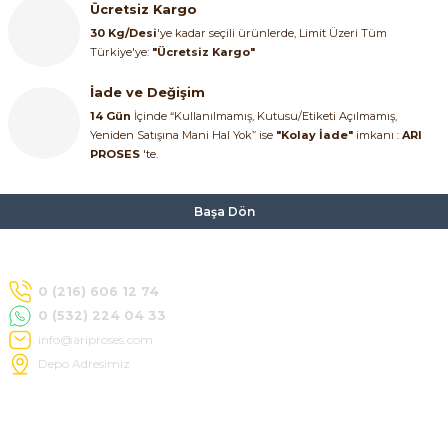
Ücretsiz Kargo
30 Kg/Desi
'ye kadar seçili ürünlerde, Limit Üzeri Tüm
Türkiye'ye:
"Ücretsiz Kargo"
İade ve Değişim
14 Gün
İçinde “Kullanılmamış, Kutusu/Etiketi Açılmamış,
Yeniden Satışına Mani Hal Yok” ise
"Kolay İade"
imkanı :
ARI
PROSES
'te.
Başa Dön
0 (216) 606 12 74
0 (532) 224 04 33
info@ariproses.com
Depo Adresimiz
Hakkımızda