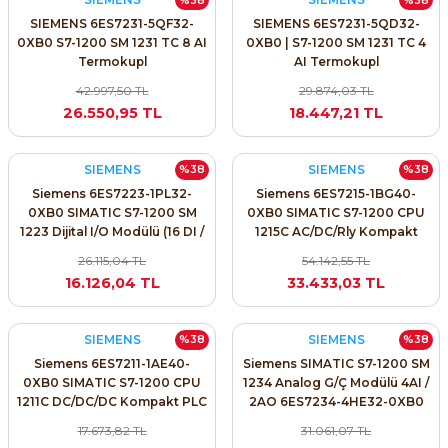
SIEMENS 6ES7231-5QF32-
SIEMENS 6ES7231-5QD32-
0XB0 S7-1200 SM 1231 TC 8 AI
0XB0 | S7-1200 SM 1231 TC 4
Termokupl
AI Termokupl
42.997,50 TL
29.874,03 TL
26.550,95 TL
18.447,21 TL
e Pako Şalterler
SIEMENS
SIEMENS
%38
%38
Siemens 6ES7223-1PL32-
Siemens 6ES7215-1BG40-
0XB0 SIMATIC S7-1200 SM
0XB0 SIMATIC S7-1200 CPU
1223 Dijital I/O Modülü (16 DI /
1215C AC/DC/Rly Kompakt
16 DO Röle)
PLC
26.115,04 TL
54.142,55 TL
16.126,04 TL
33.433,03 TL
SIEMENS
SIEMENS
%38
%38
Siemens 6ES7211-1AE40-
Siemens SIMATIC S7-1200 SM
0XB0 SIMATIC S7-1200 CPU
1234 Analog G/Ç Modülü 4AI /
1211C DC/DC/DC Kompakt PLC
2AO 6ES7234-4HE32-0XB0
17.673,82 TL
31.061,07 TL