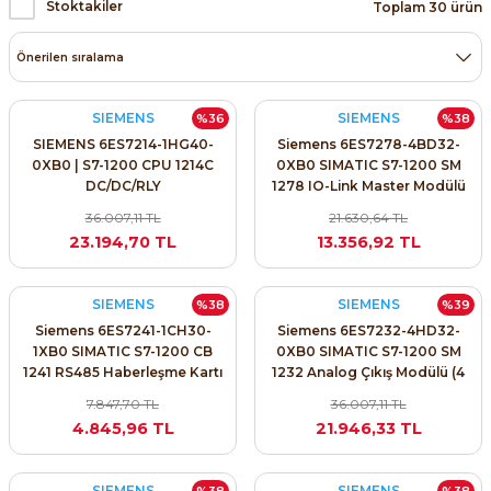
Stoktakiler
Toplam 30 ürün
SIMATIC SAFETY
Kaynakları - UPS
SIMATIC TIA PORTAL HMI Yazılımları
re Kesiciler
SIEMENS
SIEMENS
%36
%38
SIMATIC Yazılım Paketleri
SIEMENS 6ES7214-1HG40-
Siemens 6ES7278-4BD32-
0XB0 | S7-1200 CPU 1214C
0XB0 SIMATIC S7-1200 SM
SIMOTION Hareket Kontrol Üniteleri
DC/DC/RLY
1278 IO-Link Master Modülü
(4 Port)
alterleri
36.007,11 TL
21.630,64 TL
SIRIUS SAFETY
23.194,70 TL
13.356,92 TL
er Şalterleri
WinCC Unified Runtime Yazılımları
SIEMENS
SIEMENS
%38
%39
Siemens 6ES7241-1CH30-
Siemens 6ES7232-4HD32-
1XB0 SIMATIC S7-1200 CB
0XB0 SIMATIC S7-1200 SM
1241 RS485 Haberleşme Kartı
1232 Analog Çıkış Modülü (4
ler
AO)
7.847,70 TL
36.007,11 TL
4.845,96 TL
21.946,33 TL
ı
umuşak Yol Vericiler
SIEMENS
SIEMENS
%38
%38