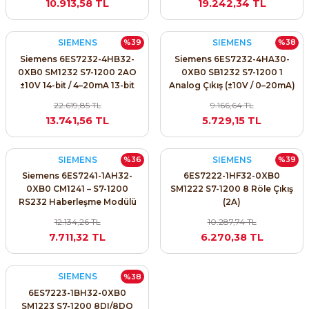
10.913,58 TL
19.242,34 TL
SIEMENS
SIEMENS
%39
%38
Siemens 6ES7232-4HB32-
Siemens 6ES7232-4HA30-
0XB0 SM1232 S7-1200 2AO
0XB0 SB1232 S7-1200 1
±10V 14-bit / 4–20mA 13-bit
Analog Çıkış (±10V / 0–20mA)
22.619,85 TL
9.166,64 TL
13.741,56 TL
5.729,15 TL
SIEMENS
SIEMENS
%36
%39
Siemens 6ES7241-1AH32-
6ES7222-1HF32-0XB0
0XB0 CM1241 – S7-1200
SM1222 S7-1200 8 Röle Çıkış
RS232 Haberleşme Modülü
(2A)
(Freeport, 9-pin D-Sub)
12.134,26 TL
10.287,74 TL
7.711,32 TL
6.270,38 TL
SIEMENS
%38
6ES7223-1BH32-0XB0
SM1223 S7-1200 8DI/8DO