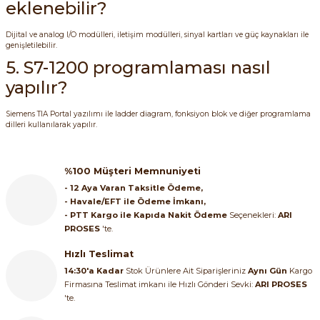
eklenebilir?
Dijital ve analog I/O modülleri, iletişim modülleri, sinyal kartları ve güç kaynakları ile
genişletilebilir.
5. S7-1200 programlaması nasıl
yapılır?
Siemens TIA Portal yazılımı ile ladder diagram, fonksiyon blok ve diğer programlama
dilleri kullanılarak yapılır.
%100 Müşteri Memnuniyeti
- 12 Aya Varan Taksitle Ödeme,
- Havale/EFT ile Ödeme İmkanı,
- PTT Kargo ile Kapıda Nakit Ödeme
Seçenekleri:
ARI
PROSES
'te.
Hızlı Teslimat
14:30'a Kadar
Stok Ürünlere Ait Siparişleriniz
Aynı Gün
Kargo
Firmasına Teslimat imkanı ile Hızlı Gönderi Sevki:
ARI PROSES
'te.