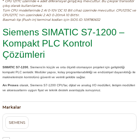
*
CPU 1217C üzerinde 4 adet diferansiyel giriş/çıkış mevcuttur. Bu çıkışlar transistör
çıkış olarak kullanılamaz.
ri ve Transmitterleri
ACS580
SIMATIC Endüstriyel Panel PC'ler
Tüm CPU modellerinde 2 AI 0-10V DC 10 Bit cihaz üzerinde mevcuttur. CPU1215C ve
Sinamics S120 Modüler Sürücü Sistemi
CPU1217C 'nin üzerindeki 2 AO 0-20mA 10 Bit'tir.
Basmalı tip (Push-in) terminal kodları için SIOS ID: 109780632
ACS880
SIMATIC ET200 Dağıtılmış Giriş-Çkış
e Ölçüm Cihazları
Sinamics S210 Servo Sürücü Sistemi
Siemens SIMATIC S7-1200 –
 Seviye
SIMATIC ET200SP Open Controller
Kompakt PLC Kontrol
ji Sayaçları
Sinamics V20 Hız Kontrol Cihazları
Çözümleri
ye
SIMATIC ExProof Panel PC'ler ve Thin C
ve Prizler
Sinamics V90 Servo Sürücü Sistemi
SIMATIC S7-1200
, Siemens’in küçük ve orta ölçekli otomasyon projeleri için geliştirdiği
SIMATIC HMI Operatör Paneller
kompakt PLC serisidir. Modüler yapısı, kolay programlanabilirliği ve endüstriyel dayanıklılığı ile
eri
makinelerinizin kontrolünü güvenli ve verimli şekilde sağlar.
SIMATIC S7-1200
Arı Proses
olarak, Siemens S7-1200 CPU’lar, dijital ve analog I/O modülleri, iletişim modülleri
 (Power Supply)
ve aksesuarlarını uygun fiyat ve teknik destek avantajıyla sunuyoruz.
SIMATIC S7-1500
Markalar
SIMATIC S7-300
 Taşıma Sistemleri - Spiral , Boru ,
SIEMENS
SIMATIC S7-400
ma Rölesi, Cihazları ve Anahtarları