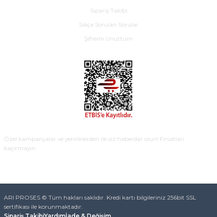
Sipariş Takibi
Sıkça Sorulan Sorular
Şifremi Unuttum
E-BÜLTEN
Özel kampanyalar ve yeniliklerden ilk siz haberdar olun! Fırsatları
kaçırmayın.
KAYDOL
ARI PROSES © Tüm hakları saklıdır. Kredi kartı bilgileriniz 256bit SSL
sertifikası ile korunmaktadır.
Sipariş Takibi
Yardım
İade & Değişim