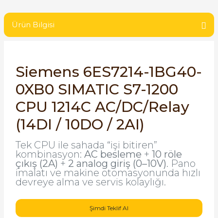
SIMATIC SAFETY
Kaynakları - UPS
Ürün Bilgisi
SIMATIC TIA PORTAL HMI Yazılımları
re Kesiciler
SIMATIC Yazılım Paketleri
Siemens 6ES7214-1BG40-
SIMOTION Hareket Kontrol Üniteleri
0XB0 SIMATIC S7-1200
alterleri
CPU 1214C AC/DC/Relay
SIRIUS SAFETY
er Şalterleri
(14DI / 10DO / 2AI)
WinCC Unified Runtime Yazılımları
Tek CPU ile sahada “işi bitiren”
kombinasyon:
AC besleme
+
10 röle
çıkış (2A)
+
2 analog giriş (0–10V)
. Pano
ler
imalatı ve makine otomasyonunda hızlı
devreye alma ve servis kolaylığı.
ı
Şimdi Teklif Al
umuşak Yol Vericiler