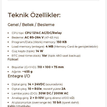
Teknik Özellikler:
Genel / Bellek / Besleme
CPU tipi:
CPU 1214C AC/DC/Relay
Besleme:
AC 85–264 V
(47–63 Hz)
Program/Data (Work) memory:
150 KB
Load memory (entegre):
4 MB
(Memory Card ile genişletilebilir)
Güç kaybı (tipik):
14 W
RTC (real-time clock):
Var
(tipik 480 saat backup)
Fiziksel
Boyutlar (G×Y×D):
110 × 100 × 75 mm
Ağırlık:
~455 g
Entegre I/O
Dijital giriş:
14 × 24VDC
(source/sink)
Dijital çıkış:
10 × Röle
, rezistif yükte
2A
Lamba yükü (DO):
30W DC / 200W AC
Analog giriş:
2 × 0–10V
(giriş direnci ≥100 kΩ)
AI çözünürlük (overrange ile):
10 bit
(işaret dahil)
Kablo Uzunluğu