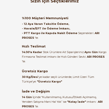
Sizin İçin Seçtiklerimiz
ulaştı elimize. Teşekkürler.
B... A... | 27/06/2026
SIEMENS
%35
6AV2123-2GB03-0AX0 HMI KTP700 Basic Panel PN 7'' Profinet
%100 Müşteri Memnuniyeti
Satıcı ilgili ve çok yardım severdi
- 12 Aya Varan Taksitle Ödeme,
bundan mehmet bey ilgi ve
- Havale/EFT ile Ödeme İmkanı,
alakası için teşekkür ederim
- PTT Kargo ile Kapıda Nakit Ödeme
Seçenekleri:
ARI
36.007,11 TL
PROSES
'te.
23.401,02 TL
muhammed demirci |
22/06/2026
Hızlı Teslimat
SIEMENS
Yeni
%39
14:30'a Kadar
Stok Ürünlere Ait Siparişleriniz
Aynı Gün
Kargo
6ES7214-1AG40-0XB0 CPU 1214C S7-1200 DC/DC/DC 14DI 10DO 2AI
Firmasına Teslimat imkanı ile Hızlı Gönderi Sevki:
ARI PROSES
Ürün elime eksiksiz ve hasarsız
'te.
ulaştı. Paketleme özenliydi,
alışveriş sürecinden memnun
Ücretsiz Kargo
36.007,11 TL
kaldım.
22.140,77 TL
30 Kg/Desi
'ye kadar seçili ürünlerde, Limit Üzeri Tüm
Kemal Toktaş | 20/06/2026
Türkiye'ye:
"Ücretsiz Kargo"
SIEMENS
%38
İade ve Değişim
6ES7223-1BL32-0XB0 SM1223 S7-1200 16DI/16DO 24VDC 0.5A
Alışveriş süreci de hızlı ve
14 Gün
İçinde “Kullanılmamış, Kutusu/Etiketi Açılmamış,
problemsiz geçti.
Yeniden Satışına Mani Hal Yok” ise
"Kolay İade"
imkanı :
ARI
PROSES
'te.
Kemal Toktaş | 20/06/2026
26.115,04 TL