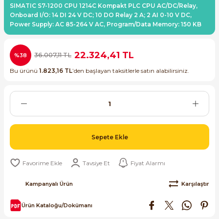
SIMATIC S7-1200 CPU 1214C Kompakt PLC CPU AC/DC/Relay,
ri ve Transmitterleri
ACS580
SIMATIC Endüstriyel Panel PC'ler
Onboard I/O: 14 DI 24 V DC; 10 DO Relay 2 A; 2 AI 0-10 V DC,
Sinamics S120 Modüler Sürücü Sistemi
Power Supply: AC 85-264 V AC, Program/Data Memory: 150 KB
ACS880
SIMATIC ET200 Dağıtılmış Giriş-Çkış
e Ölçüm Cihazları
Sinamics S210 Servo Sürücü Sistemi
22.324,41 TL
36.007,11 TL
%38
 Seviye
SIMATIC ET200SP Open Controller
ji Sayaçları
Sinamics V20 Hız Kontrol Cihazları
Bu ürünü
1.823,16 TL
’den başlayan taksitlerle satın alabilirsiniz.
ye
SIMATIC ExProof Panel PC'ler ve Thin C
ve Prizler
Sinamics V90 Servo Sürücü Sistemi
SIMATIC HMI Operatör Paneller
eri
SIMATIC S7-1200
Sepete Ekle
 (Power Supply)
SIMATIC S7-1500
Tavsiye Et
Fiyat Alarmı
SIMATIC S7-300
Kampanyalı Ürün
Karşılaştır
 Taşıma Sistemleri - Spiral , Boru ,
SIMATIC S7-400
Ürün Kataloğu/Dokümanı
ma Rölesi, Cihazları ve Anahtarları