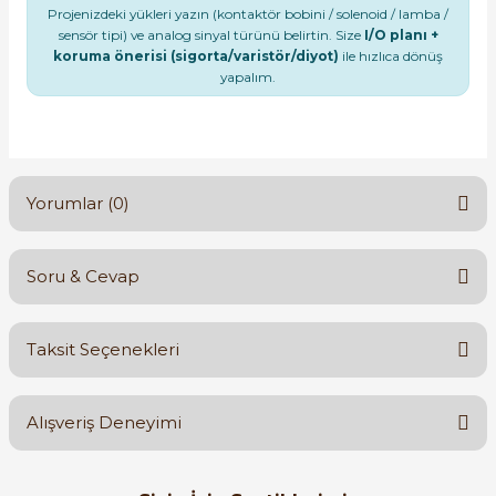
Projenizdeki yükleri yazın (kontaktör bobini / solenoid / lamba /
sensör tipi) ve analog sinyal türünü belirtin. Size
I/O planı +
koruma önerisi (sigorta/varistör/diyot)
ile hızlıca dönüş
yapalım.
Yorumlar (0)
Soru & Cevap
Bu ürüne ilk yorumu siz yapın!
Taksit Seçenekleri
Yorum Yaz
Ürün hakkında henüz soru sorulmamış.
Alışveriş Deneyimi
Soru Sor
Orijinal kutusuyla ertesi gün