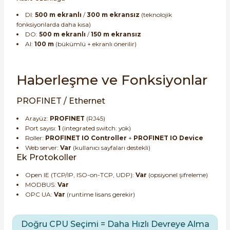
DI:
500 m ekranlı
/
300 m ekransız
(teknolojik
fonksiyonlarda daha kısa)
DO:
500 m ekranlı
/
150 m ekransız
AI:
100 m
(bükümlü + ekranlı önerilir)
Haberleşme ve Fonksiyonlar
PROFINET / Ethernet
Arayüz:
PROFINET
(RJ45)
Port sayısı:
1
(integrated switch: yok)
Roller:
PROFINET IO Controller
+
PROFINET IO Device
Web server:
Var
(kullanıcı sayfaları destekli)
Ek Protokoller
Open IE (TCP/IP, ISO-on-TCP, UDP):
Var
(opsiyonel şifreleme)
MODBUS:
Var
OPC UA:
Var
(runtime lisans gerekir)
Doğru CPU Seçimi = Daha Hızlı Devreye Alma