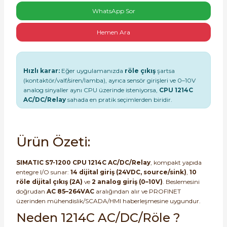
WhatsApp Sor
Hemen Ara
Hızlı karar:
Eğer uygulamanızda
röle çıkış
şartsa
e Pako Şalterler
(kontaktör/valf/siren/lamba), ayrıca sensör girişleri ve 0–10V
analog sinyaller aynı CPU üzerinde isteniyorsa,
CPU 1214C
AC/DC/Relay
sahada en pratik seçimlerden biridir.
Ürün Özeti:
SIMATIC S7-1200 CPU 1214C AC/DC/Relay
, kompakt yapıda
entegre I/O sunar:
14 dijital giriş (24VDC, source/sink)
,
10
röle dijital çıkış (2A)
ve
2 analog giriş (0–10V)
. Beslemesini
doğrudan
AC 85–264VAC
aralığından alır ve PROFINET
üzerinden mühendislik/SCADA/HMI haberleşmesine uygundur.
Neden 1214C AC/DC/Röle ?