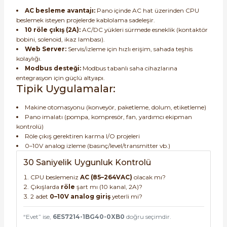
AC besleme avantajı:
Pano içinde AC hat üzerinden CPU
beslemek isteyen projelerde kablolama sadeleşir.
10 röle çıkış (2A):
AC/DC yükleri sürmede esneklik (kontaktör
bobini, solenoid, ikaz lambası).
Web Server:
Servis/izleme için hızlı erişim, sahada teşhis
kolaylığı.
Modbus desteği:
Modbus tabanlı saha cihazlarına
entegrasyon için güçlü altyapı.
Tipik Uygulamalar:
Makine otomasyonu (konveyör, paketleme, dolum, etiketleme)
Pano imalatı (pompa, kompresör, fan, yardımcı ekipman
kontrolü)
Röle çıkış gerektiren karma I/O projeleri
0–10V analog izleme (basınç/level/transmitter vb.)
30 Saniyelik Uygunluk Kontrolü
CPU beslemeniz
AC (85–264VAC)
olacak mı?
Çıkışlarda
röle
şart mı (10 kanal, 2A)?
2 adet
0–10V analog giriş
yeterli mi?
“Evet” ise,
6ES7214-1BG40-0XB0
doğru seçimdir.