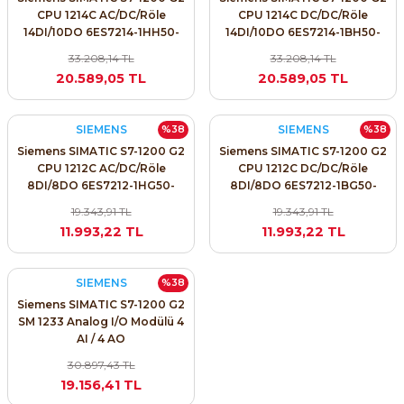
CPU 1214C AC/DC/Röle
CPU 1214C DC/DC/Röle
14DI/10DO 6ES7214-1HH50-
14DI/10DO 6ES7214-1BH50-
0XB0
0XB0
33.208,14 TL
33.208,14 TL
20.589,05 TL
20.589,05 TL
SIEMENS
SIEMENS
%38
%38
Siemens SIMATIC S7-1200 G2
Siemens SIMATIC S7-1200 G2
CPU 1212C AC/DC/Röle
CPU 1212C DC/DC/Röle
8DI/8DO 6ES7212-1HG50-
8DI/8DO 6ES7212-1BG50-
0XB0
0XB0
19.343,91 TL
19.343,91 TL
11.993,22 TL
11.993,22 TL
SIEMENS
%38
Siemens SIMATIC S7-1200 G2
SM 1233 Analog I/O Modülü 4
AI / 4 AO
30.897,43 TL
19.156,41 TL