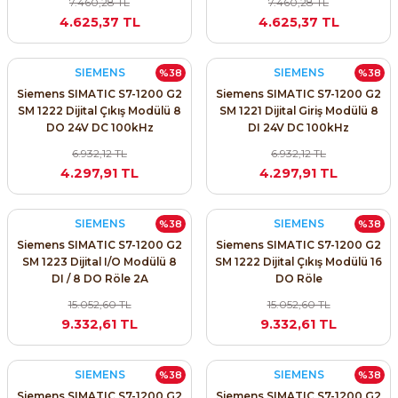
7.460,28 TL
7.460,28 TL
4.625,37 TL
4.625,37 TL
SIEMENS
SIEMENS
%38
%38
Siemens SIMATIC S7-1200 G2
Siemens SIMATIC S7-1200 G2
SM 1222 Dijital Çıkış Modülü 8
SM 1221 Dijital Giriş Modülü 8
e Pako Şalterler
DO 24V DC 100kHz
DI 24V DC 100kHz
6.932,12 TL
6.932,12 TL
4.297,91 TL
4.297,91 TL
SIEMENS
SIEMENS
%38
%38
Siemens SIMATIC S7-1200 G2
Siemens SIMATIC S7-1200 G2
SM 1223 Dijital I/O Modülü 8
SM 1222 Dijital Çıkış Modülü 16
DI / 8 DO Röle 2A
DO Röle
15.052,60 TL
15.052,60 TL
9.332,61 TL
9.332,61 TL
SIEMENS
SIEMENS
%38
%38
Siemens SIMATIC S7-1200 G2
Siemens SIMATIC S7-1200 G2