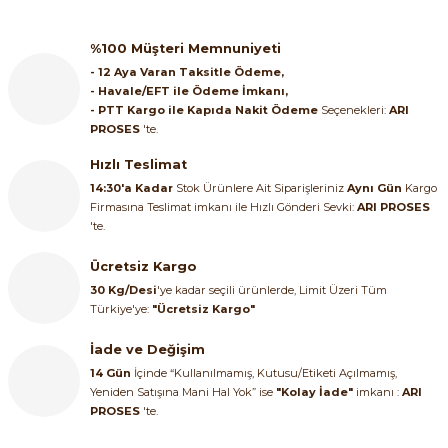
%100 Müşteri Memnuniyeti
- 12 Aya Varan Taksitle Ödeme,
- Havale/EFT ile Ödeme İmkanı,
- PTT Kargo ile Kapıda Nakit Ödeme
Seçenekleri:
ARI
PROSES
'te.
Hızlı Teslimat
14:30'a Kadar
Stok Ürünlere Ait Siparişleriniz
Aynı Gün
Kargo
Firmasına Teslimat imkanı ile Hızlı Gönderi Sevki:
ARI PROSES
'te.
Ücretsiz Kargo
30 Kg/Desi
'ye kadar seçili ürünlerde, Limit Üzeri Tüm
Türkiye'ye:
"Ücretsiz Kargo"
İade ve Değişim
14 Gün
İçinde “Kullanılmamış, Kutusu/Etiketi Açılmamış,
Yeniden Satışına Mani Hal Yok” ise
"Kolay İade"
imkanı :
ARI
PROSES
'te.