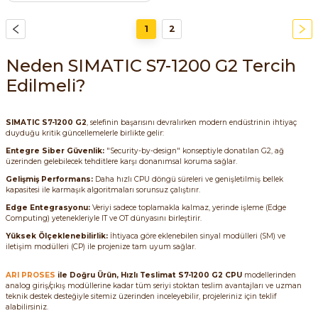
1
2
Neden SIMATIC S7-1200 G2 Tercih
Edilmeli?
SIMATIC
S7-1200 G2
, selefinin başarısını devralırken modern endüstrinin ihtiyaç
duyduğu kritik güncellemelerle birlikte gelir:
Entegre Siber Güvenlik:
"Security-by-design" konseptiyle donatılan G2, ağ
üzerinden gelebilecek tehditlere karşı donanımsal koruma sağlar.
Gelişmiş Performans:
Daha hızlı CPU döngü süreleri ve genişletilmiş bellek
kapasitesi ile karmaşık algoritmaları sorunsuz çalıştırır.
Edge Entegrasyonu:
Veriyi sadece toplamakla kalmaz, yerinde işleme (Edge
Computing) yetenekleriyle IT ve OT dünyasını birleştirir.
Yüksek Ölçeklenebilirlik:
İhtiyaca göre eklenebilen sinyal modülleri (SM) ve
iletişim modülleri (CP) ile projenize tam uyum sağlar.
ARI PROSES
ile Doğru Ürün, Hızlı Teslimat
S7-1200 G2 CPU
modellerinden
analog giriş/çıkış modüllerine kadar tüm seriyi stoktan teslim avantajları ve uzman
teknik destek desteğiyle sitemiz üzerinden inceleyebilir, projeleriniz için teklif
alabilirsiniz.