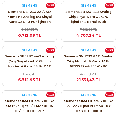
SIMATIC SAFETY
SIEMENS
SIEMENS
%38
%38
Siemens SB 1233 2AI/2AO
Siemens SB 1231 4AI Analog
Kaynakları - UPS
Kombine Analog I/O Sinyal
Giriş Sinyal Kartı G2 CPU
SIMATIC TIA PORTAL HMI Yazılımları
Kartı G2 CPU'nun İçinden
İçinden 4 Kanal 14 Bit
re Kesiciler
Hem Ölç Hem Kontrol Et
10.827,31 TL
7.592,32 TL
SIMATIC Yazılım Paketleri
6.712,93 TL
4.707,24 TL
SIMOTION Hareket Kontrol Üniteleri
SIEMENS
SIEMENS
%38
%38
alterleri
SIRIUS SAFETY
Siemens SB 1232 4AO Analog
Siemens SM 1232 8AO Analog
Çıkış Sinyal Kartı CPU'nun
Çıkış Modülü 8 Kanal 14 Bit
er Şalterleri
İçinden 4 Kanal 14 Bit DAC
6ES7232-4HF50-0XB0
WinCC Unified Runtime Yazılımları
Gücü
10.827,31 TL
34.792,62 TL
6.712,93 TL
21.571,43 TL
ler
SIEMENS
SIEMENS
%38
%38
Siemens SIMATIC S7-1200 G2
Siemens SIMATIC S7-1200 G2
ı
SM 1223 Dijital I/O Modülü 16
SM 1223 Dijital I/O Modülü 8
DI / 16 DO 100kHz
DI / 8 DO 100kHz
umuşak Yol Vericiler