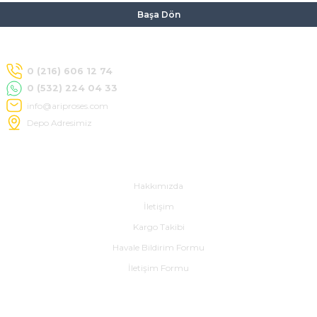
Başa Dön
0 (216) 606 12 74
0 (532) 224 04 33
info@ariproses.com
Depo Adresimiz
Hakkımızda
Hakkımızda
İletişim
Kargo Takibi
Havale Bildirim Formu
İletişim Formu
Alışveriş