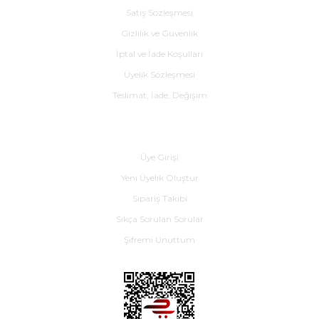
Satış Sözleşmesi
Gizlilik ve Güvenlik
İptal ve İade Koşulları
Üyelik Sözleşmesi
Teslimat, İade, Değişim
Yardım
Üye Girişi
Yeni Üyelik Oluştur
Sipariş Takibi
Sıkça Sorulan Sorular
Şifremi Unuttum