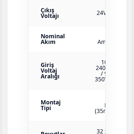
Çıkış
24V DC
Voltajı
Nominal
2.5
Akım
Amper
100 ~
Giriş
240VAC
Voltaj
/ 90 ~
Aralığı
350VDC
DIN
Montaj
Rayı
Tipi
(35mm)
32 x 90
Boyutlar