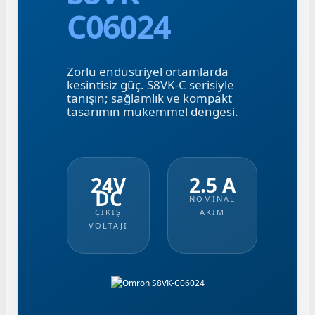
C06024
Zorlu endüstriyel ortamlarda
kesintisiz güç. S8VK-C serisiyle
tanışın; sağlamlık ve kompakt
e Pako Şalterler
tasarımın mükemmel dengesi.
24V
2.5 A
DC
NOMİNAL
ÇIKIŞ
AKIM
VOLTAJI