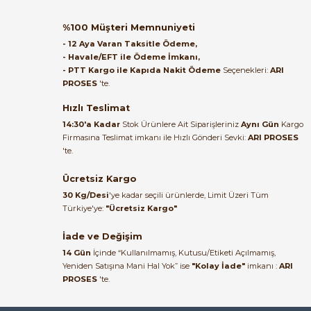
Ürün elime eksiksiz ve hasarsız
ulaştı. Paketleme özenliydi,
%100 Müşteri Memnuniyeti
alışveriş sürecinden memnun
- 12 Aya Varan Taksitle Ödeme,
kaldım.
- Havale/EFT ile Ödeme İmkanı,
- PTT Kargo ile Kapıda Nakit Ödeme
Seçenekleri:
ARI
Kemal Toktaş | 20/06/2026
PROSES
'te.
Hızlı Teslimat
Alışveriş süreci de hızlı ve
14:30'a Kadar
Stok Ürünlere Ait Siparişleriniz
Aynı Gün
Kargo
problemsiz geçti.
Firmasına Teslimat imkanı ile Hızlı Gönderi Sevki:
ARI PROSES
'te.
Kemal Toktaş | 20/06/2026
Ücretsiz Kargo
Havale ile odeme yaptim ve
30 Kg/Desi
'ye kadar seçili ürünlerde, Limit Üzeri Tüm
tedirgindim ama saticinin
Türkiye'ye:
"Ücretsiz Kargo"
sonrasindaki iletisim ve
bilgilendirmesinden cok
İade ve Değişim
memnun kaldim. Kesinlikle
14 Gün
İçinde “Kullanılmamış, Kutusu/Etiketi Açılmamış,
tavsiye ederim.
Yeniden Satışına Mani Hal Yok” ise
"Kolay İade"
imkanı :
ARI
mehidin tahsin | 20/06/2026
PROSES
'te.