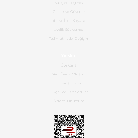
Hızlı bir şekilde elimize ulaştı
Satış Sözleşmesi
güzel paketlenmişti
Gizlilik ve Güvenlik
B... K... | 16/05/2026
İptal ve İade Koşulları
Üyelik Sözleşmesi
Ürün iki gün içinde elime
Teslimat, İade, Değişim
ulaştı.Ürünün paketlenmesi
gayet başarılı hasarsız bir şekilde
teslim aldım. Bu konudaki
Yardım
hassasiyetleri ve Ürünün kalitesi
için teşekkür ederim
Üye Girişi
Yeni Üyelik Oluştur
C... K... | 16/05/2026
Sipariş Takibi
Sıkça Sorulan Sorular
Deneyimini Paylaş
Diğer yorumları göster
Şifremi Unuttum