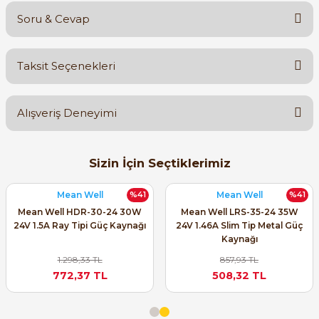
Soru & Cevap
Bu ürüne ilk yorumu siz yapın!
Taksit Seçenekleri
Yorum Yaz
Ürün hakkında henüz soru sorulmamış.
Alışveriş Deneyimi
Soru Sor
Orijinal kutusuyla ertesi gün
Sizin İçin Seçtiklerimiz
ulaştı elimize. Teşekkürler.
B... A... | 27/06/2026
Mean Well
Mean Well
%41
%41
Mean Well HDR-30-24 30W
Mean Well LRS-35-24 35W
24V 1.5A Ray Tipi Güç Kaynağı
24V 1.46A Slim Tip Metal Güç
Satıcı ilgili ve çok yardım severdi
Kaynağı
bundan mehmet bey ilgi ve
alakası için teşekkür ederim
1.298,33 TL
857,93 TL
772,37 TL
508,32 TL
muhammed demirci |
22/06/2026