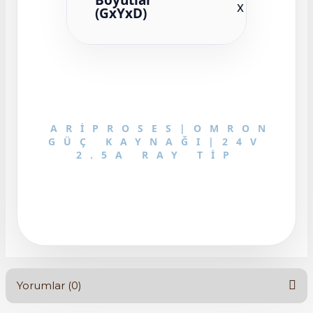
x 110
(GxYxD)
mm
ARIPROSES|OMRON
GÜÇ KAYNAĞI|24V
2.5A RAY TIP
Yorumlar (0)