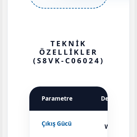
TEKNİK
ÖZELLİKLER
(S8VK-C06024)
Parametre
Değer
60
Çıkış Gücü
Watt