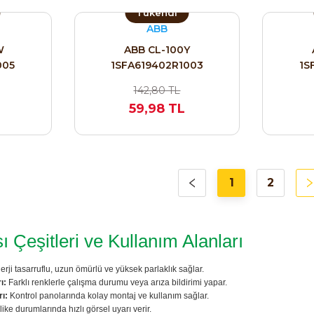
Tükendi
ABB
W
ABB CL-100Y
005
1SFA619402R1003
1S
142,80 TL
59,98 TL
1
2
 Çeşitleri ve Kullanım Alanları
rji tasarruflu, uzun ömürlü ve yüksek parlaklık sağlar.
ı:
Farklı renklerle çalışma durumu veya arıza bildirimi yapar.
ı:
Kontrol panolarında kolay montaj ve kullanım sağlar.
ike durumlarında hızlı görsel uyarı verir.