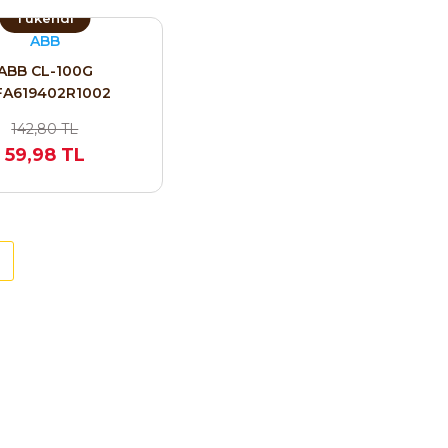
Tükendi
ABB
ABB CL-100G
FA619402R1002
142,80 TL
59,98 TL