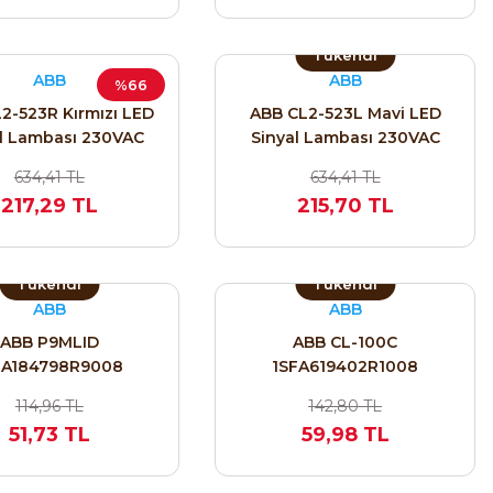
Tükendi
ABB
ABB
%66
2-523R Kırmızı LED
ABB CL2-523L Mavi LED
l Lambası 230VAC
Sinyal Lambası 230VAC
| 1SFA619403R5231
22mm | 1SFA619403R5234
634,41 TL
634,41 TL
217,29 TL
215,70 TL
Tükendi
Tükendi
ABB
ABB
ABB P9MLID
ABB CL-100C
FA184798R9008
1SFA619402R1008
114,96 TL
142,80 TL
51,73 TL
59,98 TL