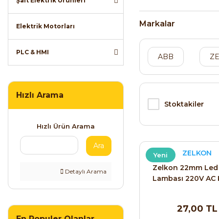
Şalt Elektrik Ürünleri
Markalar
Elektrik Motorları
PLC & HMI
ABB
Z
Hızlı Arama
Stoktakiler
Hızlı Ürün Arama
Ara
ZELKON
Yeni
Zelkon 22mm Led 
Detaylı Arama
Lambası 220V AC K
27,00 TL
En Populer Olanlar