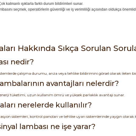
ok katmanlı ışıklarla farklı durum bildirimleri sunar.
ambasını seçmek, operatörlerin güvenliği ve iş verimliliği açısından oldukça önemlid
ları Hakkında Sıkça Sorulan Sorul
ası nedir?
temlerde çalışma durumu, arıza veya tehlike bildirimini görsel olarak ileten bir
lambalarının avantajları nelerdir?
enerji tüketimi, uzun kullanım ömrü ve yüksek parlaklık avantajı sunar.
aları nerelerde kullanılır?
yon sistemleri, kontrol panoları ve tehlike uyarı sistemlerinde yaygın olarak ku
sinyal lambası ne işe yarar?