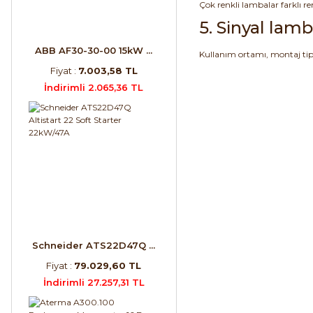
Çok renkli lambalar farklı re
5. Sinyal lam
ABB AF30-30-00 15kW ...
Kullanım ortamı, montaj tipi,
Fiyat :
7.003,58 TL
İndirimli 2.065,36 TL
Schneider ATS22D47Q ...
Fiyat :
79.029,60 TL
İndirimli 27.257,31 TL