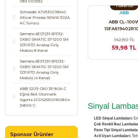
083 000532
Tükendi
Schneider ATV930C16N4C
ABB
Altivar Process 160kW 302A
ABB CL-100
AC Sürücü
1SFA619402R1
Siemens 6ES7231-5PF32-
0XB0 SIMATIC S7-1200 SM
142,80 TL
1231 RTD Analog Giriş
59,98 TL
Modülü 8 Kanal
Siemens 6ES7231-5PD32-
0XB0 SIMATIC S7-1200 SM
1231 RTD Analog Giriş
Modülü (4 Kanal)
ABB S203-C80 3P 80A C
Eğrisi 6kA Otomatik
Sigorta 2CDS253001R0804
Sinyal Lambası
3x80A C
LED Sinyal Lambaları:
Ene
Çok Renkli İkaz Lambalar
Pano Tipi Sinyal Lambalar
Sponsor Ürünler
Acil Uyarı Lambaları:
Tehl