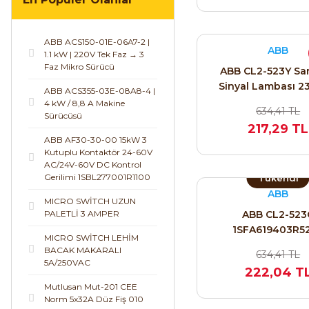
ABB ACS150-01E-06A7-2 |
ABB
1.1 kW | 220V Tek Faz → 3
Faz Mikro Sürücü
ABB CL2-523Y Sar
Sinyal Lambası 
ABB ACS355-03E-08A8-4 |
22mm | 1SFA61940
4 kW / 8,8 A Makine
634,41 TL
Sürücüsü
217,29 TL
ABB AF30-30-00 15kW 3
Kutuplu Kontaktör 24-60V
AC/24V-60V DC Kontrol
Gerilimi 1SBL277001R1100
Tükendi
ABB
MICRO SWİTCH UZUN
PALETLİ 3 AMPER
ABB CL2-523
1SFA619403R5
MICRO SWİTCH LEHİM
BACAK MAKARALI
634,41 TL
5A/250VAC
222,04 T
Mutlusan Mut-201 CEE
Norm 5x32A Düz Fiş 010