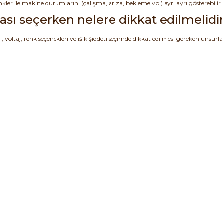
nkler ile makine durumlarını (çalışma, arıza, bekleme vb.) ayrı ayrı gösterebilir.
bası seçerken nelere dikkat edilmelidi
 voltaj, renk seçenekleri ve ışık şiddeti seçimde dikkat edilmesi gereken unsurla