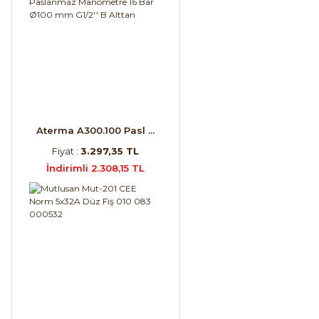
Aterma A300.100 Pasl ...
Fiyat :
3.297,35 TL
İndirimli 2.308,15 TL