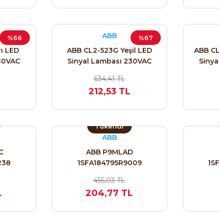
ABB
%66
%67
ı LED
ABB CL2-523G Yeşil LED
ABB CL
230VAC
Sinyal Lambası 230VAC
Sinya
3R5233
22mm | 1SFA619403R5232
22mm 
634,41 TL
212,53 TL
Tükendi
ABB
C
ABB P9MLAD
238
1SFA184795R9009
1S
455,03 TL
L
204,77 TL