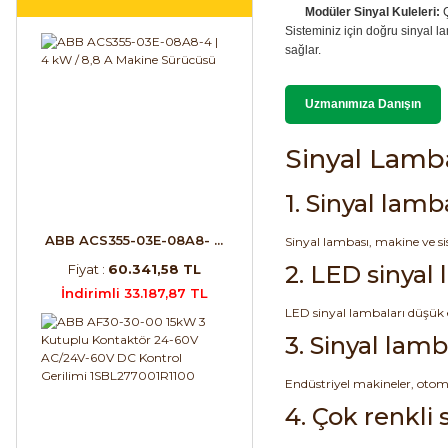
Modüler Sinyal Kuleleri:
Ç
Sisteminiz için doğru sinyal l
sağlar.
Uzmanımıza Danışın
Sinyal Lamba
1. Sinyal lamb
ABB ACS355-03E-08A8- ...
Sinyal lambası, makine ve sis
2. LED sinyal 
Fiyat :
60.341,58 TL
İndirimli 33.187,87 TL
LED sinyal lambaları düşük 
3. Sinyal lamb
Endüstriyel makineler, otomas
4. Çok renkli 