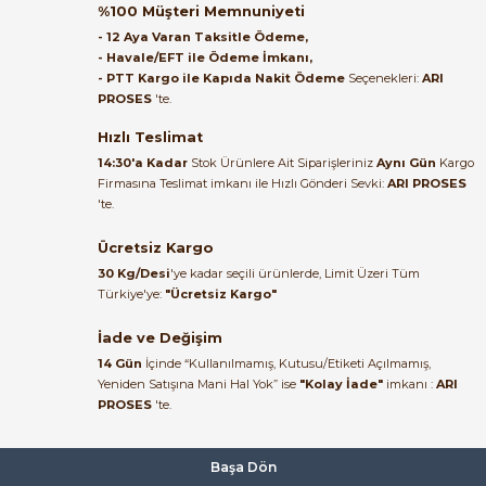
Zelkon 22mm Led Sinyal Lambası 220V AC Kırmızı
%100 Müşteri Memnuniyeti
Satıcı ilgili ve çok yardım severdi
- 12 Aya Varan Taksitle Ödeme,
bundan mehmet bey ilgi ve
- Havale/EFT ile Ödeme İmkanı,
alakası için teşekkür ederim
- PTT Kargo ile Kapıda Nakit Ödeme
Seçenekleri:
ARI
PROSES
'te.
27,00 TL
muhammed demirci |
22/06/2026
Hızlı Teslimat
ZELKON
Yeni
14:30'a Kadar
Stok Ürünlere Ait Siparişleriniz
Aynı Gün
Kargo
Zelkon 22mm Led Sinyal Lambası Yeşil 220 V AC
Firmasına Teslimat imkanı ile Hızlı Gönderi Sevki:
ARI PROSES
Ürün elime eksiksiz ve hasarsız
'te.
ulaştı. Paketleme özenliydi,
alışveriş sürecinden memnun
Ücretsiz Kargo
kaldım.
27,00 TL
30 Kg/Desi
'ye kadar seçili ürünlerde, Limit Üzeri Tüm
Kemal Toktaş | 20/06/2026
Türkiye'ye:
"Ücretsiz Kargo"
ZELKON
İade ve Değişim
Zelkon 22mm Led Sinyal Lambası 220 V AC Beyaz
Alışveriş süreci de hızlı ve
14 Gün
İçinde “Kullanılmamış, Kutusu/Etiketi Açılmamış,
problemsiz geçti.
Yeniden Satışına Mani Hal Yok” ise
"Kolay İade"
imkanı :
ARI
PROSES
'te.
Kemal Toktaş | 20/06/2026
27,00 TL
Havale ile odeme yaptim ve
Başa Dön
tedirgindim ama saticinin