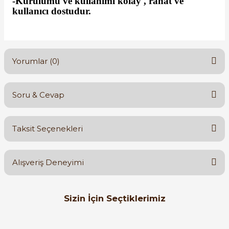
-Kurulumu ve kullanımı kolay , rahat ve
kullanıcı dostudur.
Yorumlar (0)
Soru & Cevap
Bu ürüne ilk yorumu siz yapın!
Taksit Seçenekleri
Yorum Yaz
Ürün hakkında henüz soru sorulmamış.
Alışveriş Deneyimi
Soru Sor
Orijinal kutusuyla ertesi gün
Sizin İçin Seçtiklerimiz
ulaştı elimize. Teşekkürler.
B... A... | 27/06/2026
ZELKON
Yeni