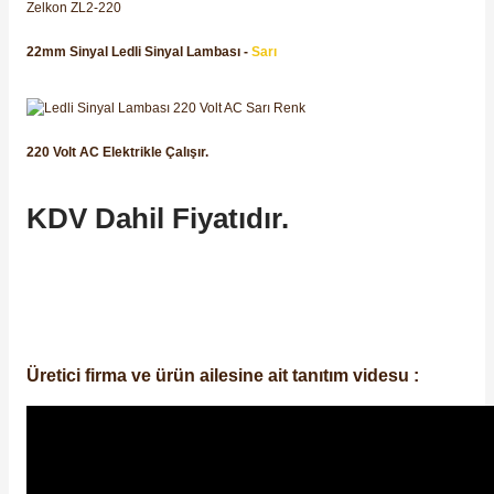
Zelkon ZL2-220
SIMATIC SAFETY
22mm Sinyal Ledli Sinyal Lambası -
Sarı
Kaynakları - UPS
SIMATIC TIA PORTAL HMI Yazılımları
re Kesiciler
SIMATIC Yazılım Paketleri
220 Volt AC Elektrikle Çalışır.
SIMOTION Hareket Kontrol Üniteleri
KDV Dahil Fiyatıdır.
alterleri
SIRIUS SAFETY
er Şalterleri
WinCC Unified Runtime Yazılımları
Üretici firma ve ürün ailesine ait tanıtım videsu :
ler
ı
umuşak Yol Vericiler