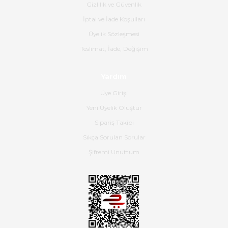
Gizlilik ve Güvenlik
Gerçekten harika ve etkileyici
İptal ve İade Koşulları
olmuş, tam istediğim gibi. Ayrıca
satış personeline de güzel ve
Üyelik Sözleşmesi
nazik ilgisi için teşekkür ederim.
Teslimat, İade, Değişim
Dima Kulalac | 18/05/2026
Yardım
Hızlı bir şekilde elimize ulaştı
Üye Girişi
güzel paketlenmişti
Yeni Üyelik Oluştur
B... K... | 16/05/2026
Sipariş Takibi
Sıkça Sorulan Sorular
Ürün iki gün içinde elime
ulaştı.Ürünün paketlenmesi
Şifremi Unuttum
gayet başarılı hasarsız bir şekilde
teslim aldım. Bu konudaki
hassasiyetleri ve Ürünün kalitesi
için teşekkür ederim
C... K... | 16/05/2026