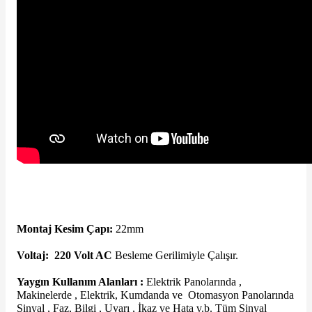
e Pako Şalterler
Montaj Kesim Çapı:
22mm
Voltaj: 220 Volt AC
Besleme Gerilimiyle Çalışır.
Yaygın Kullanım Alanları :
Elektrik Panolarında ,
Makinelerde , Elektrik, Kumdanda ve Otomasyon Panolarında
Sinyal , Faz, Bilgi , Uyarı , İkaz ve Hata v.b. Tüm Sinyal