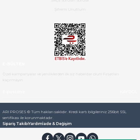
Sıkça Sorulan Sorular
Ürün iki gün içinde elime
ulaştı.Ürünün paketlenmesi
Şifremi Unuttum
gayet başarılı hasarsız bir şekilde
teslim aldım. Bu konudaki
hassasiyetleri ve Ürünün kalitesi
için teşekkür ederim
C... K... | 16/05/2026
Deneyimini Paylaş
Diğer yorumları göster
E-BÜLTEN
Özel kampanyalar ve yeniliklerden ilk siz haberdar olun! Fırsatları
kaçırmayın.
KAYDOL
ARI PROSES © Tüm hakları saklıdır. Kredi kartı bilgileriniz 256bit SSL
sertifikası ile korunmaktadır.
Sipariş Takibi
Yardım
İade & Değişim