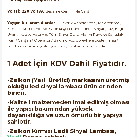
Voltaj: 220 Volt AC
Besleme Gerilimiyle Çalışır.
Yaygın Kullanım Alanları :
Elektrik Panolarında , Makinelerde ,
Elektrik, Kumdanda ve Otomasyon Panolarında Sinyal , Faz, Bilgi ,
Uyarı , İkaz ve Hata v.b. Tüm Sinyal Durumlarını Pano ve Sahadaki
İlgili / Çalışan / Operatör / Bakımcı v.b. görevlilere gösterilmesi /
belirtmek durum göstergesi amaçlı kullanılabilmektedir.
1 Adet İçin KDV Dahil Fiyatıdır.
-Zelkon (Yerli Üretici) markasının üretmiş
olduğu led sinyal lambası ürünlerinden
biridir.
-Kaliteli malzemeden imal edilmiş olması
ile yapısı bakımından yüksek
dayanıklılığa ve uzun ömürlü bir yapıya
sahiptir.
-Zelkon Kırmızı Ledli Sinyal Lambası,