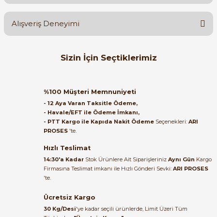
Yorum Yaz
Ürün hakkında henüz soru sorulmamış.
Alışveriş Deneyimi
Soru Sor
Orijinal kutusuyla ertesi gün
Sizin İçin Seçtiklerimiz
ulaştı elimize. Teşekkürler.
B... A... | 27/06/2026
ZELKON
Yeni
Zelkon 22mm Led Sinyal Lambası 220V AC Kırmızı
%100 Müşteri Memnuniyeti
Satıcı ilgili ve çok yardım severdi
- 12 Aya Varan Taksitle Ödeme,
bundan mehmet bey ilgi ve
- Havale/EFT ile Ödeme İmkanı,
alakası için teşekkür ederim
- PTT Kargo ile Kapıda Nakit Ödeme
Seçenekleri:
ARI
PROSES
'te.
27,00 TL
muhammed demirci |
22/06/2026
Hızlı Teslimat
ZELKON
Yeni
14:30'a Kadar
Stok Ürünlere Ait Siparişleriniz
Aynı Gün
Kargo
Zelkon 22mm Led Sinyal Lambası 220 V AC Sarı
Firmasına Teslimat imkanı ile Hızlı Gönderi Sevki:
ARI PROSES
Ürün elime eksiksiz ve hasarsız
'te.
ulaştı. Paketleme özenliydi,
alışveriş sürecinden memnun
Ücretsiz Kargo
kaldım.
27,00 TL
30 Kg/Desi
'ye kadar seçili ürünlerde, Limit Üzeri Tüm