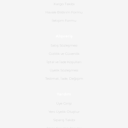
Ahmet Çağın | 20/06/2026
Kargo Takibi
Havale Bildirim Formu
Ürün sorunsuz ulaştı havalı
İletişim Formu
poşetlerle gönderim yapıyorlar.
Ürünün kodu XDR-240e-24 yeni
ürün geliyor.
Alışveriş
B... K... | 16/06/2026
Satış Sözleşmesi
Gizlilik ve Güvenlik
Gerçekten harika ve etkileyici
İptal ve İade Koşulları
olmuş, tam istediğim gibi. Ayrıca
satış personeline de güzel ve
Üyelik Sözleşmesi
nazik ilgisi için teşekkür ederim.
Teslimat, İade, Değişim
Dima Kulalac | 18/05/2026
Yardım
Hızlı bir şekilde elimize ulaştı
Üye Girişi
güzel paketlenmişti
Yeni Üyelik Oluştur
B... K... | 16/05/2026
Sipariş Takibi