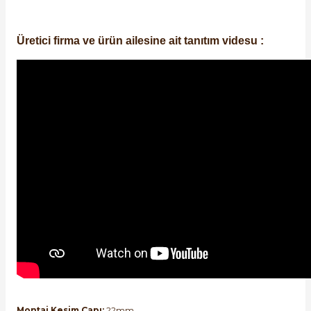
Üretici firma ve ürün ailesine ait tanıtım videsu :
e Pako Şalterler
Montaj Kesim Çapı:
22mm