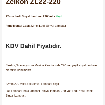
Zelkon ZL22-220
SIMATIC SAFETY
Kaynakları - UPS
SIMATIC TIA PORTAL HMI Yazılımları
22mm Ledli Sinyal Lambası 220 Volt -
Yeşil
re Kesiciler
Pano Montaj Çapı:
22mm Ledli Sinyal Lambası
SIMATIC Yazılım Paketleri
SIMOTION Hareket Kontrol Üniteleri
KDV Dahil Fiyatıdır.
alterleri
SIRIUS SAFETY
er Şalterleri
WinCC Unified Runtime Yazılımları
Elektrik,Otomasyon ve Makine Panolarında 220 volt yeşil sinyal lambası
olarak kullanılmakta.
ler
22mm 220 Volt Ledli Sinyal Lambası Yeşil.
Faz Lambası, hata lambası , sinyal lambası 220 Volt Ledli Yeşil Renk
ı
Sinyal Lambası.
umuşak Yol Vericiler