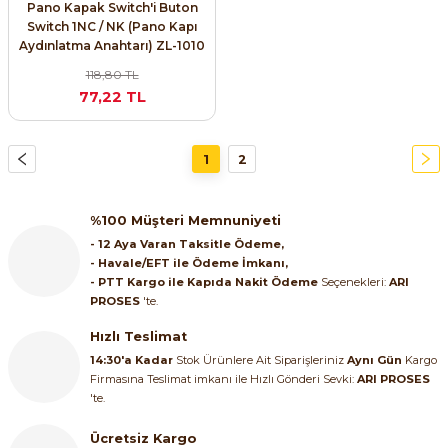
Pano Kapak Switch'i Buton
Switch 1NC / NK (Pano Kapı
Aydınlatma Anahtarı) ZL-1010
118,80 TL
77,22 TL
1
2
%100 Müşteri Memnuniyeti
- 12 Aya Varan Taksitle Ödeme,
- Havale/EFT ile Ödeme İmkanı,
- PTT Kargo ile Kapıda Nakit Ödeme
Seçenekleri:
ARI
PROSES
'te.
Hızlı Teslimat
14:30'a Kadar
Stok Ürünlere Ait Siparişleriniz
Aynı Gün
Kargo
Firmasına Teslimat imkanı ile Hızlı Gönderi Sevki:
ARI PROSES
'te.
Ücretsiz Kargo