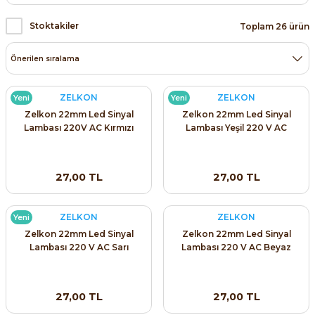
Stoktakiler
Toplam 26 ürün
ZELKON
ZELKON
Yeni
Yeni
e Pako Şalterler
Zelkon 22mm Led Sinyal
Zelkon 22mm Led Sinyal
Lambası 220V AC Kırmızı
Lambası Yeşil 220 V AC
27,00 TL
27,00 TL
ZELKON
ZELKON
Yeni
Zelkon 22mm Led Sinyal
Zelkon 22mm Led Sinyal
Lambası 220 V AC Sarı
Lambası 220 V AC Beyaz
27,00 TL
27,00 TL