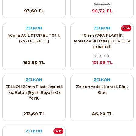
129,60 TL
93,60 TL
90,72 TL
ZELKON
ZELKON
%34
40mm ACİL STOP BUTONU
40mm KAFA PLASTİK
(YAZI ETİKETLİ)
MANTAR BUTON (STOP DUR
ETİKETLİ)
153,60 TL
153,60 TL
101,38 TL
ZELKON
ZELKON
ZELKON 22mm Plastik İşaretli
Zelkon Yedek Kontak Blok
İkiz Buton (Siyah-Beyaz) Ok
Start
Yönlü
213,60 TL
46,20 TL
ZELKON
%35