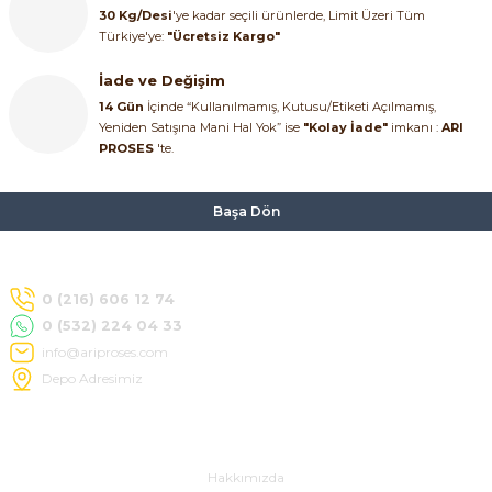
30 Kg/Desi
'ye kadar seçili ürünlerde, Limit Üzeri Tüm
Türkiye'ye:
"Ücretsiz Kargo"
İade ve Değişim
14 Gün
İçinde “Kullanılmamış, Kutusu/Etiketi Açılmamış,
Yeniden Satışına Mani Hal Yok” ise
"Kolay İade"
imkanı :
ARI
PROSES
'te.
Başa Dön
0 (216) 606 12 74
0 (532) 224 04 33
info@ariproses.com
Depo Adresimiz
Hakkımızda
Hakkımızda