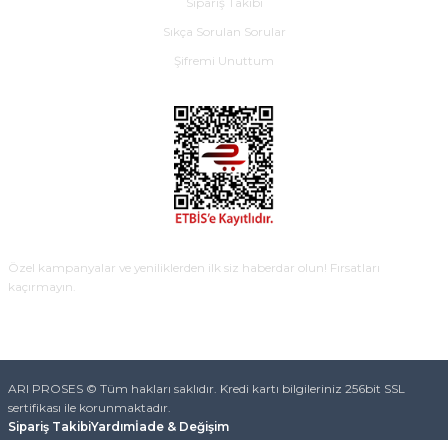
Sipariş Takibi
Sıkça Sorulan Sorular
Şifremi Unuttum
E-BÜLTEN
Özel kampanyalar ve yeniliklerden ilk siz haberdar olun! Fırsatları
kaçırmayın.
KAYDOL
ARI PROSES © Tüm hakları saklıdır. Kredi kartı bilgileriniz 256bit SSL
sertifikası ile korunmaktadır.
Sipariş Takibi
Yardım
İade & Değişim