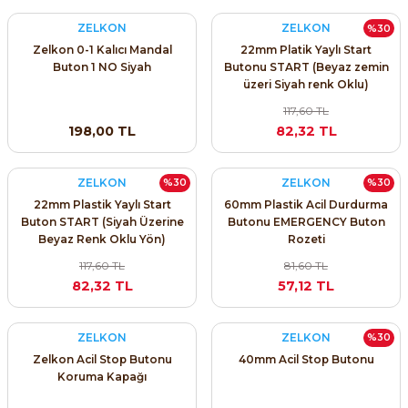
ZELKON
ZELKON
%30
Zelkon 0-1 Kalıcı Mandal
22mm Platik Yaylı Start
Buton 1 NO Siyah
Butonu START (Beyaz zemin
üzeri Siyah renk Oklu)
117,60 TL
198,00 TL
82,32 TL
ZELKON
ZELKON
%30
%30
22mm Plastik Yaylı Start
60mm Plastik Acil Durdurma
Buton START (Siyah Üzerine
Butonu EMERGENCY Buton
Beyaz Renk Oklu Yön)
Rozeti
117,60 TL
81,60 TL
82,32 TL
57,12 TL
ZELKON
ZELKON
%30
Zelkon Acil Stop Butonu
40mm Acil Stop Butonu
Koruma Kapağı