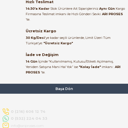
bundan mehmet bey ilgi ve
Hızlı Teslimat
alakası için teşekkür ederim
14:30'a Kadar
Stok Ürünlere Ait Siparişleriniz
Aynı Gün
Kargo
Firmasına Teslimat imkanı ile Hızlı Gönderi Sevki:
ARI PROSES
muhammed demirci |
'te.
22/06/2026
Ücretsiz Kargo
Ürün elime eksiksiz ve hasarsız
30 Kg/Desi
'ye kadar seçili ürünlerde, Limit Üzeri Tüm
ulaştı. Paketleme özenliydi,
Türkiye'ye:
"Ücretsiz Kargo"
alışveriş sürecinden memnun
kaldım.
İade ve Değişim
14 Gün
İçinde “Kullanılmamış, Kutusu/Etiketi Açılmamış,
Kemal Toktaş | 20/06/2026
Yeniden Satışına Mani Hal Yok” ise
"Kolay İade"
imkanı :
ARI
PROSES
'te.
Alışveriş süreci de hızlı ve
problemsiz geçti.
Başa Dön
Kemal Toktaş | 20/06/2026
Havale ile odeme yaptim ve
0 (216) 606 12 74
tedirgindim ama saticinin
0 (532) 224 04 33
sonrasindaki iletisim ve
bilgilendirmesinden cok
info@ariproses.com