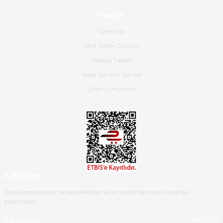
satış personeline de güzel ve
Yardım
nazik ilgisi için teşekkür ederim.
Üye Girişi
Dima Kulalac | 18/05/2026
Yeni Üyelik Oluştur
Hızlı bir şekilde elimize ulaştı
Sipariş Takibi
güzel paketlenmişti
Sıkça Sorulan Sorular
B... K... | 16/05/2026
Şifremi Unuttum
Ürün iki gün içinde elime
ulaştı.Ürünün paketlenmesi
gayet başarılı hasarsız bir şekilde
teslim aldım. Bu konudaki
hassasiyetleri ve Ürünün kalitesi
için teşekkür ederim
E-BÜLTEN
C... K... | 16/05/2026
Özel kampanyalar ve yeniliklerden ilk siz haberdar olun! Fırsatları
kaçırmayın.
Deneyimini Paylaş
Diğer yorumları göster
KAYDOL