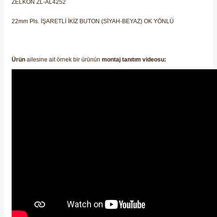
ZELKON ZL-AL4252
SIMATIC SAFETY
22mm Pls. İŞARETLİ İKİZ BUTON (SİYAH-BEYAZ) OK YÖNLÜ
Kaynakları - UPS
SIMATIC TIA PORTAL HMI Yazılımları
re Kesiciler
SIMATIC Yazılım Paketleri
Ürün
ailesine ait örnek bir ürünün
montaj tanıtım videosu:
SIMOTION Hareket Kontrol Üniteleri
alterleri
SIRIUS SAFETY
er Şalterleri
WinCC Unified Runtime Yazılımları
ler
ı
umuşak Yol Vericiler