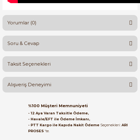
Yorumlar (0)
Soru & Cevap
e Pako Şalterler
Bu ürüne ilk yorumu siz yapın!
Taksit Seçenekleri
Yorum Yaz
Ürün hakkında henüz soru sorulmamış.
Alışveriş Deneyimi
Soru Sor
Orijinal kutusuyla ertesi gün
%100 Müşteri Memnuniyeti
ulaştı elimize. Teşekkürler.
- 12 Aya Varan Taksitle Ödeme,
- Havale/EFT ile Ödeme İmkanı,
B... A... | 27/06/2026
- PTT Kargo ile Kapıda Nakit Ödeme
Seçenekleri:
ARI
PROSES
'te.
Satıcı ilgili ve çok yardım severdi