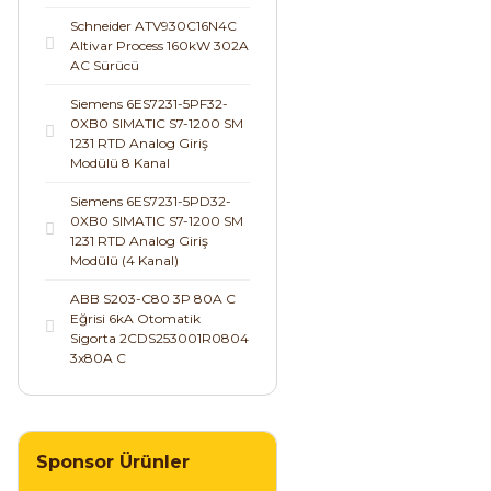
Schneider ATV930C16N4C
Altivar Process 160kW 302A
AC Sürücü
Siemens 6ES7231-5PF32-
0XB0 SIMATIC S7-1200 SM
1231 RTD Analog Giriş
Modülü 8 Kanal
Siemens 6ES7231-5PD32-
0XB0 SIMATIC S7-1200 SM
1231 RTD Analog Giriş
Modülü (4 Kanal)
ABB S203-C80 3P 80A C
Eğrisi 6kA Otomatik
Sigorta 2CDS253001R0804
3x80A C
Sponsor Ürünler