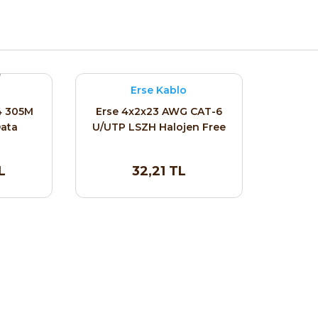
Erse Kablo
4 305M
Erse 4x2x23 AWG CAT-6
Data
U/UTP LSZH Halojen Free
Data Kablosu Gri
L
32,21 TL