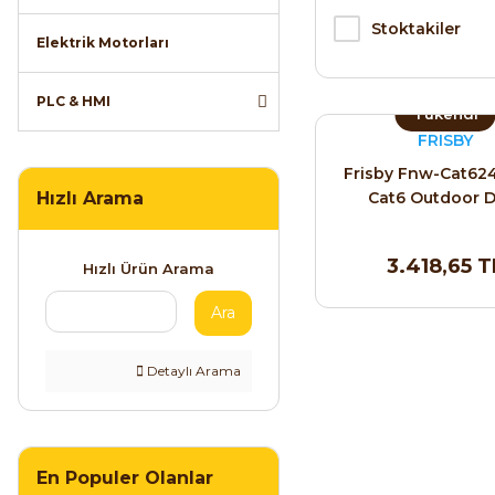
Stoktakiler
Elektrik Motorları
PLC & HMI
Tükendi
FRISBY
Frisby Fnw-Cat62
Hızlı Arama
Cat6 Outdoor 
Kablosu
3.418,65 T
Hızlı Ürün Arama
Ara
Detaylı Arama
En Populer Olanlar