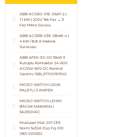
ABB ACS150-01E-06A7-2 |
1.1 kW | 220V Tek Faz → 3
Faz Mikro Sürücü
ABB ACS355-03E-08A8-4 |
4 kW / 8,8 A Makine
Sürücüsü
ABB AF30-30-00 15kW 3
Kutuplu Kontaktör 24-60V
AC/24V-60V DC Kontrol
Gerilimi 1SBL277001R1100
MICRO SWİTCH UZUN
PALETLİ 3 AMPER
MICRO SWİTCH LEHİM
BACAK MAKARALI
5A/250VAC
Mutlusan Mut-201 CEE
Norm 5x32A Düz Fiş 010
083 000532