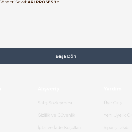
Gönderi Sevki:
ARI PROSES
'te.
Başa Dön
a
Alışveriş
Yardım
Satış Sözleşmesi
Üye Girişi
Gizlilik ve Güvenlik
Yeni Üyelik Ol
İptal ve İade Koşulları
Sipariş Takibi