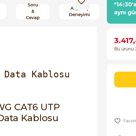
*14:30'
Soru
Alışveriş
&
aynı gü
Deneyimi
Cevap
3.417
Bu ürünü
 Data Kablosu