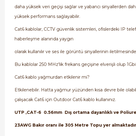
daha yüksek veri geçişi sağlar ve yabancı sinyallerden dah
yüksek performans sağlayabilir.
Cat6 kablolar, CCTV güvenlik sistemleri, ofislerdeki IP telef
haberleşme alanında yaygın
olarak kullanılır ve ses ile görüntü sinyallerinin iletilmesinde
Bu kablolar 250 MHz'lik frekans geçişine elverişli olup 1Gbit/
Cat6 kablo yağmurdan etkilenir mi?
Etkilenebilir. Hatta yağmur yüzünden kısa devre bile olab
çalışacak Cat6 için Outdoor Cat6 kablo kullanınız.
UTP ,CAT-6 0.56mm Dış ortama dayanlıklı ve Poliur
23AWG Bakır oranı ile 305 Metre Topu yer almaktadı