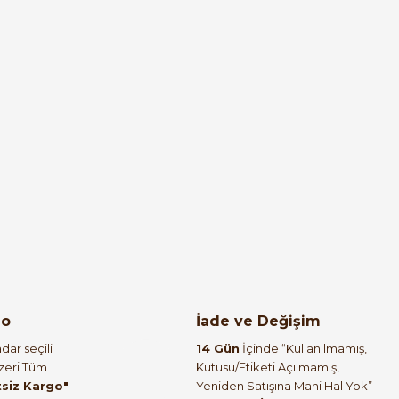
go
İade ve Değişim
dar seçili
14 Gün
İçinde “Kullanılmamış,
Üzeri Tüm
Kutusu/Etiketi Açılmamış,
tsiz Kargo"
Yeniden Satışına Mani Hal Yok”