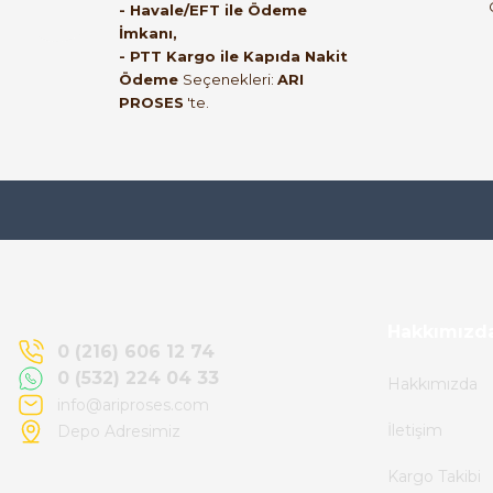
Satıcı ilgili ve çok yardım severdi bundan
- Havale/EFT ile Ödeme
İmkanı,
mehmet bey ilgi ve alakası için teşekkür
- PTT Kargo ile Kapıda Nakit
ederim
Ödeme
Seçenekleri:
ARI
PROSES
'te.
muhammed demirci | 22/06/2026
Ürün elime eksiksiz ve hasarsız ulaştı.
Paketleme özenliydi, alışveriş sürecinden
memnun kaldım.
Kemal Toktaş | 20/06/2026
Hakkımızd
0 (216) 606 12 74
0 (532) 224 04 33
Hakkımızda
Alışveriş süreci de hızlı ve problemsiz geçti.
info@ariproses.com
İletişim
Depo Adresimiz
Kemal Toktaş | 20/06/2026
Kargo Takibi