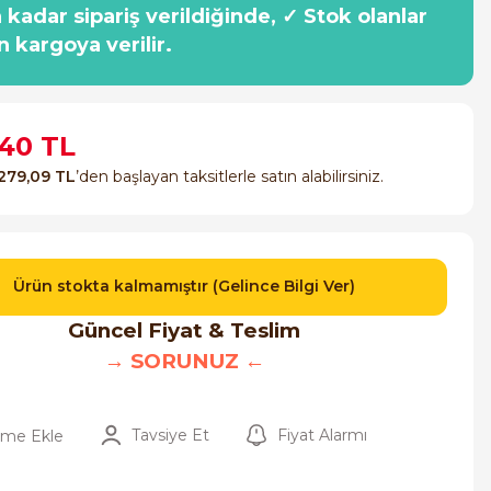
a kadar sipariş verildiğinde, ✓ Stok olanlar
n kargoya verilir.
,40 TL
279,09 TL
’den başlayan taksitlerle satın alabilirsiniz.
Ürün stokta kalmamıştır (Gelince Bilgi Ver)
Güncel Fiyat & Teslim
→ SORUNUZ ←
Tavsiye Et
Fiyat Alarmı