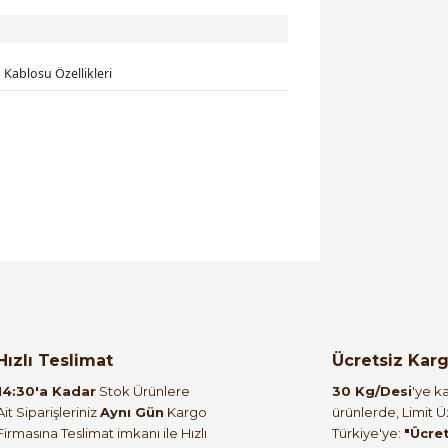
Kablosu Özellikleri
orulmamış.
 yapın!
Hızlı Teslimat
Ücretsiz Kar
14:30'a Kadar
Stok Ürünlere
30 Kg/Desi
'ye ka
Ait Siparişleriniz
Aynı Gün
Kargo
ürünlerde, Limit 
Firmasına Teslimat imkanı ile Hızlı
Türkiye'ye:
"Ücre