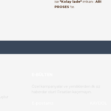
ise
"Kolay İade"
imkanı :
ARI
PROSES
'te.
E-BÜLTEN
Özel kampanyalar ve yeniliklerden ilk siz
haberdar olun! Fırsatları kaçırmayın.
uştur
KAYDOL