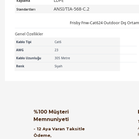
LDPE
Kaplama
ANSI/TIA-568-C.2
Standartları
Frisby Fnw-Cat624 Outdoor Dış Ortam 
Genel Özellikler
Kablo Tipi
Cat6
AWG
23
Kablo Uzunluğu
305 Metre
Renk
Siyah
Orijinal kutusuyla ertesi gün ulaştı elimize.
Teşekkürler.
Ürün hakkında henüz soru s
Bu ürüne ilk yorumu siz
%100 Müşteri
Memnuniyeti
B... A... | 27/06/2026
Yorum Yaz
Soru Sor
- 12 Aya Varan Taksitle
Ödeme,