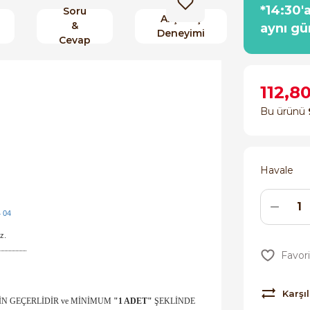
*14:30'
Soru
Alışveriş
&
aynı gü
Deneyimi
Cevap
112,8
Bu ürünü
Havale
 04
z.
Karşıl
ÇİN GEÇERLİDİR ve MİNİMUM
"1 ADET"
ŞEKLİNDE