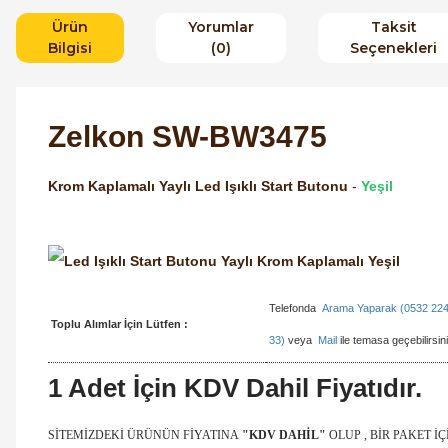
Ürün
Yorumlar
Taksit
Bilgisi
(0)
Seçenekleri
Zelkon SW-BW3475
Krom Kaplamalı Yaylı Led Işıklı Start Butonu
-
Yeşil
Telefonda
Arama Yaparak (0532 224
Toplu Alımlar İçin Lütfen :
33)
veya
Mail
ile temasa geçebilirsini
1 Adet İçin KDV Dahil Fiyatıdır.
SİTEMİZDEKİ ÜRÜNÜN FİYATINA
"KDV DAHİL"
OLUP , BİR PAKET İ