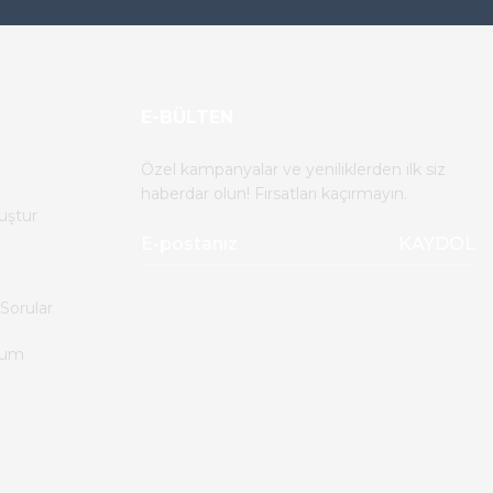
E-BÜLTEN
Özel kampanyalar ve yeniliklerden ilk siz
ST
%50
haberdar olun! Fırsatları kaçırmayın.
uştur
on (0-1 Seçici Anahtar) - 6027
KAYDOL
0 TL
Sorular
0 TL
tum
l