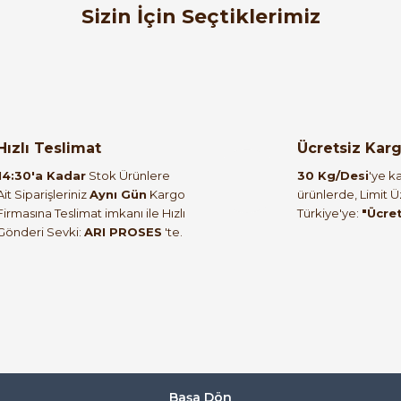
Sizin İçin Seçtiklerimiz
GWEST
%63
uton 1NC
Gwest A5 - 11RD Işıklı İkiz Buton 220V AC/D
Hızlı Teslimat
Ücretsiz Kar
372,00 TL
14:30'a Kadar
Stok Ürünlere
30 Kg/Desi
'ye ka
186,00 TL
Ait Siparişleriniz
Aynı Gün
Kargo
ürünlerde, Limit 
Firmasına Teslimat imkanı ile Hızlı
Türkiye'ye:
"Ücre
Gönderi Sevki:
ARI PROSES
'te.
GWEST
Gwest A5 - 01ZS A5-01ZS ( ACİL STOP) Mantar Buton
186,00 TL
93,00 TL
GWEST
Başa Dön
%50