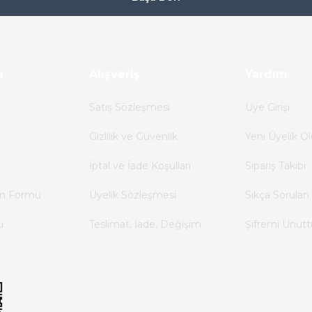
EST B2-01ZA Acil Stop Butonu (Kilitli/Kalıcı - 1NC) - 6075
276,00 TL
a
Alışveriş
138,00 TL
Yardım
Satış Sözleşmesi
Üye Girişi
GWE
%35
Gizlilik ve Güvenlik
Yeni Üyelik Ol
 Kırmızı 22 mm Buton
GWEST A5-10X Kalıcı Mandal But
İptal ve İade Koşulları
Sipariş Takibi
168,0
im Formu
Üyelik Sözleşmesi
Sıkça Sorulan 
84,0
u
Teslimat, İade, Değişim
Şifremi Unut
ZELKON
0
009
Zelkon 1-0-2 Ledli Kalıcı Mandal Buton 220 V Yeşi