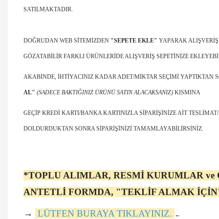
SATILMAKTADIR.
DOĞRUDAN WEB SİTEMİZDEN
"SEPETE EKLE"
YAPARAK ALIŞVERİŞ
GÖZATABİLİR FARKLI ÜRÜNLERİDE ALIŞVERİŞ SEPETİNİZE EKLEYEBİL
AKABİNDE, İHTİYACINIZ KADAR ADET/MİKTAR SEÇİMİ YAPTIKTAN 
AL"
(SADECE BAKTIĞINIZ ÜRÜNÜ SATIN ALACAKSANIZ)
KISMINA
GEÇİP KREDİ KARTI/BANKA KARTINIZLA SİPARİŞİNİZE AİT TESLİMAT/
DOLDURDUKTAN SONRA SİPARİŞİNİZİ TAMAMLAYABİLİRSİNİZ.
*TOPLU ALIMLAR, RESMİ KURUMLAR ve 
ANTETLİ FORMDA, "TEKLİF ALMAK İÇİ
→
LÜTFEN BURAYA TIKLAYINIZ.
←