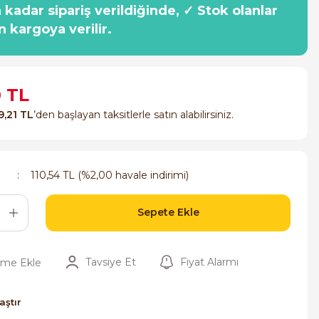
a kadar sipariş verildiğinde, ✓ Stok olanlar
n kargoya verilir.
0 TL
9,21 TL
’den başlayan taksitlerle satın alabilirsiniz.
110,54 TL (%2,00 havale indirimi)
Sepete Ekle
Tavsiye Et
Fiyat Alarmı
aştır