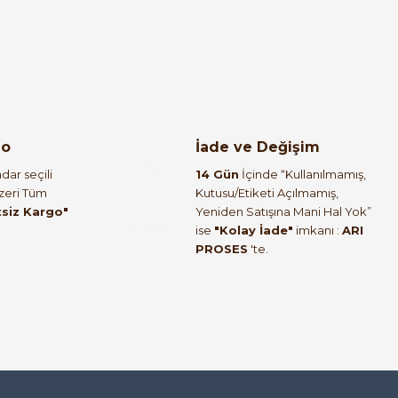
%50
C 1NO+1NC Kırmızı - Yeşil 6062
go
İade ve Değişim
dar seçili
14 Gün
İçinde “Kullanılmamış,
Üzeri Tüm
Kutusu/Etiketi Açılmamış,
tsiz Kargo"
Yeniden Satışına Mani Hal Yok”
ise
"Kolay İade"
imkanı :
ARI
%50
PROSES
'te.
 1NC 6054