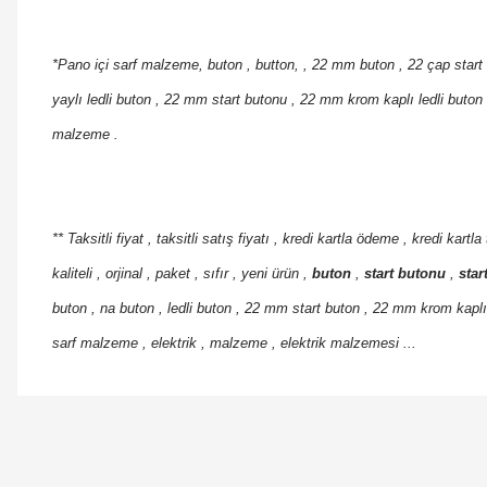
*Pano içi sarf malzeme, buton , button, , 22 mm buton , 22 çap start 
yaylı ledli buton , 22 mm start butonu , 22 mm krom kaplı ledli buton 
malzeme .
*
* Taksitli fiyat , taksitli satış fiyatı , kredi kartla ödeme , kredi kartla
kaliteli , orjinal , paket , sıfır , yeni ürün ,
buton
,
start butonu
,
star
buton , na buton , ledli buton , 22 mm start buton , 22 mm krom kaplı 
sarf malzeme , elektrik , malzeme , elektrik malzemesi ...
Orijinal kutusuyla ertesi gün ulaştı elimize.
Teşekkürler.
Ürün hakkında henüz soru s
Bu ürüne ilk yorumu siz