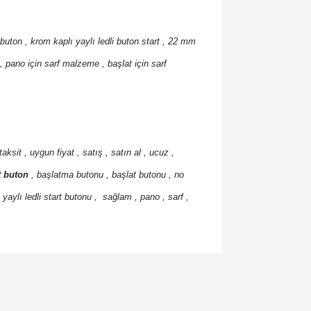
buton , krom kaplı yaylı ledli buton start , 22 mm
, pano için sarf malzeme , başlat için sarf
 taksit , uygun fiyat , satış , satın al , ucuz ,
t buton
, başlatma butonu , başlat butonu , no
yaylı ledli start butonu , sağlam , pano , sarf ,
orulmamış.
 yapın!