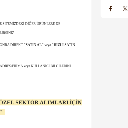
E SİTEMİZDEKİ DİĞER ÜRÜNLERE DE
İRSİNİZ.
SONRA DİREKT
"SATIN AL"
veya
"HIZLI SATIN
ADRES/FİRMA veya KULLANICI BİLGİLERİNİ
ÖZEL SEKTÖR ALIMLARI İÇİN
N"