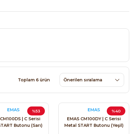
Toplam 6 ürün
EMAS
EMAS
%53
%40
CM100DS | C Serisi
EMAS CM100DY | C Serisi
START Butonu (Sarı)
Metal START Butonu (Yeşil)
22 mm
22 mm