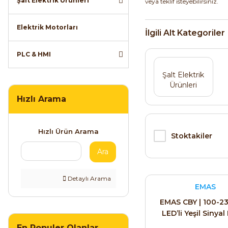
Şalt Elektrik Ürünleri
veya teklif isteyebilirsiniz.
Elektrik Motorları
İlgili Alt Kategoriler
PLC & HMI
Şalt Elektrik
Ürünleri
Hızlı Arama
Hızlı Ürün Arama
Stoktakiler
Ara
Detaylı Arama
EMAS
EMAS CBY | 100-2
LED’li Yeşil Sinyal
En Populer Olanlar