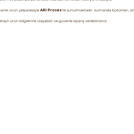
ekanik ürün yelpazesiyle
ARI Proses
’te sunulmaktadır: kumanda butonları, sinya
etaylı ürün bilgilerine ulaşabilir ve güvenle sipariş verebilirsiniz.
rma A300.100 Pasl ...
Mutlusan Mut-201 CEE ...
Omron XS2F-LM
Fiyat :
3.299,47 TL
Fiyat :
710,95 TL
Fiyat :
199
ndirimli 2.309,63 TL
İndirimli 282,60 TL