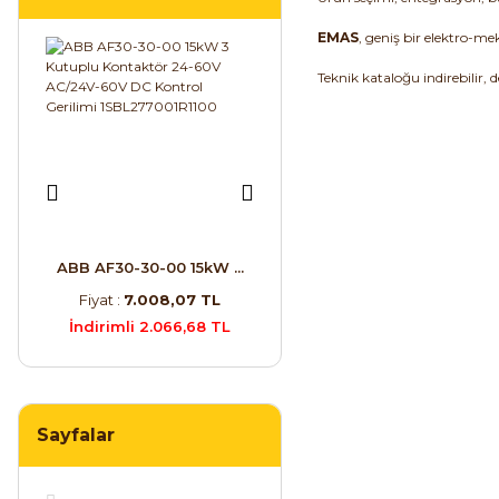
EMAS
, geniş bir elektro-m
Teknik kataloğu indirebilir, d
- ...
ABB AF30-30-00 15kW ...
Schneider ATS22D47Q ...
Ate
TL
Fiyat :
7.008,07 TL
Fiyat :
79.029,60 TL
2 TL
İndirimli 2.066,68 TL
İndirimli 27.257,31 TL
İ
Sayfalar