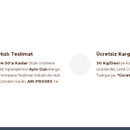
Hızlı Teslimat
Ücretsiz Kar
14:30'a Kadar
Stok Ürünlere
30 Kg/Desi
'ye ka
Ait Siparişleriniz
Aynı Gün
Kargo
ürünlerde, Limit 
Firmasına Teslimat imkanı ile Hızlı
Türkiye'ye:
"Ücre
Gönderi Sevki:
ARI PROSES
'te.