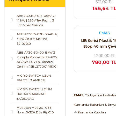
312,00 TL
146,64 T
ABB ACS150-01E-06A7-2 |
1.1 kW | 220V Tek Faz → 3
Faz Mikro Sürücü
EMAS
ABB ACS355-03E-08A8-4 |
4 kW / 8,8 A Makine
MB Serisi Plastik 1
Sürücüsü
Stop 40 mm Çevi
Etiketli Kırmızı 
ABB AF30-30-00 15kW 3
1.200,00 TL
Kutuplu Kontaktör 24-60V
Buton
780,00 T
AC/24V-60V DC Kontrol
Gerilimi 1SBL277001R1100
MICRO SWİTCH UZUN
PALETLİ 3 AMPER
MICRO SWİTCH LEHİM
BACAK MAKARALI
EMAS
, Türkiye merkezli ele
5A/250VAC
Kumanda Butonları & Sinya
Mutlusan Mut-201 CEE
➔
Norm 5x32A Düz Fiş 010
Kumanda Kutuları