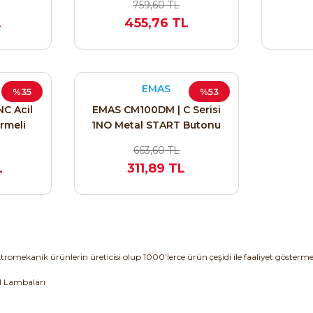
759,60 TL
L
455,76 TL
EMAS
%35
%53
NC Acil
EMAS CM100DM | C Serisi
rmeli
1NO Metal START Butonu
22 mm
(Mavi) 22 mm
663,60 TL
L
311,89 TL
ktromekanik ürünlerin üreticisi olup 1000’lerce ürün çeşidi ile faaliyet gösterme
l Lambaları