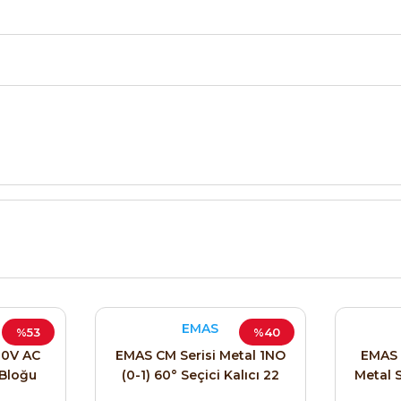
EMAS
%53
%40
30V AC
EMAS CM Serisi Metal 1NO
EMAS 
 Bloğu
(0-1) 60° Seçici Kalıcı 22
Metal 
mm Buton