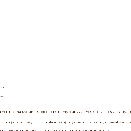
tler
..
N normlarına uygun testlerden geçirilmiş olup ARI Proses güvencesiyle satışa 
ın tüm şalt/otomasyon çözümlerini satışını yapıyor, hızlı sevkiyat ve satış sonra
bakım ve yedek parça konularında uzman ekibimizle yanınızdayız.