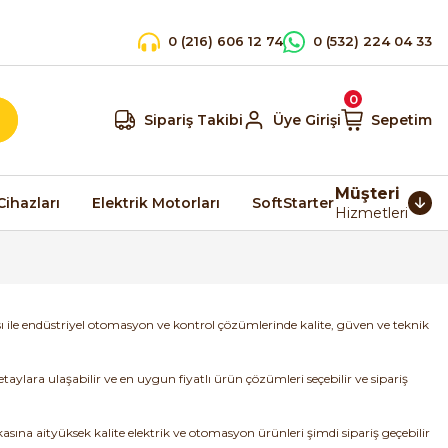
0 (216) 606 12 74
0 (532) 224 04 33
0
Sipariş Takibi
Üye Girişi
Sepetim
Müşteri
Cihazları
Elektrik Motorları
SoftStarter
Hizmetleri
ası ile endüstriyel otomasyon ve kontrol çözümlerinde kalite, güven ve teknik
 detaylara ulaşabilir ve en uygun fiyatlı ürün çözümleri seçebilir ve sipariş
sına aityüksek kalite elektrik ve otomasyon ürünleri şimdi sipariş geçebilir