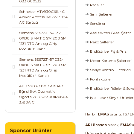
083 000532
➔
Pedallar
Schneider ATV930C16N4C
➔
Sınır Şalterler
Altivar Process 160kW 302A
AC Sürücü
➔
Sensörler
➔
Siemens 6ES7231-5PF32-
Asal Switch / Asal Şalter
0XB0 SIMATIC S7-1200 SM
➔
Pako Şalterler
1231 RTD Analog Giriş
Modülü 8 Kanal
➔
Endüstriyel Fiş & Priz
Siemens 6ES7231-5PD32-
➔
Motor Koruma Şalterleri
0XB0 SIMATIC S7-1200 SM
➔
Seviye Kontrol Flatörleri
1231 RTD Analog Giriş
Modülü (4 Kanal)
➔
Kontaktörler
ABB S203-C80 3P 80A C
➔
Endüstriyel Röleler & Soke
Eğrisi 6kA Otomatik
Sigorta 2CDS253001R0804
➔
Işıklı İkaz / Sinyal Ürünleri.
3x80A C
Her bir
EMAS
ürünü, TS / E
ARI Proses
olarak,
EMAS
’
Sponsor Ürünler
Ürün seçimi, entegrasyon, 