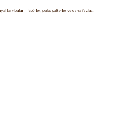
l lambaları, flatörler, pako şalterler ve daha fazlası.
12PVC4S ...
Schneider ATV930D75N ...
OMRON S8VK-C24024 2 ..
,95 TL
Fiyat :
666.228,17 TL
Fiyat :
2.143,33 TL
İndirimli 239.842,14 TL