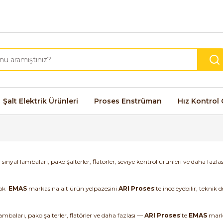
Şalt Elektrik Ürünleri
Proses Enstrüman
Hız Kontrol 
inyal lambaları, pako şalterler, flatörler, seviye kontrol ürünleri ve daha fazl
rak
EMAS
markasına ait ürün yelpazesini
ARI Proses
’te inceleyebilir, teknik
mbaları, pako şalterler, flatörler ve daha fazlası —
ARI Proses
’te
EMAS
marka