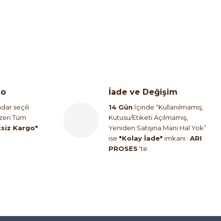
go
İade ve Değişim
dar seçili
14 Gün
İçinde “Kullanılmamış,
Üzeri Tüm
Kutusu/Etiketi Açılmamış,
tsiz Kargo"
Yeniden Satışına Mani Hal Yok”
ise
"Kolay İade"
imkanı :
ARI
PROSES
'te.