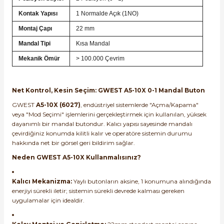
Kontak Yapısı
1 Normalde Açık (1NO)
Montaj Çapı
22 mm
Mandal Tipi
Kısa Mandal
Mekanik Ömür
> 100.000 Çevrim
e Pako Şalterler
Net Kontrol, Kesin Seçim: GWEST A5-10X 0-1 Mandal Buton
GWEST
A5-10X (6027)
, endüstriyel sistemlerde "Açma/Kapama"
veya "Mod Seçimi" işlemlerini gerçekleştirmek için kullanılan, yüksek
dayanımlı bir mandal butondur. Kalıcı yapısı sayesinde mandalı
çevirdiğiniz konumda kilitli kalır ve operatöre sistemin durumu
hakkında net bir görsel geri bildirim sağlar.
Neden GWEST A5-10X Kullanmalısınız?
Kalıcı Mekanizma:
Yaylı butonların aksine, 1 konumuna alındığında
enerjiyi sürekli iletir; sistemin sürekli devrede kalması gereken
uygulamalar için idealdir.