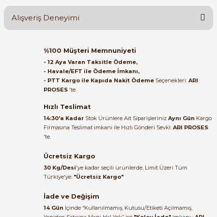
Alışveriş Deneyimi
Soru Sor
Orijinal kutusuyla ertesi gün
%100 Müşteri Memnuniyeti
ulaştı elimize. Teşekkürler.
- 12 Aya Varan Taksitle Ödeme,
- Havale/EFT ile Ödeme İmkanı,
B... A... | 27/06/2026
- PTT Kargo ile Kapıda Nakit Ödeme
Seçenekleri:
ARI
PROSES
'te.
Satıcı ilgili ve çok yardım severdi
bundan mehmet bey ilgi ve
Hızlı Teslimat
alakası için teşekkür ederim
14:30'a Kadar
Stok Ürünlere Ait Siparişleriniz
Aynı Gün
Kargo
Firmasına Teslimat imkanı ile Hızlı Gönderi Sevki:
ARI PROSES
muhammed demirci |
'te.
22/06/2026
Ücretsiz Kargo
Ürün elime eksiksiz ve hasarsız
30 Kg/Desi
'ye kadar seçili ürünlerde, Limit Üzeri Tüm
ulaştı. Paketleme özenliydi,
Türkiye'ye:
"Ücretsiz Kargo"
alışveriş sürecinden memnun
kaldım.
İade ve Değişim
14 Gün
İçinde “Kullanılmamış, Kutusu/Etiketi Açılmamış,
Kemal Toktaş | 20/06/2026
Yeniden Satışına Mani Hal Yok” ise
"Kolay İade"
imkanı :
ARI