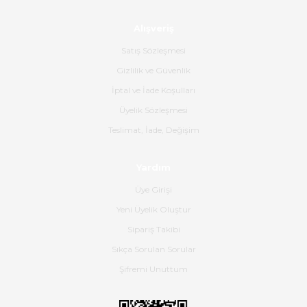
Alışveriş
Ürün sorunsuz ulaştı havalı
poşetlerle gönderim yapıyorlar.
Satış Sözleşmesi
Ürünün kodu XDR-240e-24 yeni
ürün geliyor.
Gizlilik ve Güvenlik
İptal ve İade Koşulları
B... K... | 16/06/2026
Üyelik Sözleşmesi
Gerçekten harika ve etkileyici
Teslimat, İade, Değişim
olmuş, tam istediğim gibi. Ayrıca
satış personeline de güzel ve
Yardım
nazik ilgisi için teşekkür ederim.
Üye Girişi
Dima Kulalac | 18/05/2026
Yeni Üyelik Oluştur
Hızlı bir şekilde elimize ulaştı
Sipariş Takibi
güzel paketlenmişti
Sıkça Sorulan Sorular
B... K... | 16/05/2026
Şifremi Unuttum
Ürün iki gün içinde elime