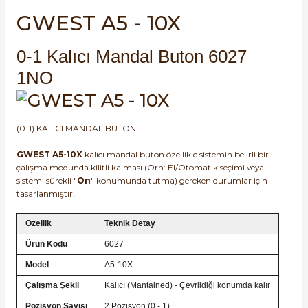
SIMATIC SAFETY
GWEST A5 - 10X
Kaynakları - UPS
SIMATIC TIA PORTAL HMI Yazılımları
0-1 Kalıcı Mandal Buton 6027
re Kesiciler
1NO
SIMATIC Yazılım Paketleri
SIMOTION Hareket Kontrol Üniteleri
(0-1) KALICI MANDAL BUTON
alterleri
SIRIUS SAFETY
GWEST A5-10X
kalıcı mandal buton özellikle sistemin belirli bir
çalışma modunda kilitli kalması (Örn: El/Otomatik seçimi veya
er Şalterleri
WinCC Unified Runtime Yazılımları
sistemi sürekli "
On
" konumunda tutma) gereken durumlar için
tasarlanmıştır.
Özellik
Teknik Detay
ler
Ürün Kodu
6027
Model
A5-10X
ı
Çalışma Şekli
Kalıcı (Mantained) - Çevrildiği konumda kalır
umuşak Yol Vericiler
Pozisyon Sayısı
2 Pozisyon (0 - 1)