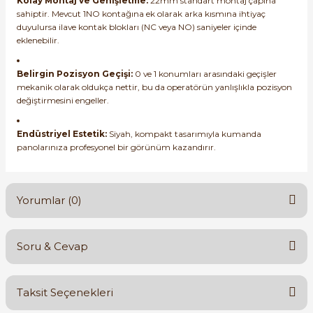
Kolay Montaj ve Genişletme:
22mm standart montaj çapına
sahiptir. Mevcut 1NO kontağına ek olarak arka kısmına ihtiyaç
duyulursa ilave kontak blokları (NC veya NO) saniyeler içinde
eklenebilir.
Belirgin Pozisyon Geçişi:
0 ve 1 konumları arasındaki geçişler
mekanik olarak oldukça nettir, bu da operatörün yanlışlıkla pozisyon
değiştirmesini engeller.
Endüstriyel Estetik:
Siyah, kompakt tasarımıyla kumanda
panolarınıza profesyonel bir görünüm kazandırır.
Yorumlar (0)
Soru & Cevap
Bu ürüne ilk yorumu siz yapın!
Taksit Seçenekleri
Yorum Yaz
Ürün hakkında henüz soru sorulmamış.