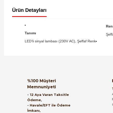
Ürün Detayları
Ren
Tanımı
Şeff
LED’li sinyal lambası (230V AC), Şeffaf Renk
Orijinal kutusuyla ertesi gün ulaştı elimize.
Teşekkürler.
Ürün hakkında henüz soru s
Bu ürüne ilk yorumu siz
%100 Müşteri
Memnuniyeti
B... A... | 27/06/2026
Yorum Yaz
Soru Sor
- 12 Aya Varan Taksitle
Ödeme,
Satıcı ilgili ve çok yardım severdi bundan
- Havale/EFT ile Ödeme
İmkanı,
mehmet bey ilgi ve alakası için teşekkür