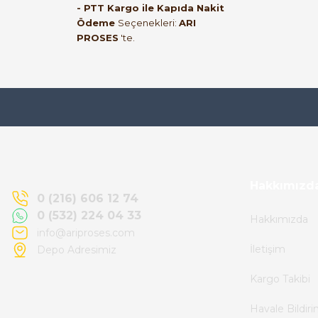
- PTT Kargo ile Kapıda Nakit
ederim
Ödeme
Seçenekleri:
ARI
PROSES
'te.
muhammed demirci | 22/06/2026
Ürün elime eksiksiz ve hasarsız ulaştı.
Paketleme özenliydi, alışveriş sürecinden
memnun kaldım.
Kemal Toktaş | 20/06/2026
Hakkımızd
0 (216) 606 12 74
0 (532) 224 04 33
Hakkımızda
Alışveriş süreci de hızlı ve problemsiz geçti.
info@ariproses.com
İletişim
Depo Adresimiz
Kemal Toktaş | 20/06/2026
Kargo Takibi
Havale ile odeme yaptim ve tedirgindim ama
Havale Bildir