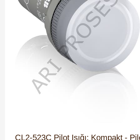
CL2-523C Pilot Işığı: Kompakt - Pilot