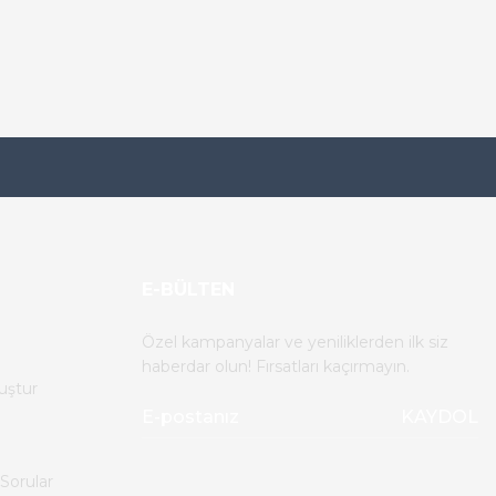
E-BÜLTEN
Özel kampanyalar ve yeniliklerden ilk siz
haberdar olun! Fırsatları kaçırmayın.
uştur
KAYDOL
Sorular