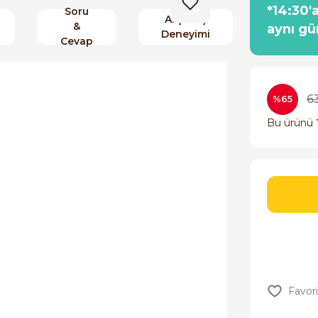
*14:30'
Soru
Alışveriş
&
aynı gü
Deneyimi
Cevap
63
%65
Bu ürünü