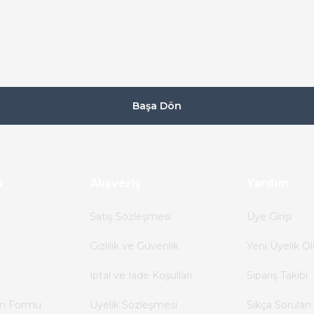
Başa Dön
a
Alışveriş
Yardım
Satış Sözleşmesi
Üye Girişi
Gizlilik ve Güvenlik
Yeni Üyelik Ol
İptal ve İade Koşulları
Sipariş Takibi
im Formu
Üyelik Sözleşmesi
Sıkça Sorulan 