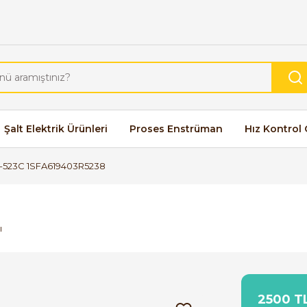
Şalt Elektrik Ürünleri
Proses Enstrüman
Hız Kontrol 
-523C 1SFA619403R5238
ı
2500 TL