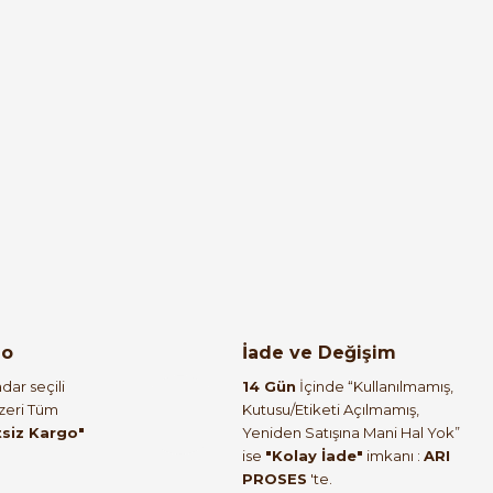
go
İade ve Değişim
dar seçili
14 Gün
İçinde “Kullanılmamış,
Üzeri Tüm
Kutusu/Etiketi Açılmamış,
tsiz Kargo"
Yeniden Satışına Mani Hal Yok”
ise
"Kolay İade"
imkanı :
ARI
PROSES
'te.