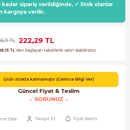
a kadar sipariş verildiğinde, ✓ Stok olanlar
n kargoya verilir.
222,29 TL
5,11 TL
18,15 TL
’den başlayan taksitlerle satın alabilirsiniz.
Ürün stokta kalmamıştır (Gelince Bilgi Ver)
Güncel Fiyat & Teslim
→ SORUNUZ ←
Tavsiye Et
Fiyat Alarmı