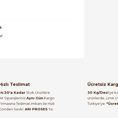
k
af
orulmamış.
 yapın!
Hızlı Teslimat
Ücretsiz Kar
14:30'a Kadar
Stok Ürünlere
30 Kg/Desi
'ye ka
Ait Siparişleriniz
Aynı Gün
Kargo
ürünlerde, Limit 
Firmasına Teslimat imkanı ile Hızlı
Türkiye'ye:
"Ücre
Gönderi Sevki:
ARI PROSES
'te.