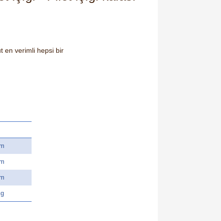
t en verimli hepsi bir
mm
mm
mm
kg