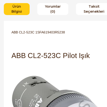
Ürün
Yorumlar
Taksit
Bilgisi
(0)
Seçenekleri
ABB CL2-523C 1SFA619403R5238
ABB CL2-523C Pilot Işık